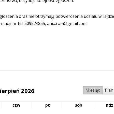
eczeństwa, decyduje kolejność zgłoszeń.
łoszenia oraz nie otrzymają potwierdzenia udziału w rajdzi
rmacji: nr tel. 509524855, ania.rom@gmail.com
ierpień 2026
Miesiąc
Plan
czw
pt
sob
ndz