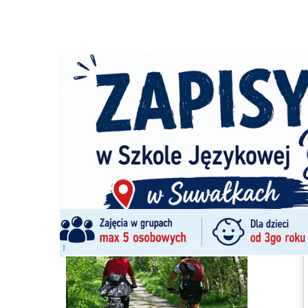
Strona główna
/
Imprezy
/
XXIV Lato na rowerze z PTTK
Ścieżka
nawigacyjna