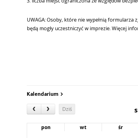
3. liczba miejsc ograniczona ze względów bezpi
UWAGA: Osoby, które nie wypełnią formularza zg
będą mogły uczestniczyć w imprezie. Więcej info
Kalendarium
s
Dziś
pon
wt
śr