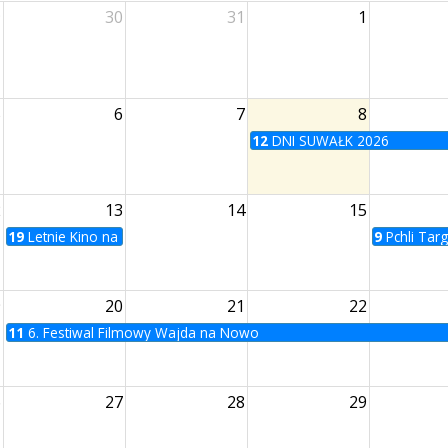
9
30
31
1
5
6
7
8
12
DNI SUWAŁK 2026
2
13
14
15
19
Letnie Kino na Bulwarach | Zabij to i wyjedź z tego miasta
9
Pchli Tar
9
20
21
22
11
6. Festiwal Filmowy Wajda na Nowo
6
27
28
29