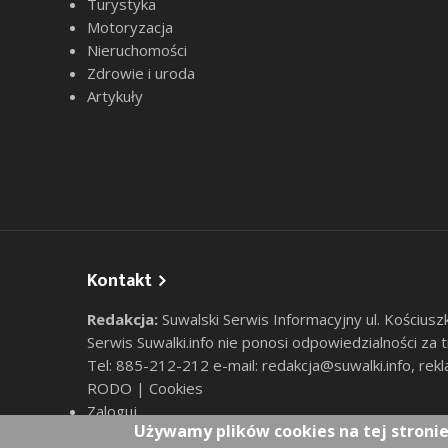
Turystyka
Motoryzacja
Nieruchomości
Zdrowie i uroda
Artykuły
Kontakt
Redakcja:
Suwalski Serwis Informacyjny ul. Kościusz
Serwis Suwalki.info nie ponosi odpowiedzialności za
Tel: 885-212-212 e-mail:
redakcja@suwalki.info
,
rekl
RODO
|
Cookies
Zaloguj
User account menu
Używamy plików cookies na tej stroni