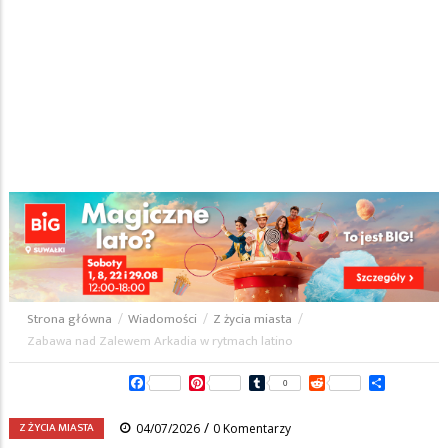
Strona główna
/
Wiadomości
/
Z życia miasta
/
Ścieżka
Zabawa nad Zalewem Arkadia w rytmach latino
nawigacyjna
Facebook
Pinterest
Tumblr
Reddit
Share
0
/
Z ŻYCIA MIASTA
04/07/2026
0 Komentarzy