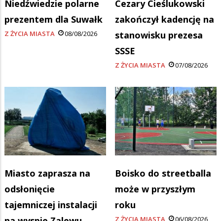
Niedźwiedzie polarne
Cezary Cieślukowski
prezentem dla Suwałk
zakończył kadencję na
Z ŻYCIA MIASTA
08/08/2026
stanowisku prezesa
SSSE
Z ŻYCIA MIASTA
07/08/2026
Miasto zaprasza na
Boisko do streetballa
odsłonięcie
może w przyszłym
tajemniczej instalacji
roku
na wyspie Zalewu
Z ŻYCIA MIASTA
06/08/2026