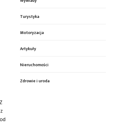
Wywiady
Turystyka
Motoryzacja
Artykuły
Nieruchomości
Zdrowie i uroda
 Z
 z
pod