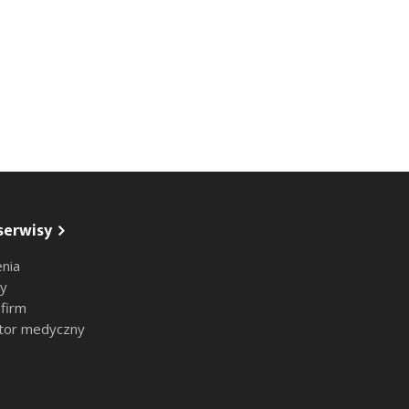
serwisy
nia
sy
 firm
tor medyczny