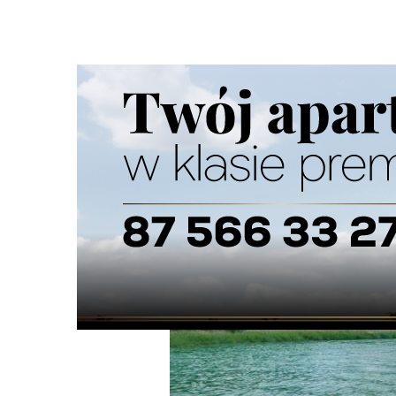
Strona główna
/
Wiadomości
/
Wiadomości z regionu
/
Ak
Ścieżka
nawigacyjna
/
WIADOMOŚCI Z REGIONU
04/07/2026
0 Komentarzy
Akcja ratunkowa na jeziorze Wigry. Siln