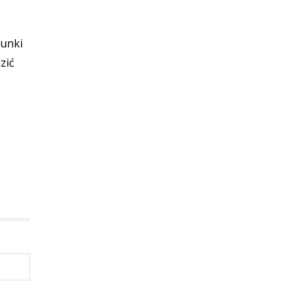
runki
zić