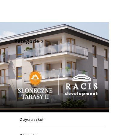
hare
Kategorie
Z życia miasta
Sport
Kultura
Wiadomości z regionu
Z życia szkół