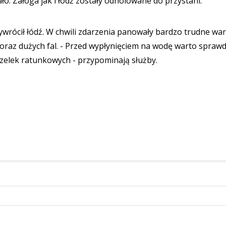
ało. Załoga jak i łódź zostały odholowane do przystani.
wrócił łódź. W chwili zdarzenia panowały bardzo trudne wa
 oraz dużych fal. - Przed wypłynięciem na wodę warto sprawd
zelek ratunkowych - przypominają służby.