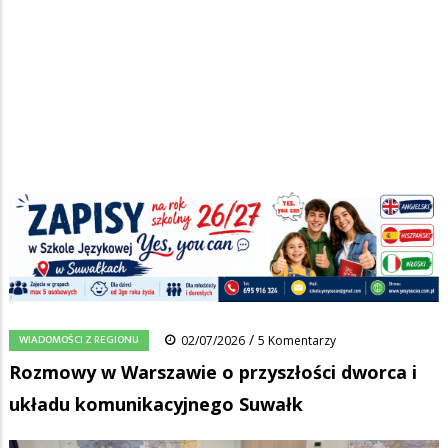
Strona główna
/
Wiadomości
/
Wiadomości z regionu
/
Ścieżka
Rozmowy w Warszawie o przyszłości dworca i układu
komunikacyjnego Suwałk
nawigacyjna
Facebook
Pinterest
Tumblr
Reddit
Share
0
/
WIADOMOŚCI Z REGIONU
02/07/2026
5 Komentarzy
Rozmowy w Warszawie o przyszłości dworca i
układu komunikacyjnego Suwałk