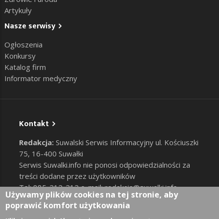
Artykuły
Nasze serwisy
Ogłoszenia
Konkursy
Katalog firm
Informator medyczny
Kontakt
Redakcja:
Suwalski Serwis Informacyjny ul. Kościuszki
75, 16-400 Suwałki
Serwis Suwalki.info nie ponosi odpowiedzialności za
treści dodane przez użytkowników
Tel: 885-212-212 e-mail:
redakcja@suwalki.info
,
Używamy plików cookies na tej stronie, aby
reklama@suwalki.info
poprawić komfort użytkowania
RODO
|
Cookies