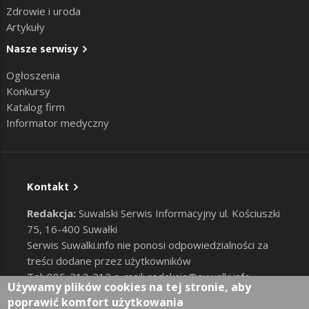
Zdrowie i uroda
Artykuły
Nasze serwisy
Ogłoszenia
Konkursy
Katalog firm
Informator medyczny
Kontakt
Redakcja:
Suwalski Serwis Informacyjny ul. Kościuszki
75, 16-400 Suwałki
Serwis Suwalki.info nie ponosi odpowiedzialności za
treści dodane przez użytkowników
Tel: 885-212-212 e-mail:
redakcja@suwalki.info
,
Używamy plików cookies na tej stronie, aby
reklama@suwalki.info
poprawić komfort użytkowania
RODO
|
Cookies