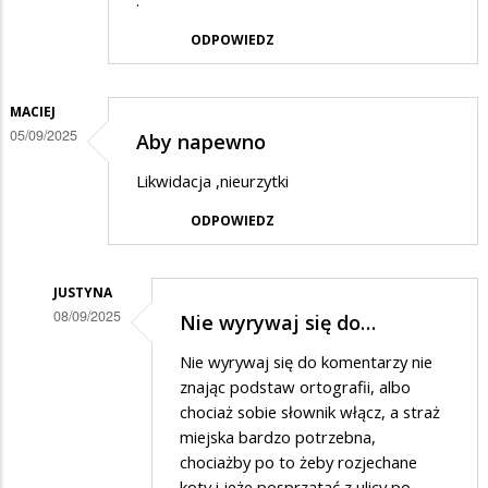
.
ODPOWIEDZ
MACIEJ
05/09/2025
Aby napewno
Likwidacja ,nieurzytki
ODPOWIEDZ
JUSTYNA
08/09/2025
Nie wyrywaj się do…
Dodane
Nie wyrywaj się do komentarzy nie
przez
znając podstaw ortografii, albo
Maciej
chociaż sobie słownik włącz, a straż
miejska bardzo potrzebna,
w
chociażby po to żeby rozjechane
odpowiedzi
koty i jeże posprzątać z ulicy po