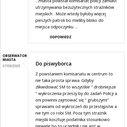
…miasta powstał komisariat policji zamiast
utrzymywania bezużytecznych strażników
miejskich . Może wtedy byłoby więcej
pieszych patroli bo mieliby blisko do
miejsca odpoczynku …
ODPOWIEDZ
OBSERWATOR
MIASTA
Do piswyborca
07/09/2025
Z powstaniem komisariatu w centrum to
nie taka prosta sprawa. Gdyby
zlikwidować SM to wszystkie " drobniejsze
" wykroczenia przeszy by do zadań Policji a
oni powinni zajmować się " grubszymi"
sprawami od wykroczeń do przestępstw a
nie tym co robi SM. Poza tym strażnik
miejski kosztuje podatnika stosunkowo
niewiele bo to urzędnik i nie jest w