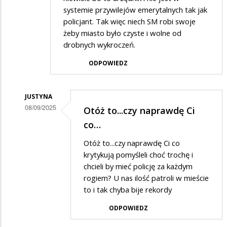
systemie przywilejów emerytalnych tak jak
policjant. Tak więc niech SM robi swoje
żeby miasto było czyste i wolne od
drobnych wykroczeń.
ODPOWIEDZ
JUSTYNA
08/09/2025
Otóż to...czy naprawdę Ci
Dodane
co…
przez
Otóż to...czy naprawdę Ci co
Obserwator
krytykują pomyśleli choć trochę i
miasta
chcieli by mieć policję za każdym
rogiem? U nas ilość patroli w mieście
w
to i tak chyba bije rekordy
odpowiedzi
ODPOWIEDZ
na
Do