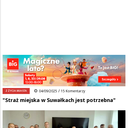
Strona główna
/
Wiadomości
/
Z życia miasta
/
Ścieżka
"Straż miejska w Suwałkach jest potrzebna"
nawigacyjna
Facebook
Pinterest
Tumblr
Reddit
Share
0
/
Z ŻYCIA MIASTA
04/09/2025
15 Komentarzy
"Straż miejska w Suwałkach jest potrzebna"