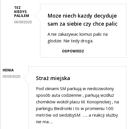
TEZ
KIEDYS
Moze niech kazdy decyduje
PALILEM
06/09/2025
sam za siebie czy chce palic
Dodane
A nie zakazywac komus palic na
przez
glodzie. Nie tedy droga.
Ggg
ODPOWIEDZ
w
odpowiedzi
HENIA
na
05/09/2025
Straż miejska
Straż
Pod oknami SM parkują w niedozwolony
sposób auta codziennie , parkują wzdłuż
chomików wokół placu M. Konopnickiej , na
parkingu Biedronki i to w promieniu 100
metrów od siedzibySM ….. a reakcji służby
nie ma….