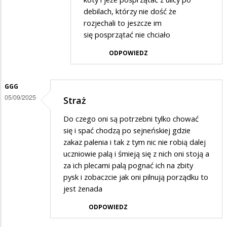
na
debilach, którzy nie dość że
Aby
rozjechali to jeszcze im
się posprzątać nie chciało
napewno
ODPOWIEDZ
GGG
05/09/2025
Straż
Do czego oni są potrzebni tylko chować
się i spać chodzą po sejneńskiej gdzie
zakaz palenia i tak z tym nic nie robią dalej
uczniowie palą i śmieją się z nich oni stoją a
za ich plecami palą pognać ich na zbity
pysk i zobaczcie jak oni pilnują porządku to
jest żenada
ODPOWIEDZ