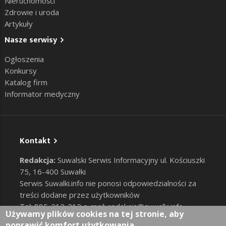
Nieruchomości
Zdrowie i uroda
Artykuły
Nasze serwisy
Ogłoszenia
Konkursy
Katalog firm
Informator medyczny
Kontakt
Redakcja:
Suwalski Serwis Informacyjny ul. Kościuszki
75, 16-400 Suwałki
Serwis Suwalki.info nie ponosi odpowiedzialności za
treści dodane przez użytkowników
Tel: 885-212-212 e-mail:
redakcja@suwalki.info
,
Używamy plików cookies na tej stronie, aby
reklama@suwalki.info
poprawić komfort użytkowania