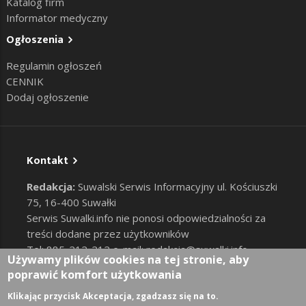
Katalog firm
Informator medyczny
Ogłoszenia
Regulamin ogłoszeń
CENNIK
Dodaj ogłoszenie
Kontakt
Redakcja:
Suwalski Serwis Informacyjny ul. Kościuszki
75, 16-400 Suwałki
Serwis Suwalki.info nie ponosi odpowiedzialności za
treści dodane przez użytkowników
Tel: 885-212-212 e-mail:
redakcja@suwalki.info
,
Używamy plików cookies na tej stronie, aby
reklama@suwalki.info
poprawić komfort użytkowania
RODO
|
Cookies
Zaloguj
Klikając przycisk Akceptacja, zgadzasz się na to.
User account menu