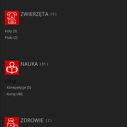
ZWIERZĘTA
5
Koty
(3)
Ptaki
(2)
NAUKA
51
Usługi
Korepetycje
(5)
Kursy
(46)
ZDROWIE
2