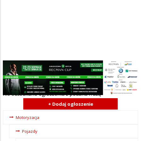
Szukana fraza w ogłoszeniach
nie odszukano ogłoszenia z podana frazą
+ Dodaj ogłoszenie
Ogłoszenia
Motoryzacja
- tax -
Pojazdy
menu-