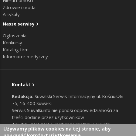
Nieruchomości
Zdrowie i uroda
Artykuły
Nasze serwisy
Ogłoszenia
Konkursy
Katalog firm
Informator medyczny
Kontakt
Redakcja:
Suwalski Serwis Informacyjny ul. Kościuszki
75, 16-400 Suwałki
Serwis Suwalki.info nie ponosi odpowiedzialności za
treści dodane przez użytkowników
Tel: 885-212-212 e-mail:
redakcja@suwalki.info
,
Używamy plików cookies na tej stronie, aby
reklama@suwalki.info
poprawić komfort użytkowania