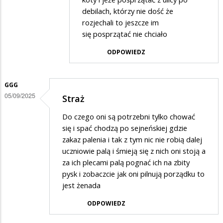
na
debilach, którzy nie dość że
Aby
rozjechali to jeszcze im
się posprzątać nie chciało
napewno
ODPOWIEDZ
GGG
05/09/2025
Straż
Do czego oni są potrzebni tylko chować
się i spać chodzą po sejneńskiej gdzie
zakaz palenia i tak z tym nic nie robią dalej
uczniowie palą i śmieją się z nich oni stoją a
za ich plecami palą pognać ich na zbity
pysk i zobaczcie jak oni pilnują porządku to
jest żenada
ODPOWIEDZ