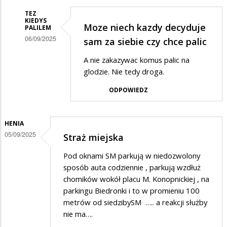
TEZ
KIEDYS
Moze niech kazdy decyduje
PALILEM
06/09/2025
sam za siebie czy chce palic
Dodane
A nie zakazywac komus palic na
przez
glodzie. Nie tedy droga.
Ggg
ODPOWIEDZ
w
odpowiedzi
HENIA
na
05/09/2025
Straż miejska
Straż
Pod oknami SM parkują w niedozwolony
sposób auta codziennie , parkują wzdłuż
chomików wokół placu M. Konopnickiej , na
parkingu Biedronki i to w promieniu 100
metrów od siedzibySM ….. a reakcji służby
nie ma….