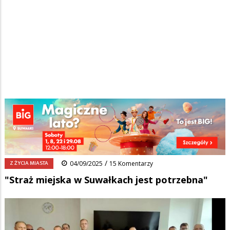
Strona główna
/
Wiadomości
/
Z życia miasta
/
Ścieżka
"Straż miejska w Suwałkach jest potrzebna"
nawigacyjna
Facebook
Pinterest
Tumblr
Reddit
Share
0
/
Z ŻYCIA MIASTA
04/09/2025
15 Komentarzy
"Straż miejska w Suwałkach jest potrzebna"