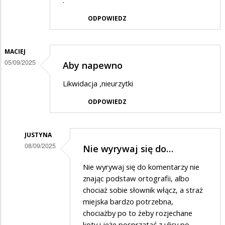
.
ODPOWIEDZ
MACIEJ
05/09/2025
Aby napewno
Likwidacja ,nieurzytki
ODPOWIEDZ
JUSTYNA
08/09/2025
Nie wyrywaj się do…
Dodane
Nie wyrywaj się do komentarzy nie
przez
znając podstaw ortografii, albo
Maciej
chociaż sobie słownik włącz, a straż
miejska bardzo potrzebna,
w
chociażby po to żeby rozjechane
odpowiedzi
koty i jeże posprzątać z ulicy po