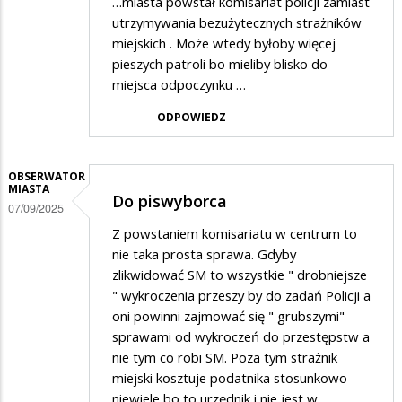
…miasta powstał komisariat policji zamiast
utrzymywania bezużytecznych strażników
miejskich . Może wtedy byłoby więcej
pieszych patroli bo mieliby blisko do
miejsca odpoczynku …
ODPOWIEDZ
OBSERWATOR
MIASTA
Do piswyborca
07/09/2025
Z powstaniem komisariatu w centrum to
nie taka prosta sprawa. Gdyby
zlikwidować SM to wszystkie " drobniejsze
" wykroczenia przeszy by do zadań Policji a
oni powinni zajmować się " grubszymi"
sprawami od wykroczeń do przestępstw a
nie tym co robi SM. Poza tym strażnik
miejski kosztuje podatnika stosunkowo
niewiele bo to urzędnik i nie jest w