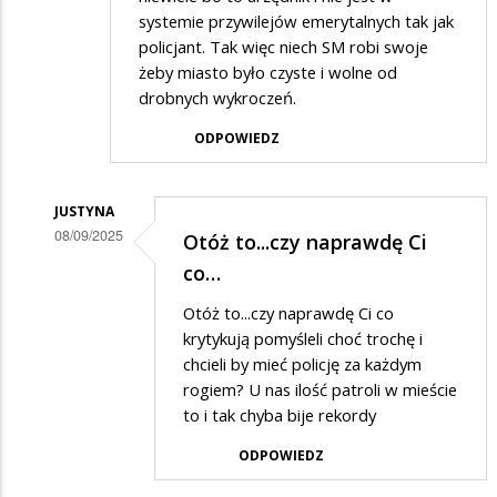
systemie przywilejów emerytalnych tak jak
policjant. Tak więc niech SM robi swoje
żeby miasto było czyste i wolne od
drobnych wykroczeń.
ODPOWIEDZ
JUSTYNA
08/09/2025
Otóż to...czy naprawdę Ci
Dodane
co…
przez
Otóż to...czy naprawdę Ci co
Obserwator
krytykują pomyśleli choć trochę i
miasta
chcieli by mieć policję za każdym
rogiem? U nas ilość patroli w mieście
w
to i tak chyba bije rekordy
odpowiedzi
ODPOWIEDZ
na
Do