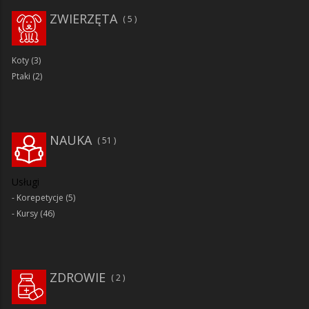
ZWIERZĘTA
5
Koty
(3)
Ptaki
(2)
NAUKA
51
Usługi
Korepetycje
(5)
Kursy
(46)
ZDROWIE
2