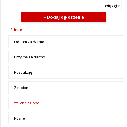
więcej »
+ Dodaj ogłoszenie
Ogłoszenia
Inne
- tax -
Oddam za darmo
menu-Inne
Przyjmę za darmo
Poszukuję
Zgubiono
Znaleziono
Różne