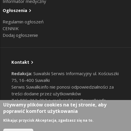
Informator medyczny
Ogłoszenia
Regulamin ogłoszeń
CENNIK
Dodaj ogłoszenie
Kontakt
Redakcja:
Suwalski Serwis Informacyjny ul. Kościuszki
75, 16-400 Suwałki
Serwis Suwalki.info nie ponosi odpowiedzialności za
treści dodane przez użytkowników
Tel: 885-212-212 e-mail:
redakcja@suwalki.info
,
Używamy plików cookies na tej stronie, aby
reklama@suwalki.info
poprawić komfort użytkowania
RODO
|
Cookies
Zaloguj
Klikając przycisk Akceptacja, zgadzasz się na to.
User account menu