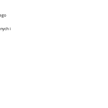
nego
nych i