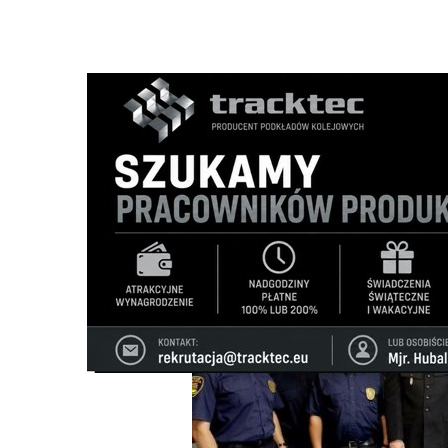
Strona główna
/
Wiadomości
/
Z życia miasta
/
"Straż mie
Ścieżka
nawigacyjna
/
Z ŻYCIA MIASTA
04/09/2025
15 Komentarzy
"Straż miejska w Suwałkach jest potrze