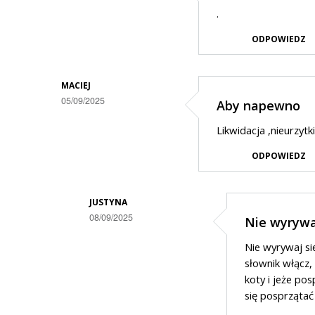
.
ODPOWIEDZ
MACIEJ
05/09/2025
Aby napewno
Likwidacja ,nieurzytki
ODPOWIEDZ
JUSTYNA
08/09/2025
Nie wyrywa
Dodane
Nie wyrywaj si
przez
słownik włącz,
Maciej
koty i jeże pos
się posprzątać 
w