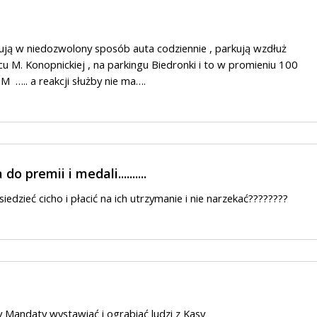
ją w niedozwolony sposób auta codziennie , parkują wzdłuż
 M. Konopnickiej , na parkingu Biedronki i to w promieniu 100
 ….. a reakcji służby nie ma….
o premii i medali..........
iedzieć cicho i płacić na ich utrzymanie i nie narzekać????????
y Mandaty wystawiać i ograbiać ludzi z Kasy