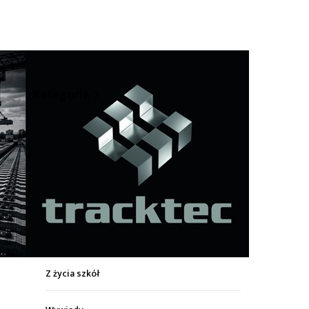
hare
Kategorie
Z życia miasta
Sport
Kultura
Wiadomości z regionu
Z życia szkół