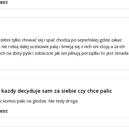
IEDZ
zebni tylko chować się i spać chodzą po sejneńskiej gdzie zakaz
c nie robią dalej uczniowie palą i śmieją się z nich oni stoją a za ich
ch na zbity pysk i zobaczcie jak oni pilnują porządku to jest żenada
kazdy decyduje sam za siebie czy chce palic
c komus palic na glodzie. Nie tedy droga.
IEDZ