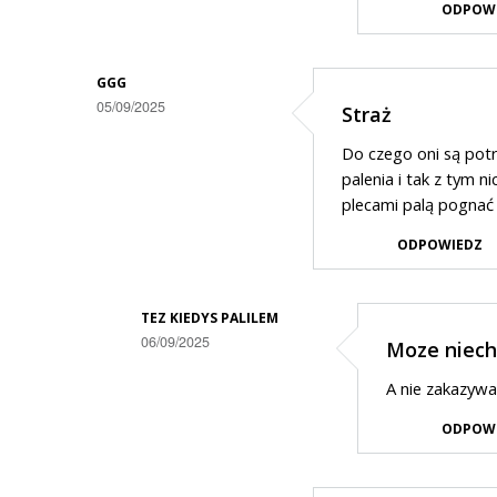
odpowiedzi
ODPOW
na
Aby
GGG
napewno
05/09/2025
Straż
Do czego oni są potr
palenia i tak z tym ni
plecami palą pognać i
ODPOWIEDZ
TEZ KIEDYS PALILEM
06/09/2025
Moze niech 
Dodane
A nie zakazywa
przez
ODPOW
Ggg
w