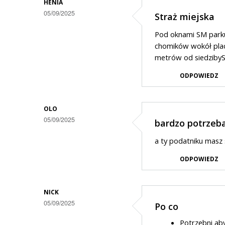
odpowiedzi
HENIA
05/09/2025
Straż miejska
na
Straż
Pod oknami SM parku
chomików wokół placu
metrów od siedzibySM
ODPOWIEDZ
OLO
05/09/2025
bardzo potrzeba d
a ty podatniku masz s
ODPOWIEDZ
NICK
05/09/2025
Po co
Potrzebni ab