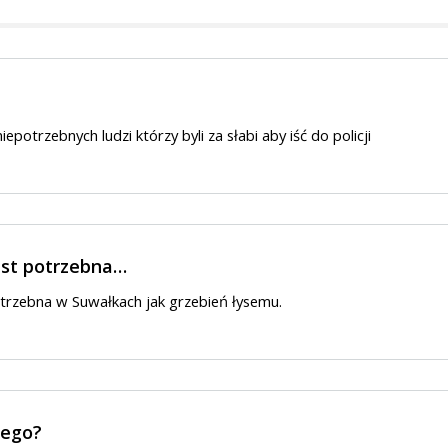
iepotrzebnych ludzi którzy byli za słabi aby iść do policji
est potrzebna…
otrzebna w Suwałkach jak grzebień łysemu.
zego?