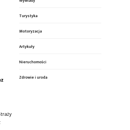
Wywiady
Turystyka
Motoryzacja
Artykuły
Nieruchomości
Zdrowie i uroda
az
Straży
z