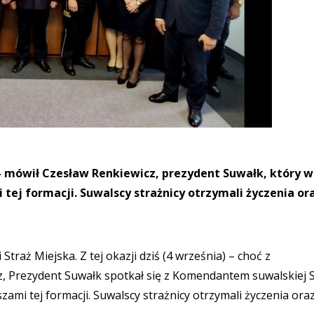
 - mówił Czesław Renkiewicz, prezydent Suwałk, który w
 tej formacji. Suwalscy strażnicy otrzymali życzenia or
traż Miejska. Z tej okazji dziś (4 września) – choć z
z, Prezydent Suwałk spotkał się z Komendantem suwalskiej 
ami tej formacji. Suwalscy strażnicy otrzymali życzenia ora