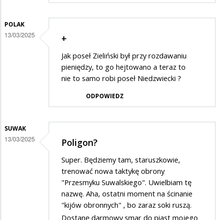
POLAK
13/03/2025
+
Jak poseł Zieliński był przy rozdawaniu
pieniędzy, to go hejtowano a teraz to
nie to samo robi poseł Niedzwiecki ?
ODPOWIEDZ
SUWAK
13/03/2025
Poligon?
Super. Będziemy tam, staruszkowie,
trenować nowa taktykę obrony
"Przesmyku Suwalskiego". Uwielbiam tę
nazwę. Aha, ostatni moment na ścinanie
"kijów obronnych" , bo zaraz soki ruszą.
Dostanę darmowy smar do piast mojego