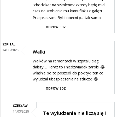
"chodzika" na szkolenie? Wtedy będę mial
czas na zrobienie mu kamuflażu z gałęzi.
Przepraszam. Byli i obecni p... tak samo.
ODPOWIEDZ
SZPITAL
14/03/2025
Wałki
Wałków na remontach w szpitalu ciąg
dalszy ... Teraz to i niedzwiadek zarobi 😂
właśnie po to poszedł do pokityki ten co
wyłudzał ubezpieczenia na stłuczki 😂
ODPOWIEDZ
CZESŁAW
14/03/2025
Te wyłudzenia nie liczą się !