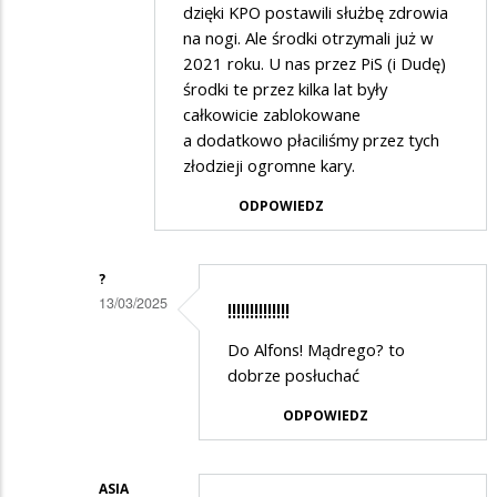
dzięki KPO postawili służbę zdrowia
DB
na nogi. Ale środki otrzymali już w
w
2021 roku. U nas przez PiS (i Dudę)
środki te przez kilka lat były
odpowiedzi
całkowicie zablokowane
na
a dodatkowo płaciliśmy przez tych
Brawo
złodzieji ogromne kary.
ODPOWIEDZ
?
13/03/2025
!!!!!!!!!!!!!!
Dodane
Do Alfons! Mądrego? to
przez
dobrze posłuchać
Alfons
ODPOWIEDZ
Nawrocki
w
ASIA
odpowiedzi