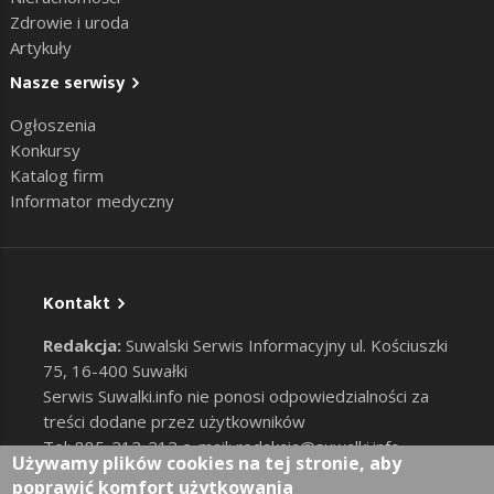
Zdrowie i uroda
Artykuły
Nasze serwisy
Ogłoszenia
Konkursy
Katalog firm
Informator medyczny
Kontakt
Redakcja:
Suwalski Serwis Informacyjny ul. Kościuszki
75, 16-400 Suwałki
Serwis Suwalki.info nie ponosi odpowiedzialności za
treści dodane przez użytkowników
Tel: 885-212-212 e-mail:
redakcja@suwalki.info
,
Używamy plików cookies na tej stronie, aby
reklama@suwalki.info
poprawić komfort użytkowania