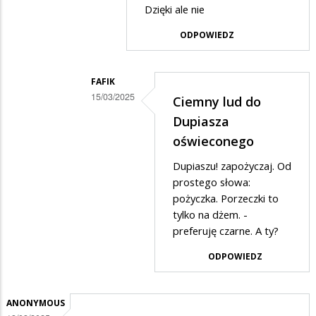
Dzięki ale nie
w
odpowiedzi
ODPOWIEDZ
na
Tak
FAFIK
15/03/2025
Ciemny lud do
Dodane
Dupiasza
przez
oświeconego
Dupiasz
Dupiaszu! zapożyczaj. Od
Trzaskowski
prostego słowa:
w
pożyczka. Porzeczki to
tylko na dżem. -
odpowiedzi
preferuję czarne. A ty?
na
ODPOWIEDZ
Ciemny
ludu
ANONYMOUS