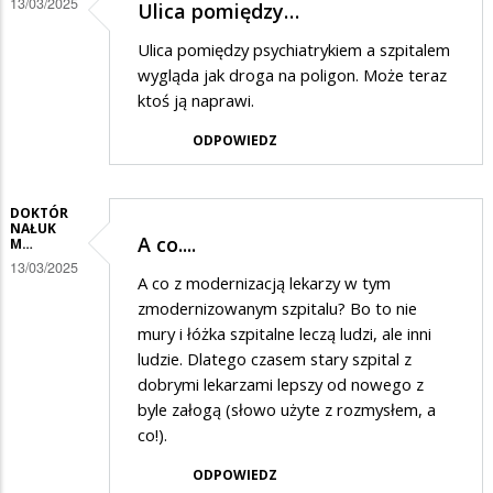
13/03/2025
Ulica pomiędzy…
Ulica pomiędzy psychiatrykiem a szpitalem
wygląda jak droga na poligon. Może teraz
ktoś ją naprawi.
ODPOWIEDZ
DOKTÓR
NAŁUK
A co....
M…
13/03/2025
A co z modernizacją lekarzy w tym
zmodernizowanym szpitalu? Bo to nie
mury i łóżka szpitalne leczą ludzi, ale inni
ludzie. Dlatego czasem stary szpital z
dobrymi lekarzami lepszy od nowego z
byle załogą (słowo użyte z rozmysłem, a
co!).
ODPOWIEDZ