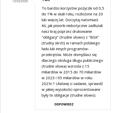
13/03/2025
Dodane
To bardzo korzystne pożyczki od 0,5
do 1% w skali roku, rozłożone na 20
przez
lub więcej lat. Doczytaj natomiast
kil
KiL jak pisiorki niebotycznie zadłużali
w
nasz kraj poprzez drukowanie
"obligacji" (trudne słowo) z "BGK"
odpowiedzi
(trudny skrót) w ramach polskiego
na
ładu lub innych programów-
KPO
przekrętów. Może domyślasz się
dlaczego obsługa długu publicznego
(trudne słowa) wzrosła z 15
miliardów w 2015 do 70 miliardów
w 2023 i 95 miliardów w roku
2025r.? Ułatwię ci zadanie, sprawdź
w jakiej wysokości oprocentowane
były te obligacje (trudne słowo).
ODPOWIEDZ