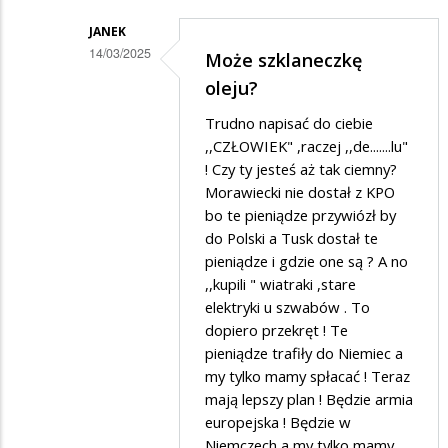
JANEK
14/03/2025
Może szklaneczkę
Dodane
oleju?
przez
Trudno napisać do ciebie
Alfons
,,CZŁOWIEK" ,raczej ,,de.......lu"
Nawrocki
! Czy ty jesteś aż tak ciemny?
Morawiecki nie dostał z KPO
w
bo te pieniądze przywiózł by
odpowiedzi
do Polski a Tusk dostał te
na
pieniądze i gdzie one są ? A no
Tak
,,kupili " wiatraki ,stare
elektryki u szwabów . To
dopiero przekręt ! Te
pieniądze trafiły do Niemiec a
my tylko mamy spłacać ! Teraz
mają lepszy plan ! Będzie armia
europejska ! Będzie w
Niemczech a my tylko mamy