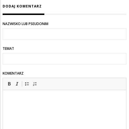
DODAJ KOMENTARZ
odpowiedzi
na
Te
NAZWISKO LUB PSEUDONIM
wyłudzenia
nie
liczą
TEMAT
się
!
KOMENTARZ