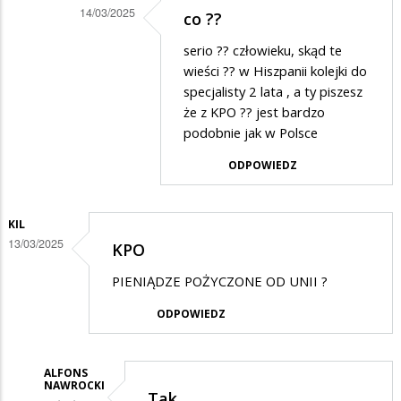
14/03/2025
co ??
na
Dodane
Super
serio ?? człowieku, skąd te
przez
wieści ?? w Hiszpanii kolejki do
Alfons
specjalisty 2 lata , a ty piszesz
że z KPO ?? jest bardzo
Nawrocki
podobnie jak w Polsce
w
ODPOWIEDZ
odpowiedzi
na
Super
KIL
13/03/2025
KPO
PIENIĄDZE POŻYCZONE OD UNII ?
ODPOWIEDZ
ALFONS
NAWROCKI
Tak