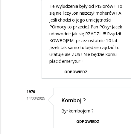
Dodane
Te wyłudzenia były od PISiorów ! To
przez
się nie liczy ,on niszczył moherów ! A
Szpital
jeśli chodzi o jego umiejętności
POmocy to przecież Pan POsył Jacek
w
udowodnił jak się RZĄDZI !!! Rządził
odpowiedzi
KOWBOJEM przez ostatnie 10 lat .
na
Jeżeli tak samo tu będzie rządzić to
Wałki
uratuje ale ZUS ! Nie będzie komu
płacić emerytur !
ODPOWIEDZ
1970
14/03/2025
Komboj ?
Dodane
Był kombojem ?
przez
ODPOWIEDZ
Czesław
w