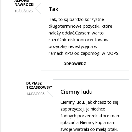
ALFONS
NAWROCKI
Tak
13/03/2025
Dodane
Tak, to są bardzo korzystne
długoterminowe pożyczki, które
przez
należy oddać.Czasem warto
KOP
rozróżnić niskooprocentowaną
w
pożyczkę inwestycyjną w
ramach KPO od zapomogi w MOPS.
odpowiedzi
na
ODPOWIEDZ
KPO
DUPIASZ
TRZASKOWSKI
Ciemny ludu
14/03/2025
Dodane
Ciemny ludu, jak chcesz to się
zaporzyczaj, ja niechce
przez
żadnych porzeczek które mam
Alfons
spłacać a Niemcy kupią nam
Nawrocki
swoje wiatraki co mielą ptaki.