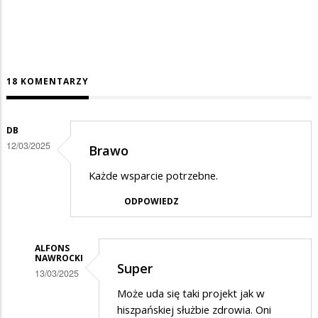
18 KOMENTARZY
DB
12/03/2025
Brawo
Każde wsparcie potrzebne.
ODPOWIEDZ
ALFONS
NAWROCKI
Super
13/03/2025
Dodane
Może uda się taki projekt jak w
hiszpańskiej służbie zdrowia. Oni
przez