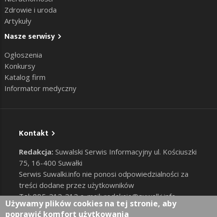
Zdrowie i uroda
Artykuły
Nasze serwisy
Ogłoszenia
Konkursy
Katalog firm
Informator medyczny
Kontakt
Redakcja:
Suwalski Serwis Informacyjny ul. Kościuszki
75, 16-400 Suwałki
Serwis Suwalki.info nie ponosi odpowiedzialności za
treści dodane przez użytkowników
Tel: 885-212-212 e-mail:
redakcja@suwalki.info
,
Używamy plików cookies na tej stronie, aby
reklama@suwalki.info
poprawić komfort użytkowania