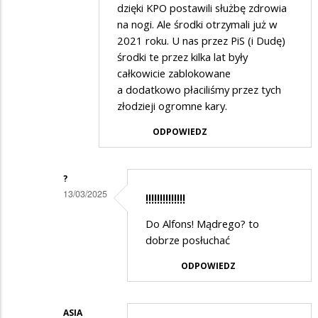
dzięki KPO postawili służbę zdrowia
DB
na nogi. Ale środki otrzymali już w
w
2021 roku. U nas przez PiS (i Dudę)
środki te przez kilka lat były
odpowiedzi
całkowicie zablokowane
na
a dodatkowo płaciliśmy przez tych
Brawo
złodzieji ogromne kary.
ODPOWIEDZ
?
13/03/2025
!!!!!!!!!!!!!!
Dodane
Do Alfons! Mądrego? to
przez
dobrze posłuchać
Alfons
ODPOWIEDZ
Nawrocki
w
ASIA
odpowiedzi