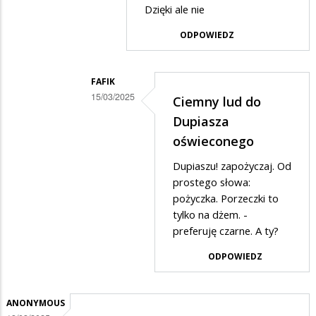
Dzięki ale nie
w
odpowiedzi
ODPOWIEDZ
na
Tak
FAFIK
15/03/2025
Ciemny lud do
Dodane
Dupiasza
przez
oświeconego
Dupiasz
Dupiaszu! zapożyczaj. Od
Trzaskowski
prostego słowa:
w
pożyczka. Porzeczki to
tylko na dżem. -
odpowiedzi
preferuję czarne. A ty?
na
ODPOWIEDZ
Ciemny
ludu
ANONYMOUS