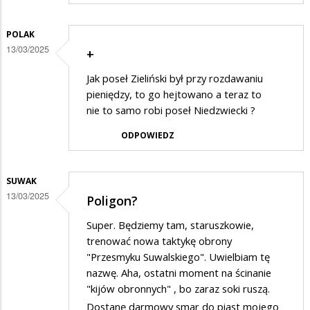
POLAK
13/03/2025
+
Jak poseł Zieliński był przy rozdawaniu
pieniędzy, to go hejtowano a teraz to
nie to samo robi poseł Niedzwiecki ?
ODPOWIEDZ
SUWAK
13/03/2025
Poligon?
Super. Będziemy tam, staruszkowie,
trenować nowa taktykę obrony
"Przesmyku Suwalskiego". Uwielbiam tę
nazwę. Aha, ostatni moment na ścinanie
"kijów obronnych" , bo zaraz soki ruszą.
Dostanę darmowy smar do piast mojego