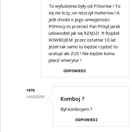
Dodane
Te wyłudzenia były od PISiorów ! To
przez
się nie liczy ,on niszczył moherów ! A
Szpital
jeśli chodzi o jego umiejętności
POmocy to przecież Pan POsył Jacek
w
udowodnił jak się RZĄDZI !!! Rządził
odpowiedzi
KOWBOJEM przez ostatnie 10 lat .
na
Jeżeli tak samo tu będzie rządzić to
Wałki
uratuje ale ZUS ! Nie będzie komu
płacić emerytur !
ODPOWIEDZ
1970
14/03/2025
Komboj ?
Dodane
Był kombojem ?
przez
ODPOWIEDZ
Czesław
w