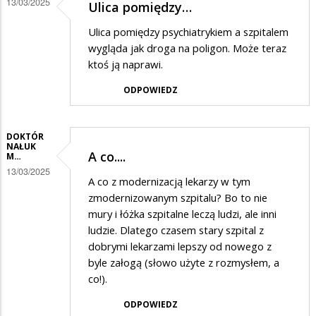
13/03/2025
Ulica pomiędzy…
Ulica pomiędzy psychiatrykiem a szpitalem
wygląda jak droga na poligon. Może teraz
ktoś ją naprawi.
ODPOWIEDZ
DOKTÓR
NAŁUK
A co....
M…
13/03/2025
A co z modernizacją lekarzy w tym
zmodernizowanym szpitalu? Bo to nie
mury i łóżka szpitalne leczą ludzi, ale inni
ludzie. Dlatego czasem stary szpital z
dobrymi lekarzami lepszy od nowego z
byle załogą (słowo użyte z rozmysłem, a
co!).
ODPOWIEDZ