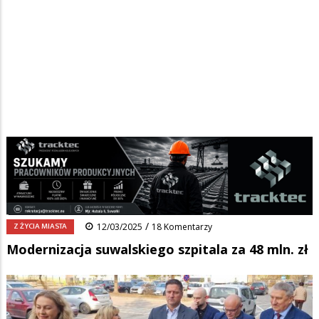
Strona główna
/
Wiadomości
/
Z życia miasta
/
Ścieżka
Modernizacja suwalskiego szpitala za 48 mln. zł
nawigacyjna
Facebook
Pinterest
Tumblr
Reddit
Share
0
/
Z ŻYCIA MIASTA
12/03/2025
18 Komentarzy
Modernizacja suwalskiego szpitala za 48 mln. zł