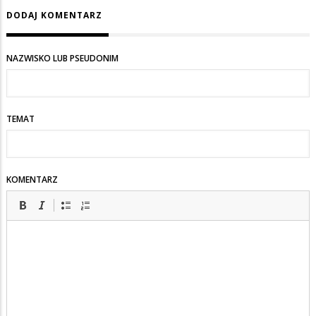
DODAJ KOMENTARZ
odpowiedzi
na
Te
NAZWISKO LUB PSEUDONIM
wyłudzenia
nie
liczą
TEMAT
się
!
KOMENTARZ