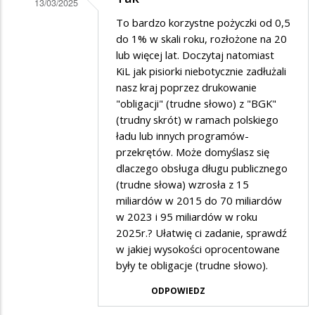
13/03/2025
Dodane
To bardzo korzystne pożyczki od 0,5
do 1% w skali roku, rozłożone na 20
przez
lub więcej lat. Doczytaj natomiast
kil
KiL jak pisiorki niebotycznie zadłużali
w
nasz kraj poprzez drukowanie
"obligacji" (trudne słowo) z "BGK"
odpowiedzi
(trudny skrót) w ramach polskiego
na
ładu lub innych programów-
KPO
przekrętów. Może domyślasz się
dlaczego obsługa długu publicznego
(trudne słowa) wzrosła z 15
miliardów w 2015 do 70 miliardów
w 2023 i 95 miliardów w roku
2025r.? Ułatwię ci zadanie, sprawdź
w jakiej wysokości oprocentowane
były te obligacje (trudne słowo).
ODPOWIEDZ