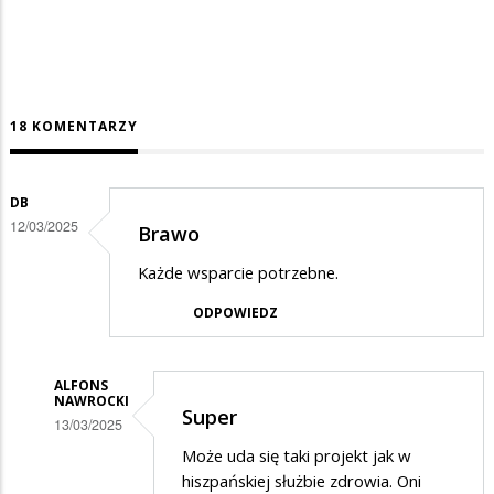
18 KOMENTARZY
DB
12/03/2025
Brawo
Każde wsparcie potrzebne.
ODPOWIEDZ
ALFONS
NAWROCKI
Super
13/03/2025
Dodane
Może uda się taki projekt jak w
hiszpańskiej służbie zdrowia. Oni
przez