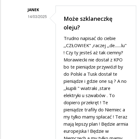
JANEK
14/03/2025
Może szklaneczkę
Dodane
oleju?
przez
Trudno napisać do ciebie
Alfons
,,CZŁOWIEK" ,raczej ,,de.......lu"
Nawrocki
! Czy ty jesteś aż tak ciemny?
Morawiecki nie dostał z KPO
w
bo te pieniądze przywiózł by
odpowiedzi
do Polski a Tusk dostał te
na
pieniądze i gdzie one są ? A no
Tak
,,kupili " wiatraki ,stare
elektryki u szwabów . To
dopiero przekręt ! Te
pieniądze trafiły do Niemiec a
my tylko mamy spłacać ! Teraz
mają lepszy plan ! Będzie armia
europejska ! Będzie w
Niemczech a my tylko mamy