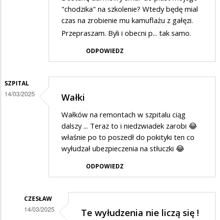
"chodzika" na szkolenie? Wtedy będę mial
czas na zrobienie mu kamuflażu z gałęzi.
Przepraszam. Byli i obecni p... tak samo.
ODPOWIEDZ
SZPITAL
14/03/2025
Wałki
Wałków na remontach w szpitalu ciąg
dalszy ... Teraz to i niedzwiadek zarobi 😂
właśnie po to poszedł do pokityki ten co
wyłudzał ubezpieczenia na stłuczki 😂
ODPOWIEDZ
CZESŁAW
14/03/2025
Te wyłudzenia nie liczą się !