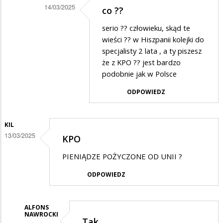
14/03/2025
co ??
na
Dodane
Super
serio ?? człowieku, skąd te
przez
wieści ?? w Hiszpanii kolejki do
Alfons
specjalisty 2 lata , a ty piszesz
że z KPO ?? jest bardzo
Nawrocki
podobnie jak w Polsce
w
ODPOWIEDZ
odpowiedzi
na
Super
KIL
13/03/2025
KPO
PIENIĄDZE POŻYCZONE OD UNII ?
ODPOWIEDZ
ALFONS
NAWROCKI
Tak