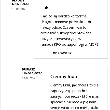
ALFONS
NAWROCKI
Tak
13/03/2025
Dodane
Tak, to są bardzo korzystne
długoterminowe pożyczki, które
przez
należy oddać.Czasem warto
KOP
rozróżnić niskooprocentowaną
w
pożyczkę inwestycyjną w
ramach KPO od zapomogi w MOPS.
odpowiedzi
na
ODPOWIEDZ
KPO
DUPIASZ
TRZASKOWSKI
Ciemny ludu
14/03/2025
Dodane
Ciemny ludu, jak chcesz to się
zaporzyczaj, ja niechce
przez
żadnych porzeczek które mam
Alfons
spłacać a Niemcy kupią nam
Nawrocki
swoje wiatraki co mielą ptaki.