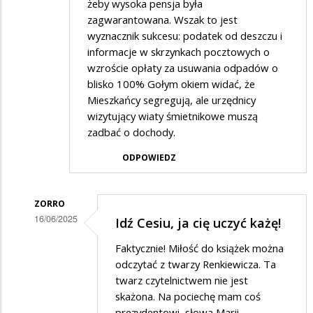
żeby wysoka pensja była
zagwarantowana. Wszak to jest
wyznacznik sukcesu: podatek od deszczu i
informacje w skrzynkach pocztowych o
wzroście opłaty za usuwania odpadów o
blisko 100% Gołym okiem widać, że
Mieszkańcy segregują, ale urzędnicy
wizytujący wiaty śmietnikowe muszą
zadbać o dochody.
ODPOWIEDZ
ZORRO
16/06/2025
Idź Cesiu, ja cię uczyć każę!
Dodane
Faktycznie! Miłość do książek można
przez
odczytać z twarzy Renkiewicza. Ta
Gość
twarz czytelnictwem nie jest
skażona. Na pociechę mam coś
w
prezydentowi, słowa Marii