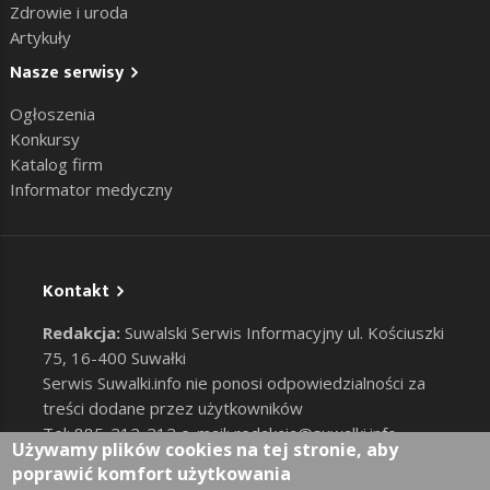
Zdrowie i uroda
Artykuły
Nasze serwisy
Ogłoszenia
Konkursy
Katalog firm
Informator medyczny
Kontakt
Redakcja:
Suwalski Serwis Informacyjny ul. Kościuszki
75, 16-400 Suwałki
Serwis Suwalki.info nie ponosi odpowiedzialności za
treści dodane przez użytkowników
Tel: 885-212-212 e-mail:
redakcja@suwalki.info
,
Używamy plików cookies na tej stronie, aby
reklama@suwalki.info
poprawić komfort użytkowania
RODO
|
Cookies