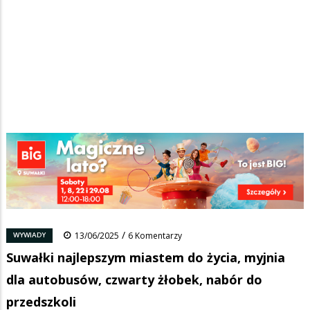
Strona główna
/
Wiadomości
/
Wywiady
/
Ścieżka
Suwałki najlepszym miastem do życia, myjnia dla autobusów, czwarty
żłobek, nabór do przedszkoli
nawigacyjna
Facebook
Pinterest
Tumblr
Reddit
Share
0
/
WYWIADY
13/06/2025
6 Komentarzy
Suwałki najlepszym miastem do życia, myjnia
dla autobusów, czwarty żłobek, nabór do
przedszkoli