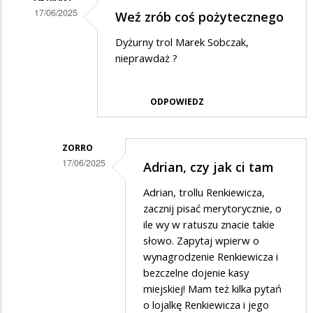
17/06/2025
Weź zrób coś pożytecznego
Dodane
Dyżurny trol Marek Sobczak,
przez
nieprawdaż ?
Zorro
w
ODPOWIEDZ
odpowiedzi
na
ZORRO
Może
17/06/2025
Adrian, czy jak ci tam
AI
Dodane
Adrian, trollu Renkiewicza,
zastąpi
przez
zacznij pisać merytorycznie, o
Renkiewicza?
Adrian1
ile wy w ratuszu znacie takie
słowo. Zapytaj wpierw o
w
wynagrodzenie Renkiewicza i
odpowiedzi
bezczelne dojenie kasy
na
miejskiej! Mam też kilka pytań
Weź
o lojalkę Renkiewicza i jego