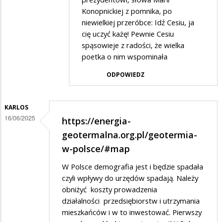
odpowiedzi
Konopnickiej z pomnika, po
na
niewielkiej przeróbce: Idź Cesiu, ja
a
cię uczyć każę! Pewnie Cesiu
spąsowieje z radości, że wielka
na
poetka o nim wspominała
wschodzie
ODPOWIEDZ
bez
zmian
KARLOS
16/06/2025
https://energia-
geotermalna.org.pl/geotermia-
w-polsce/#map
W Polsce demografia jest i będzie spadała
czyli wpływy do urzędów spadają. Należy
obniżyć koszty prowadzenia
działalności przedsiębiorstw i utrzymania
mieszkańców i w to inwestować. Pierwszy