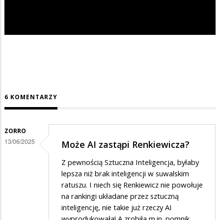
6 KOMENTARZY
ZORRO
13/06/2025
Może AI zastąpi Renkiewicza?
Z pewnością Sztuczna Inteligencja, byłaby
lepsza niż brak inteligencji w suwalskim
ratuszu. I niech się Renkiewicz nie powołuje
na rankingi układane przez sztuczną
inteligencję, nie takie już rzeczy AI
wyprodukowała! A zrobiła m.in. pomnik