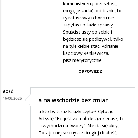
komunistyczną przeszłość,
zrób
mogę je zadać publicznie, bo
coś
ty ratuszowy tchórzu nie
pożytecznego
zapytasz o takie sprawy.
Spuścisz uszy po sobie i
będziesz się podlizywał, tylko
na tyle ciebie stać. Adrianie,
kapciowy Renkiewicza,
pisz merytorycznie
ODPOWIEDZ
GOŚĆ
15/06/2025
a na wschodzie bez zmian
a kto by teraz książki czytał? Cytując
Artystę "Bo jeśli za mało książek znasz, to
ci wychodzi na twarzy". Nie da się ukryć.
To z jednej strony a z drugiej dbałość,