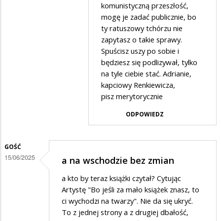
komunistyczną przeszłość,
zrób
mogę je zadać publicznie, bo
coś
ty ratuszowy tchórzu nie
pożytecznego
zapytasz o takie sprawy.
Spuścisz uszy po sobie i
będziesz się podlizywał, tylko
na tyle ciebie stać. Adrianie,
kapciowy Renkiewicza,
pisz merytorycznie
ODPOWIEDZ
GOŚĆ
15/06/2025
a na wschodzie bez zmian
a kto by teraz książki czytał? Cytując
Artystę "Bo jeśli za mało książek znasz, to
ci wychodzi na twarzy". Nie da się ukryć.
To z jednej strony a z drugiej dbałość,