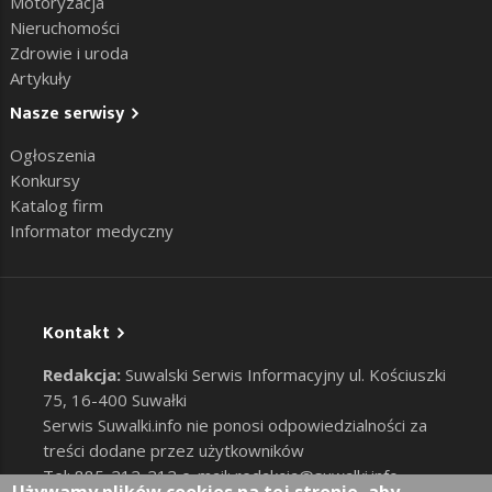
Motoryzacja
Nieruchomości
Zdrowie i uroda
Artykuły
Nasze serwisy
Ogłoszenia
Konkursy
Katalog firm
Informator medyczny
Kontakt
Redakcja:
Suwalski Serwis Informacyjny ul. Kościuszki
75, 16-400 Suwałki
Serwis Suwalki.info nie ponosi odpowiedzialności za
treści dodane przez użytkowników
Tel: 885-212-212 e-mail:
redakcja@suwalki.info
,