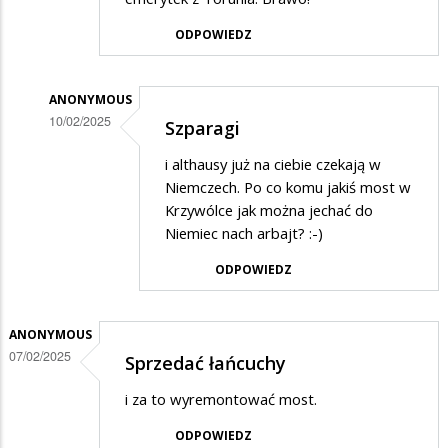
ODPOWIEDZ
ANONYMOUS
10/02/2025
Szparagi
Dodane
i althausy już na ciebie czekają w
przez
Niemczech. Po co komu jakiś most w
Bridge
Krzywólce jak można jechać do
Niemiec nach arbajt? :-)
w
odpowiedzi
ODPOWIEDZ
na
Ooo!!!
ANONYMOUS
07/02/2025
Sprzedać łańcuchy
i za to wyremontować most.
ODPOWIEDZ