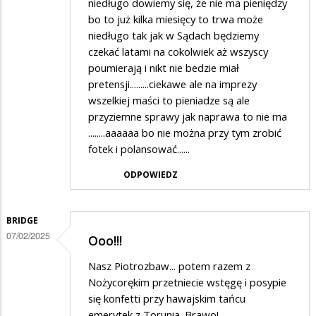
niedługo dowiemy się, że nie ma pieniędzy
bo to już kilka miesięcy to trwa może
niedługo tak jak w Sądach będziemy
czekać latami na cokolwiek aż wszyscy
poumierają i nikt nie bedzie miał
pretensji.........ciekawe ale na imprezy
wszelkiej maści to pieniadze są ale
przyziemne sprawy jak naprawa to nie ma
........aaaaaa bo nie można przy tym zrobić
fotek i polansować......
ODPOWIEDZ
BRIDGE
07/02/2025
Ooo!!!
Nasz Piotrozbaw... potem razem z
Nożycorękim przetniecie wstęgę i posypie
się konfetti przy hawajskim tańcu
emerytek z Torunia. Brawo!