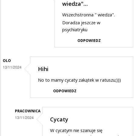
Dodane
wiedza"…
przez
Wszechstronna " wiedza".
PNT
Doradza jeszcze w
w
psychiatryku
odpowiedzi
ODPOWIEDZ
na
Jaka
OLO
matka
13/11/2024
Hihi
taka
No to mamy cycaty zakątek w ratuszu;)))
córka
ODPOWIEDZ
PRACOWNICA
13/11/2024
Cycaty
Dodane
W cycatym nie szanuje się
przez