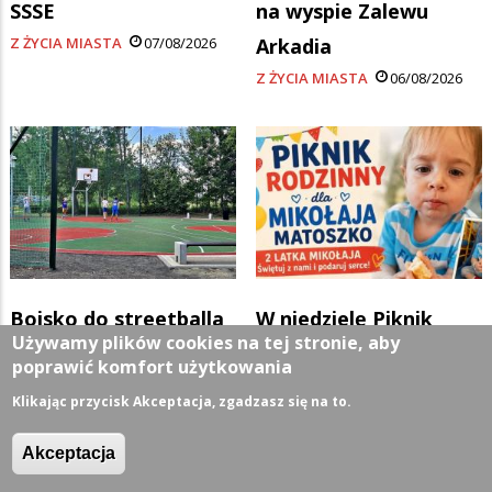
SSSE
na wyspie Zalewu
Z ŻYCIA MIASTA
07/08/2026
Arkadia
Z ŻYCIA MIASTA
06/08/2026
Boisko do streetballa
W niedzielę Piknik
Używamy plików cookies na tej stronie, aby
może w przyszłym
Rodzinny dla Mikołaja
poprawić komfort użytkowania
roku
Z ŻYCIA MIASTA
06/08/2026
Klikając przycisk Akceptacja, zgadzasz się na to.
Z ŻYCIA MIASTA
06/08/2026
Akceptacja