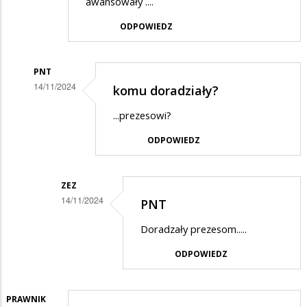
awansowały ....
ODPOWIEDZ
PNT
14/11/2024
komu doradziały?
Dodane
...prezesowi?
przez
ODPOWIEDZ
Daro
w
odpowiedzi
ZEZ
14/11/2024
PNT
na
Dodane
PNT
Doradzały prezesom.....
przez
ODPOWIEDZ
PNT
w
odpowiedzi
PRAWNIK