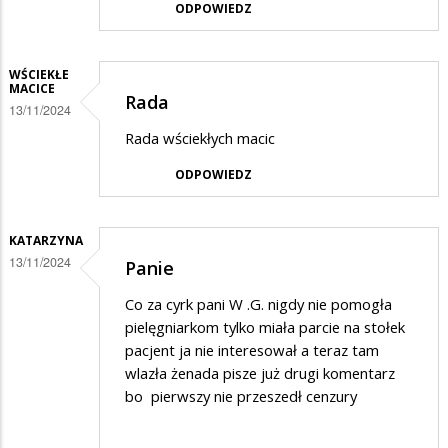
ODPOWIEDZ
WŚCIEKŁE
MACICE
Rada
13/11/2024
Rada wściekłych macic
ODPOWIEDZ
KATARZYNA
13/11/2024
Panie
Co za cyrk pani W .G. nigdy nie pomogła
pielęgniarkom tylko miała parcie na stołek
pacjent ja nie interesował a teraz tam
wlazła żenada pisze już drugi komentarz
bo pierwszy nie przeszedł cenzury