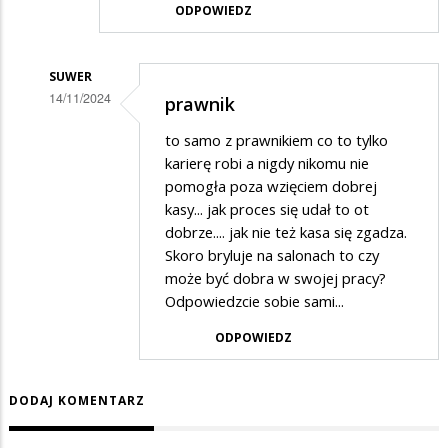
ODPOWIEDZ
SUWER
14/11/2024
prawnik
Dodane
to samo z prawnikiem co to tylko
przez
karierę robi a nigdy nikomu nie
Katarzyna
pomogła poza wzięciem dobrej
kasy... jak proces się udał to ot
w
dobrze.... jak nie też kasa się zgadza.
odpowiedzi
Skoro bryluje na salonach to czy
na
może być dobra w swojej pracy?
Panie
Odpowiedzcie sobie sami...
ODPOWIEDZ
DODAJ KOMENTARZ