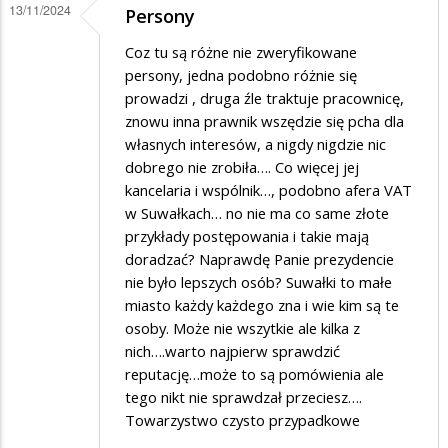
13/11/2024
Persony
na
komu
Coz tu są różne nie zweryfikowane
doradziały?
persony, jedna podobno różnie się
prowadzi , druga źle traktuje pracownicę,
znowu inna prawnik wszędzie się pcha dla
własnych interesów, a nigdy nigdzie nic
dobrego nie zrobiła…. Co więcej jej
kancelaria i wspólnik…, podobno afera VAT
w Suwałkach… no nie ma co same złote
przykłady postępowania i takie mają
doradzać? Naprawdę Panie prezydencie
nie było lepszych osób? Suwałki to małe
miasto każdy każdego zna i wie kim są te
osoby. Może nie wszytkie ale kilka z
nich….warto najpierw sprawdzić
reputację…może to są pomówienia ale
tego nikt nie sprawdzał przeciesz….
Towarzystwo czysto przypadkowe