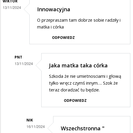
WIKTOR
13/11/2024
Innowacyjna
O przepraszam tam dobrze sobie radziły i
matka i córka
ODPOWIEDZ
PNT
13/11/2024
Jaka matka taka córka
Dodane
Szkoda że nie umietnosciami i głową
przez
tylko wręcz czymś innym…. Szok że
Wiktor
teraz doradzać tu będzie.
w
ODPOWIEDZ
odpowiedzi
na
NIK
Innowacyjna
16/11/2024
Wszechstronna "