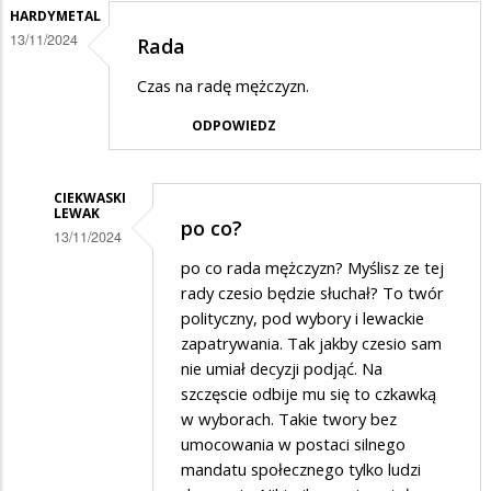
HARDYMETAL
13/11/2024
Rada
Czas na radę mężczyzn.
ODPOWIEDZ
CIEKWASKI
LEWAK
po co?
13/11/2024
Dodane
po co rada mężczyzn? Myślisz ze tej
rady czesio będzie słuchał? To twór
przez
polityczny, pod wybory i lewackie
HardyMetal
zapatrywania. Tak jakby czesio sam
w
nie umiał decyzji podjąć. Na
szczęscie odbije mu się to czkawką
odpowiedzi
w wyborach. Takie twory bez
na
umocowania w postaci silnego
Rada
mandatu społecznego tylko ludzi