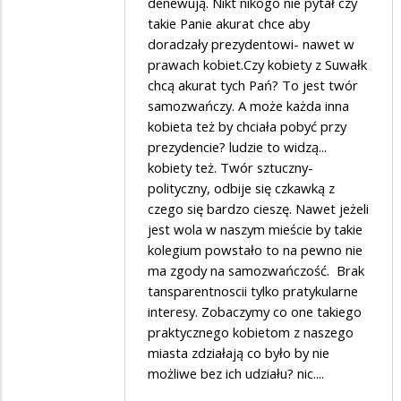
denewują. Nikt nikogo nie pytał czy
takie Panie akurat chce aby
doradzały prezydentowi- nawet w
prawach kobiet.Czy kobiety z Suwałk
chcą akurat tych Pań? To jest twór
samozwańczy. A może każda inna
kobieta też by chciała pobyć przy
prezydencie? ludzie to widzą...
kobiety też. Twór sztuczny-
polityczny, odbije się czkawką z
czego się bardzo cieszę. Nawet jeżeli
jest wola w naszym mieście by takie
kolegium powstało to na pewno nie
ma zgody na samozwańczość. Brak
tansparentnoscii tylko pratykularne
interesy. Zobaczymy co one takiego
praktycznego kobietom z naszego
miasta zdziałają co było by nie
możliwe bez ich udziału? nic....