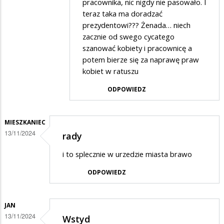
pracownika, nic nigdy nie pasowało. I
olo
teraz taka ma doradzać
prezydentowi??? Żenada… niech
w
zacznie od swego cycatego
odpowiedzi
szanować kobiety i pracownicę a
na
potem bierze się za naprawę praw
Hihi
kobiet w ratuszu
ODPOWIEDZ
MIESZKANIEC
13/11/2024
rady
i to splecznie w urzedzie miasta brawo
ODPOWIEDZ
JAN
13/11/2024
Wstyd