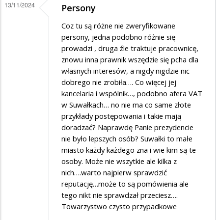
13/11/2024
Persony
na
komu
Coz tu są różne nie zweryfikowane
doradziały?
persony, jedna podobno różnie się
prowadzi , druga źle traktuje pracownicę,
znowu inna prawnik wszędzie się pcha dla
własnych interesów, a nigdy nigdzie nic
dobrego nie zrobiła…. Co więcej jej
kancelaria i wspólnik…, podobno afera VAT
w Suwałkach… no nie ma co same złote
przykłady postępowania i takie mają
doradzać? Naprawdę Panie prezydencie
nie było lepszych osób? Suwałki to małe
miasto każdy każdego zna i wie kim są te
osoby. Może nie wszytkie ale kilka z
nich….warto najpierw sprawdzić
reputację…może to są pomówienia ale
tego nikt nie sprawdzał przeciesz….
Towarzystwo czysto przypadkowe