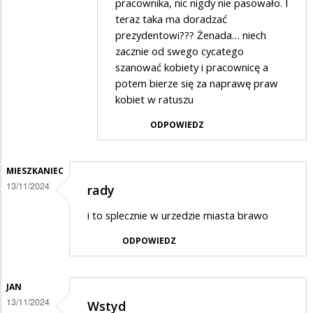
pracownika, nic nigdy nie pasowało. I
olo
teraz taka ma doradzać
prezydentowi??? Żenada… niech
w
zacznie od swego cycatego
odpowiedzi
szanować kobiety i pracownicę a
na
potem bierze się za naprawę praw
Hihi
kobiet w ratuszu
ODPOWIEDZ
MIESZKANIEC
13/11/2024
rady
i to splecznie w urzedzie miasta brawo
ODPOWIEDZ
JAN
13/11/2024
Wstyd