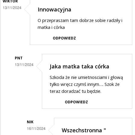
WIKTOR
13/11/2024
Innowacyjna
O przepraszam tam dobrze sobie radziły i
matka i córka
ODPOWIEDZ
PNT
13/11/2024
Jaka matka taka córka
Dodane
Szkoda że nie umietnosciami i głową
przez
tylko wręcz czymś innym…. Szok że
Wiktor
teraz doradzać tu będzie.
w
ODPOWIEDZ
odpowiedzi
na
NIK
Innowacyjna
16/11/2024
Wszechstronna "