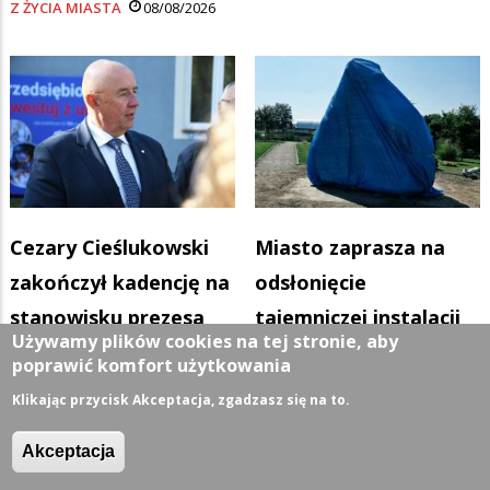
Z ŻYCIA MIASTA
08/08/2026
Cezary Cieślukowski
Miasto zaprasza na
zakończył kadencję na
odsłonięcie
stanowisku prezesa
tajemniczej instalacji
Używamy plików cookies na tej stronie, aby
SSSE
na wyspie Zalewu
poprawić komfort użytkowania
Z ŻYCIA MIASTA
07/08/2026
Arkadia
Klikając przycisk Akceptacja, zgadzasz się na to.
Z ŻYCIA MIASTA
06/08/2026
Akceptacja