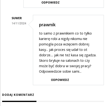
ODPOWIEDZ
SUWER
14/11/2024
prawnik
Dodane
to samo z prawnikiem co to tylko
przez
karierę robi a nigdy nikomu nie
Katarzyna
pomogła poza wzięciem dobrej
kasy... jak proces się udał to ot
w
dobrze.... jak nie też kasa się zgadza.
odpowiedzi
Skoro bryluje na salonach to czy
na
może być dobra w swojej pracy?
Panie
Odpowiedzcie sobie sami...
ODPOWIEDZ
DODAJ KOMENTARZ