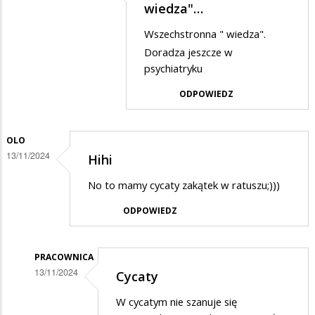
Dodane
wiedza"…
przez
Wszechstronna " wiedza".
PNT
Doradza jeszcze w
w
psychiatryku
odpowiedzi
ODPOWIEDZ
na
Jaka
OLO
matka
13/11/2024
Hihi
taka
No to mamy cycaty zakątek w ratuszu;)))
córka
ODPOWIEDZ
PRACOWNICA
13/11/2024
Cycaty
Dodane
W cycatym nie szanuje się
przez