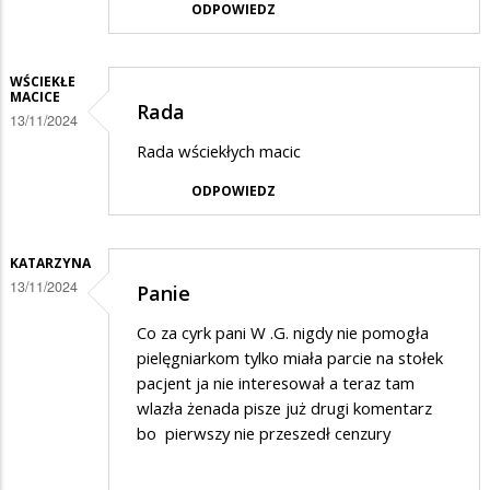
ODPOWIEDZ
WŚCIEKŁE
MACICE
Rada
13/11/2024
Rada wściekłych macic
ODPOWIEDZ
KATARZYNA
13/11/2024
Panie
Co za cyrk pani W .G. nigdy nie pomogła
pielęgniarkom tylko miała parcie na stołek
pacjent ja nie interesował a teraz tam
wlazła żenada pisze już drugi komentarz
bo pierwszy nie przeszedł cenzury