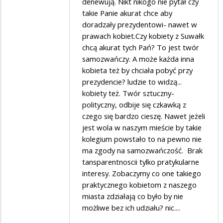
denewują. Nikt nikogo nie pytał czy
takie Panie akurat chce aby
doradzały prezydentowi- nawet w
prawach kobiet.Czy kobiety z Suwałk
chcą akurat tych Pań? To jest twór
samozwańczy. A może każda inna
kobieta też by chciała pobyć przy
prezydencie? ludzie to widzą...
kobiety też. Twór sztuczny-
polityczny, odbije się czkawką z
czego się bardzo cieszę. Nawet jeżeli
jest wola w naszym mieście by takie
kolegium powstało to na pewno nie
ma zgody na samozwańczość. Brak
tansparentnoscii tylko pratykularne
interesy. Zobaczymy co one takiego
praktycznego kobietom z naszego
miasta zdziałają co było by nie
możliwe bez ich udziału? nic....