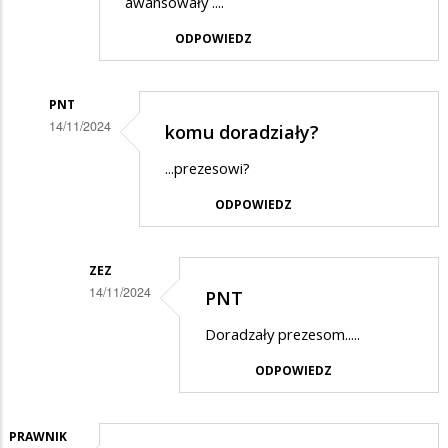
awansowały ....
ODPOWIEDZ
PNT
14/11/2024
komu doradziały?
Dodane
...prezesowi?
przez
ODPOWIEDZ
Daro
w
odpowiedzi
ZEZ
14/11/2024
PNT
na
Dodane
PNT
Doradzały prezesom.....
przez
ODPOWIEDZ
PNT
w
odpowiedzi
PRAWNIK