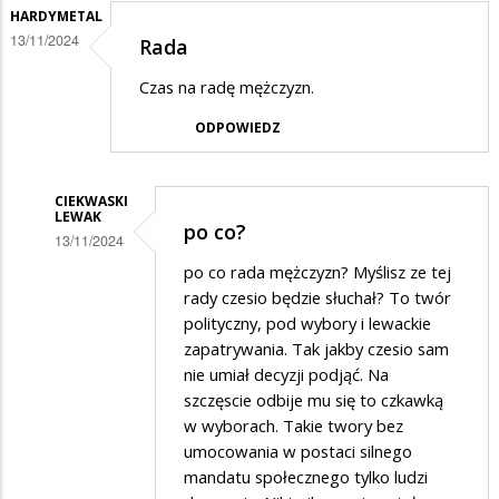
HARDYMETAL
13/11/2024
Rada
Czas na radę mężczyzn.
ODPOWIEDZ
CIEKWASKI
LEWAK
po co?
13/11/2024
Dodane
po co rada mężczyzn? Myślisz ze tej
rady czesio będzie słuchał? To twór
przez
polityczny, pod wybory i lewackie
HardyMetal
zapatrywania. Tak jakby czesio sam
w
nie umiał decyzji podjąć. Na
szczęscie odbije mu się to czkawką
odpowiedzi
w wyborach. Takie twory bez
na
umocowania w postaci silnego
Rada
mandatu społecznego tylko ludzi