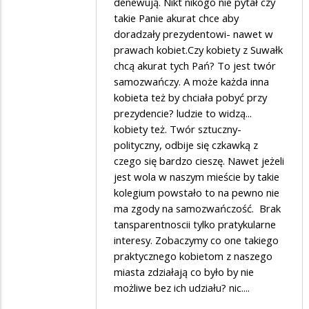
denewują. Nikt nikogo nie pytał czy
takie Panie akurat chce aby
doradzały prezydentowi- nawet w
prawach kobiet.Czy kobiety z Suwałk
chcą akurat tych Pań? To jest twór
samozwańczy. A może każda inna
kobieta też by chciała pobyć przy
prezydencie? ludzie to widzą...
kobiety też. Twór sztuczny-
polityczny, odbije się czkawką z
czego się bardzo cieszę. Nawet jeżeli
jest wola w naszym mieście by takie
kolegium powstało to na pewno nie
ma zgody na samozwańczość. Brak
tansparentnoscii tylko pratykularne
interesy. Zobaczymy co one takiego
praktycznego kobietom z naszego
miasta zdziałają co było by nie
możliwe bez ich udziału? nic....