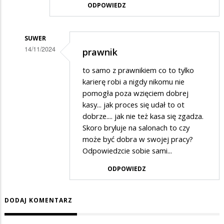
ODPOWIEDZ
SUWER
14/11/2024
prawnik
Dodane
to samo z prawnikiem co to tylko
przez
karierę robi a nigdy nikomu nie
Katarzyna
pomogła poza wzięciem dobrej
kasy... jak proces się udał to ot
w
dobrze.... jak nie też kasa się zgadza.
odpowiedzi
Skoro bryluje na salonach to czy
na
może być dobra w swojej pracy?
Panie
Odpowiedzcie sobie sami...
ODPOWIEDZ
DODAJ KOMENTARZ