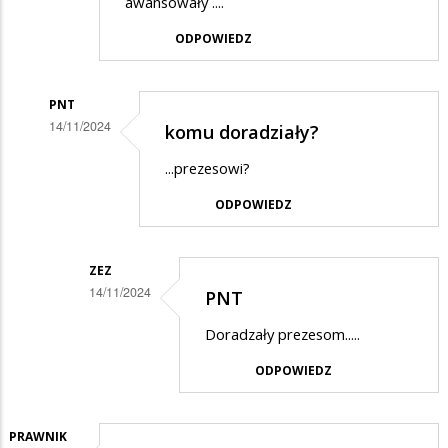
awansowały ....
ODPOWIEDZ
PNT
14/11/2024
komu doradziały?
Dodane
...prezesowi?
przez
ODPOWIEDZ
Daro
w
odpowiedzi
ZEZ
14/11/2024
PNT
na
Dodane
PNT
Doradzały prezesom.....
przez
ODPOWIEDZ
PNT
w
odpowiedzi
PRAWNIK