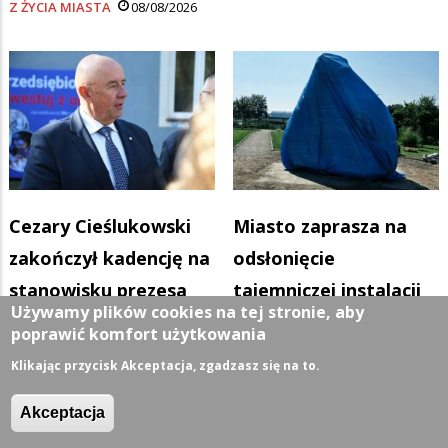
Z ŻYCIA MIASTA
08/08/2026
Cezary Cieślukowski
Miasto zaprasza na
zakończył kadencję na
odsłonięcie
stanowisku prezesa
tajemniczej instalacji
Używamy plików cookies na tej stronie, aby
SSSE
na wyspie Zalewu
poprawić komfort użytkowania
Z ŻYCIA MIASTA
07/08/2026
Arkadia
Klikając przycisk Akceptacja, zgadzasz się na to.
Z ŻYCIA MIASTA
06/08/2026
Akceptacja