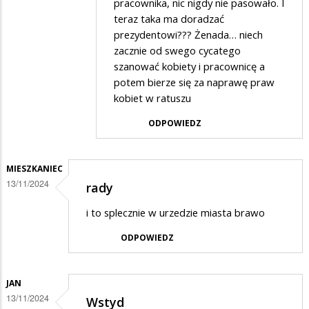
pracownika, nic nigdy nie pasowało. I
olo
teraz taka ma doradzać
prezydentowi??? Żenada… niech
w
zacznie od swego cycatego
odpowiedzi
szanować kobiety i pracownicę a
na
potem bierze się za naprawę praw
Hihi
kobiet w ratuszu
ODPOWIEDZ
MIESZKANIEC
13/11/2024
rady
i to splecznie w urzedzie miasta brawo
ODPOWIEDZ
JAN
13/11/2024
Wstyd