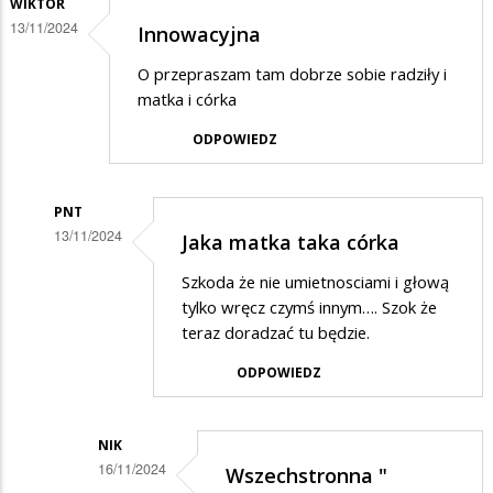
WIKTOR
13/11/2024
Innowacyjna
O przepraszam tam dobrze sobie radziły i
matka i córka
ODPOWIEDZ
PNT
13/11/2024
Jaka matka taka córka
Dodane
Szkoda że nie umietnosciami i głową
przez
tylko wręcz czymś innym…. Szok że
Wiktor
teraz doradzać tu będzie.
w
ODPOWIEDZ
odpowiedzi
na
NIK
Innowacyjna
16/11/2024
Wszechstronna "