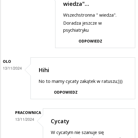
Dodane
wiedza"…
przez
Wszechstronna " wiedza".
PNT
Doradza jeszcze w
w
psychiatryku
odpowiedzi
ODPOWIEDZ
na
Jaka
OLO
matka
13/11/2024
Hihi
taka
No to mamy cycaty zakątek w ratuszu;)))
córka
ODPOWIEDZ
PRACOWNICA
13/11/2024
Cycaty
Dodane
W cycatym nie szanuje się
przez