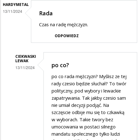
HARDYMETAL
13/11/2024
Rada
Czas na radę mężczyzn.
ODPOWIEDZ
CIEKWASKI
LEWAK
po co?
13/11/2024
Dodane
po co rada mężczyzn? Myślisz ze tej
rady czesio będzie słuchał? To twór
przez
polityczny, pod wybory i lewackie
HardyMetal
zapatrywania. Tak jakby czesio sam
w
nie umiał decyzji podjąć. Na
szczęscie odbije mu się to czkawką
odpowiedzi
w wyborach. Takie twory bez
na
umocowania w postaci silnego
Rada
mandatu społecznego tylko ludzi