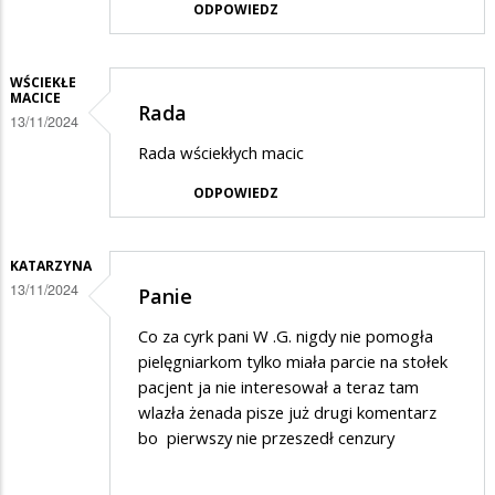
ODPOWIEDZ
WŚCIEKŁE
MACICE
Rada
13/11/2024
Rada wściekłych macic
ODPOWIEDZ
KATARZYNA
13/11/2024
Panie
Co za cyrk pani W .G. nigdy nie pomogła
pielęgniarkom tylko miała parcie na stołek
pacjent ja nie interesował a teraz tam
wlazła żenada pisze już drugi komentarz
bo pierwszy nie przeszedł cenzury