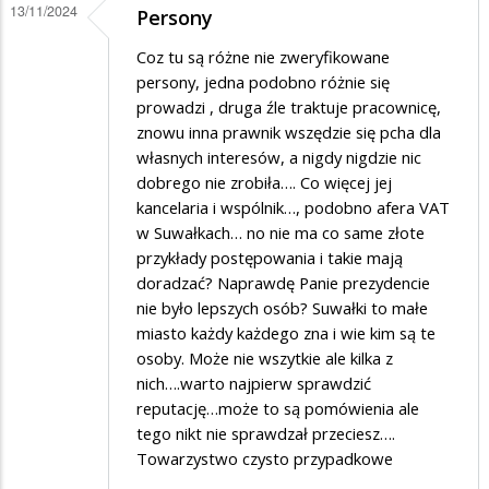
13/11/2024
Persony
na
komu
Coz tu są różne nie zweryfikowane
doradziały?
persony, jedna podobno różnie się
prowadzi , druga źle traktuje pracownicę,
znowu inna prawnik wszędzie się pcha dla
własnych interesów, a nigdy nigdzie nic
dobrego nie zrobiła…. Co więcej jej
kancelaria i wspólnik…, podobno afera VAT
w Suwałkach… no nie ma co same złote
przykłady postępowania i takie mają
doradzać? Naprawdę Panie prezydencie
nie było lepszych osób? Suwałki to małe
miasto każdy każdego zna i wie kim są te
osoby. Może nie wszytkie ale kilka z
nich….warto najpierw sprawdzić
reputację…może to są pomówienia ale
tego nikt nie sprawdzał przeciesz….
Towarzystwo czysto przypadkowe