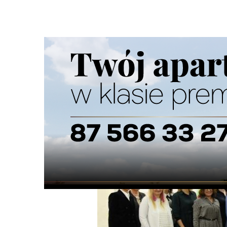
Strona główna
/
Wiadomości
/
Z życia miasta
/
Rada Kobie
Ścieżka
nawigacyjna
/
Z ŻYCIA MIASTA
12/11/2024
29 Komentarzy
Rada Kobiet będzie wspierać prezydent