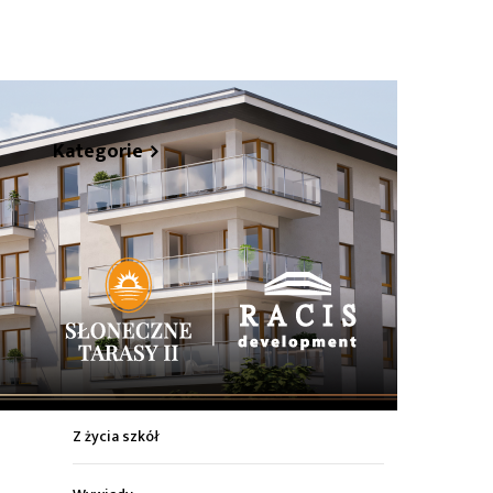
hare
Kategorie
Z życia miasta
Sport
Kultura
Wiadomości z regionu
Z życia szkół