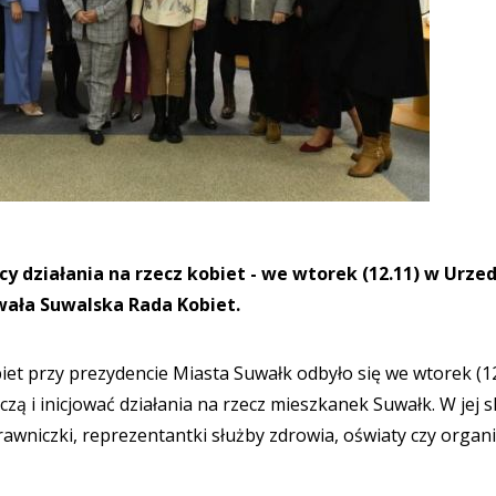
cy działania na rzecz kobiet - we wtorek (12.11) w Urze
wała Suwalska Rada Kobiet.
et przy prezydencie Miasta Suwałk odbyło się we wtorek (12
zą i inicjować działania na rzecz mieszkanek Suwałk. W jej s
awniczki, reprezentantki służby zdrowia, oświaty czy organi