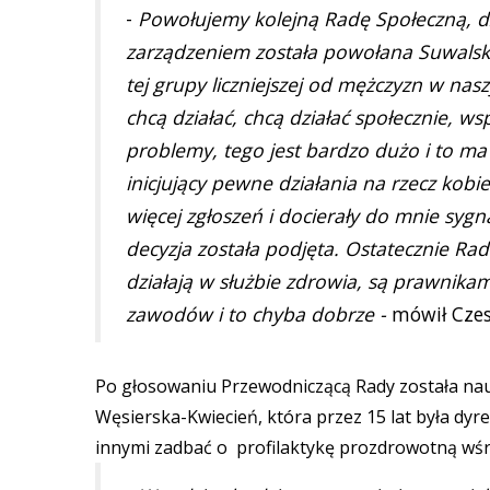
-
Powołujemy kolejną Radę Społeczną, dz
zarządzeniem została powołana Suwalska 
tej grupy liczniejszej od mężczyzn w nas
chcą działać, chcą działać społecznie, 
problemy, tego jest bardzo dużo i to ma
inicjujący pewne działania na rzecz kobie
więcej zgłoszeń i docierały do mnie sygna
decyzja została podjęta. Ostatecznie Rad
działają w służbie zdrowia, są prawnikam
zawodów i to chyba dobrze -
mówił Czes
Po głosowaniu Przewodniczącą Rady została nauc
Węsierska-Kwiecień, która przez 15 lat była dyre
innymi zadbać o profilaktykę prozdrowotną wśr