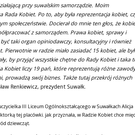
iałającą przy suwalskim samorządzie. Moim
Rada Kobiet. Po to, aby była reprezentacja kobiet, czy
zym społeczeństwie. Docierał do mnie ten głos, że kobi
współpracować z samorządem. Prawa kobiet, sprawy i
 być taki organ opiniodawczy, konsultacyjny i również
t. Pierwotnie w radzie miało zasiadać 15 kobiet, ale by
ły, by przyjąć wszystkie chętne do Rady Kobiet i taka t
a Kobiet liczy 19 pań, które reprezentują różne zawody
i, prowadzą swój biznes. Także tutaj przekrój różnych
ław Renkiewicz, prezydent Suwałk.
zycielka III Liceum Ogólnokształcącego w Suwałkach Alicja
ktorką tej placówki. jak przyznała, w Radzie Kobiet chce mię
ód dziewcząt.