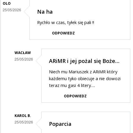
OLO
25/05/2026
Na ha
Rychło w czas, tyłek się pali !!
ODPOWIEDZ
WACŁAW
25/05/2026
ARiMR i jej pożal się Boże…
Dodane
Niech mu Mariuszek z ARiMR który
przez
każdemu tyko obiecuje a nie dowozi
Olo
teraz mu gasi 4 litery….
w
ODPOWIEDZ
odpowiedzi
na
KAROL B.
Na
25/05/2026
Poparcia
ha
Dodane