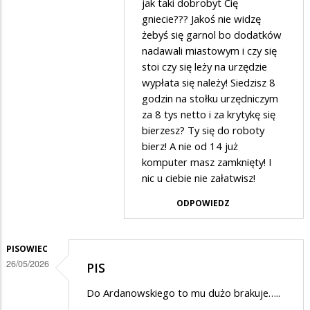
agronom
jak taki dobrobyt Cię
gniecie??? Jakoś nie widzę
w
żebyś się garnol bo dodatków
odpowiedzi
nadawali miastowym i czy się
na
stoi czy się leży na urzędzie
A
wypłata się należy! Siedzisz 8
godzin na stołku urzędniczym
do
za 8 tys netto i za krytykę się
robotry
bierzesz? Ty się do roboty
się
bierz! A nie od 14 już
wziąć…
komputer masz zamknięty! I
nic u ciebie nie załatwisz!
ODPOWIEDZ
PISOWIEC
26/05/2026
PIS
Do Ardanowskiego to mu dużo brakuje…..