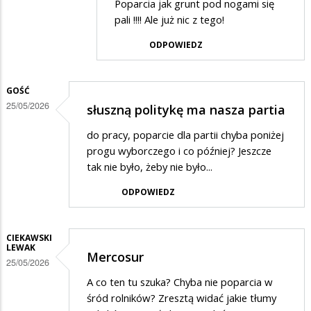
Poparcia jak grunt pod nogami się
przez
pali !!!! Ale już nic z tego!
Olo
ODPOWIEDZ
w
odpowiedzi
GOŚĆ
na
25/05/2026
słuszną politykę ma nasza partia
Na
ha
do pracy, poparcie dla partii chyba poniżej
progu wyborczego i co później? Jeszcze
tak nie było, żeby nie było...
ODPOWIEDZ
CIEKAWSKI
LEWAK
Mercosur
25/05/2026
A co ten tu szuka? Chyba nie poparcia w
śród rolników? Zresztą widać jakie tłumy