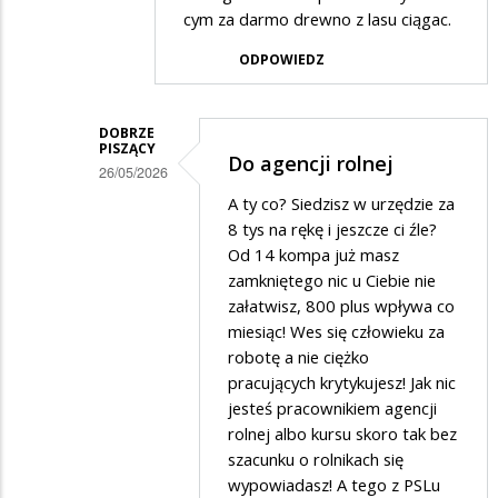
cym za darmo drewno z lasu ciągac.
ODPOWIEDZ
DOBRZE
PISZĄCY
Do agencji rolnej
26/05/2026
Dodane
A ty co? Siedzisz w urzędzie za
8 tys na rękę i jeszcze ci źle?
przez
Od 14 kompa już masz
Słabo
zamkniętego nic u Ciebie nie
pisący
załatwisz, 800 plus wpływa co
miesiąc! Wes się człowieku za
w
robotę a nie ciężko
odpowiedzi
pracujących krytykujesz! Jak nic
na
jesteś pracownikiem agencji
Do
rolnej albo kursu skoro tak bez
szacunku o rolnikach się
dziadzi
wypowiadasz! A tego z PSLu