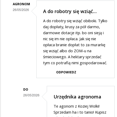
dziadzi
AGRONOM
26/05/2026
A do robotry się wziąć…
Dodane
A do robotry się wziąć obiboki. Tylko
przez
daj dopłaty, krusy za pół darmo,
Dziadek
darmowe dotacje itp. bo oni sieją i
nic się im nie opłaca. Jak się nie
w
opłaca branie dopłat to za murarkę
odpowiedzi
się wziąć albo do ZOM-u na
na
śmieciowego. A hektary sprzedać
Pajacyk
tym co potrafią nimi gospodarować.
ODPOWIEDZ
DO
26/05/2026
Urzędnika agronoma
Dodane
Te agonom z Koziej Wolki!
przez
Sprzedam ha i to tanio! Kupisz