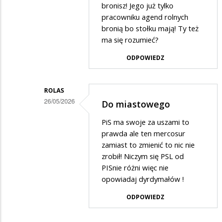
bronisz! Jego już tylko
pracowniku agend rolnych
bronią bo stołku mają! Ty też
ma się rozumieć?
ODPOWIEDZ
ROLAS
26/05/2026
Do miastowego
Dodane
PiS ma swoje za uszami to
przez
prawda ale ten mercosur
Słabo
zamiast to zmienić to nic nie
zrobił! Niczym się PSL od
pisący
PISnie różni więc nie
w
opowiadaj dyrdymałów !
odpowiedzi
ODPOWIEDZ
na
Do