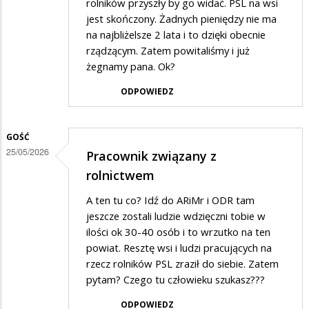
rolników przyszły by go widać. PSL na wsi
jest skończony. Żadnych pieniędzy nie ma
na najbliżelsze 2 lata i to dzięki obecnie
rządzącym. Zatem powitaliśmy i już
żegnamy pana. Ok?
ODPOWIEDZ
GOŚĆ
25/05/2026
Pracownik związany z
rolnictwem
A ten tu co? Idź do ARiMr i ODR tam
jeszcze zostali ludzie wdzięczni tobie w
ilości ok 30-40 osób i to wrzutko na ten
powiat. Resztę wsi i ludzi pracujących na
rzecz rolników PSL zraził do siebie. Zatem
pytam? Czego tu człowieku szukasz???
ODPOWIEDZ