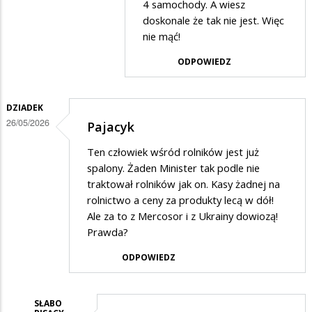
Wsi
4 samochody. A wiesz
w
doskonale że tak nie jest. Więc
odpowiedzi
nie mąć!
na
ODPOWIEDZ
bezsensu
DZIADEK
26/05/2026
Pajacyk
Ten człowiek wśród rolników jest już
spalony. Żaden Minister tak podle nie
traktował rolników jak on. Kasy żadnej na
rolnictwo a ceny za produkty lecą w dół!
Ale za to z Mercosor i z Ukrainy dowiozą!
Prawda?
ODPOWIEDZ
SŁABO