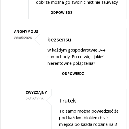
dobrze mozna go zwolnic nikt nie zauwazy.
ODPOWIEDZ
ANONYMOUS
26/05/2026
bezsensu
Dodane
w każdym gospodarstwie 3-4
przez
samochody. Po co więc jakieś
Anonymous
nierentowne połączenia?
w
ODPOWIEDZ
odpowiedzi
na
ZWYCZAJNY
Minister
26/05/2026
Trutek
Rolnictwa
Dodane
To samo można powiedzieć że
i
przez
pod każdym blokiem brak
Rozwoju
Anonymous
miejsca bo każda rodzina na 3-