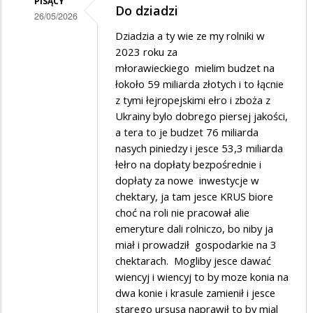
PISĄCY
Do dziadzi
26/05/2026
Dodane
Dziadzia a ty wie ze my rolniki w
2023 roku za
przez
młorawieckiego mielim budzet na
Dziadek
łokoło 59 miliarda złotych i to łącnie
w
z tymi łejropejskimi ełro i zboża z
Ukrainy bylo dobrego piersej jakości,
odpowiedzi
a tera to je budzet 76 miliarda
na
nasych piniedzy i jesce 53,3 miliarda
Pajacyk
łełro na dopłaty bezpośrednie i
dopłaty za nowe inwestycje w
chektary, ja tam jesce KRUS biore
choć na roli nie pracował alie
emeryture dali rolniczo, bo niby ja
miał i prowadził gospodarkie na 3
chektarach. Mogliby jesce dawać
wiencyj i wiencyj to by moze konia na
dwa konie i krasule zamienił i jesce
starego ursusa naprawił to by mial