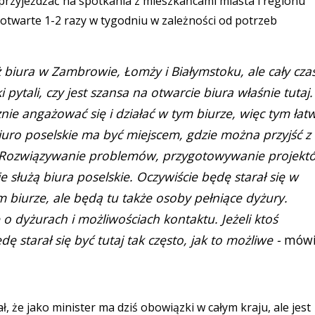
 przyjeżdżać na spotkania z mieszkańcami miasta i regionu
 otwarte 1-2 razy w tygodniu w zależności od potrzeb
ż biura w Zambrowie, Łomży i Białymstoku, ale cały cza
pytali, czy jest szansa na otwarcie biura właśnie tutaj.
ie angażować się i działać w tym biurze, więc tym łatw
iuro poselskie ma być miejscem, gdzie można przyjść z
. Rozwiązywanie problemów, przygotowywanie projekt
 służą biura poselskie. Oczywiście będę starał się w
 biurze, ale będą tu także osoby pełniące dyżury.
 dyżurach i możliwościach kontaktu. Jeżeli ktoś
 starał się być tutaj tak często, jak to możliwe -
mówi
, że jako minister ma dziś obowiązki w całym kraju, ale jest