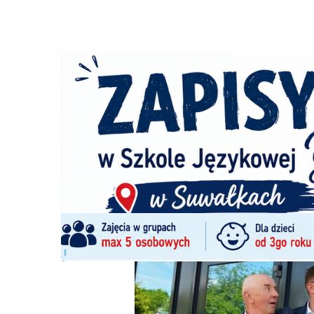
Strona główna
/
Wiadomości
/
Z życia miasta
/
Stefan Kra
Ścieżka
nawigacyjna
/
Z ŻYCIA MIASTA
25/05/2026
20 Komentarzy
Stefan Krajewski otworzył biuro posels