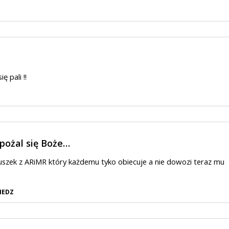
ę pali !!
 pożal się Boże…
szek z ARiMR który każdemu tyko obiecuje a nie dowozi teraz mu
IEDZ