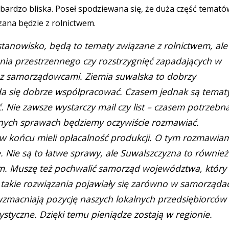
bardzo bliska. Poseł spodziewana się, że duża część temató
zana będzie z rolnictwem.
anowisko, będą to tematy związane z rolnictwem, ale
ia przestrzennego czy rozstrzygnięć zapadających w
 z samorządowcami. Ziemia suwalska to dobrzy
da się dobrze współpracować. Czasem jednak są temat
 Nie zawsze wystarczy mail czy list – czasem potrzebn
żnych sprawach będziemy oczywiście rozmawiać.
ju w końcu mieli opłacalność produkcji. O tym rozmawia
e. Nie są to łatwe sprawy, ale Suwalszczyzna to również
m. Muszę też pochwalić samorząd województwa, który
 takie rozwiązania pojawiały się zarówno w samorząda
zmacniają pozycję naszych lokalnych przedsiębiorców 
tyczne. Dzięki temu pieniądze zostają w regionie.