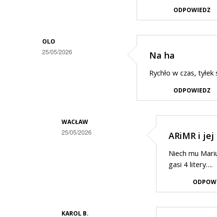
ODPOWIEDZ
OLO
25/05/2026
Na ha
Rychło w czas, tyłek si
ODPOWIEDZ
WACŁAW
25/05/2026
ARiMR i jej
Dodane
Niech mu Mariu
przez
gasi 4 litery….
Olo
ODPOW
w
odpowiedzi
KAROL B.
na