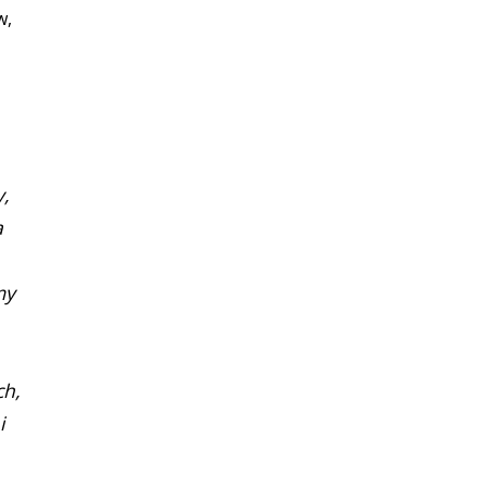
w,
y,
a
my
ch,
i