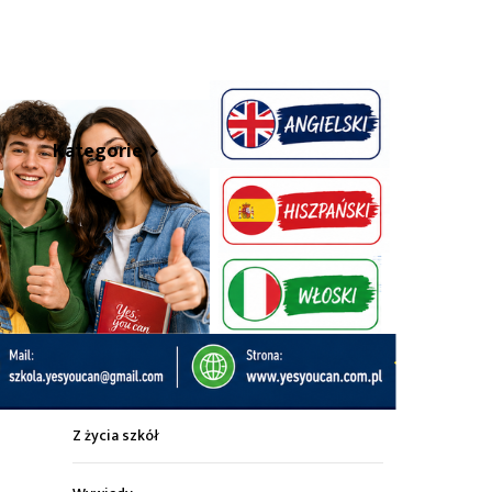
hare
Kategorie
Z życia miasta
Sport
Kultura
Wiadomości z regionu
Z życia szkół