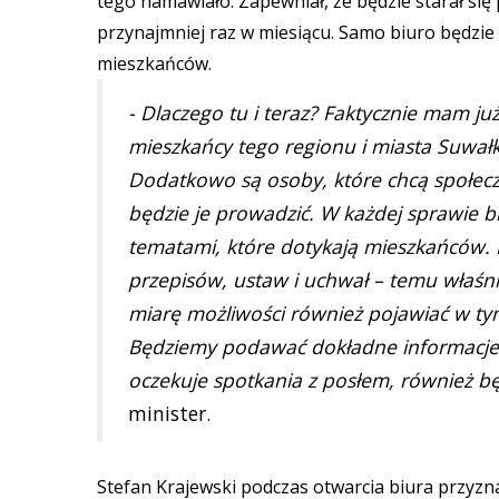
tego namawiało. Zapewniał, że będzie starał się
przynajmniej raz w miesiącu. Samo biuro będzie
mieszkańców.
- Dlaczego tu i teraz? Faktycznie mam ju
mieszkańcy tego regionu i miasta Suwałki 
Dodatkowo są osoby, które chcą społeczn
będzie je prowadzić. W każdej sprawie b
tematami, które dotykają mieszkańców
przepisów, ustaw i uchwał – temu właśnie
miarę możliwości również pojawiać w tym
Będziemy podawać dokładne informacje o
oczekuje spotkania z posłem, również będę
minister.
Stefan Krajewski podczas otwarcia biura przyznał