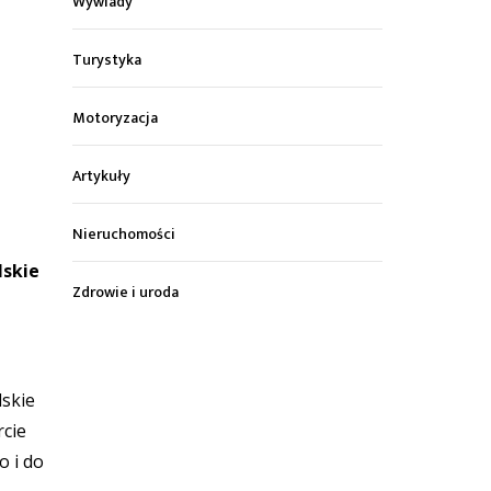
Wywiady
Turystyka
Motoryzacja
Artykuły
Nieruchomości
lskie
Zdrowie i uroda
lskie
rcie
o i do