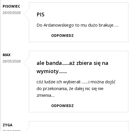
PISOWIEC
26/05/2026
PIS
Do Ardanowskiego to mu dużo brakuje…..
ODPOWIEDZ
MAX
26/05/2026
ale banda......aż zbiera się na
wymioty.......
cóż ludzie ich wybierali ........i można dojść
do przekonania, że dalej nic się nie
zmienia....
ODPOWIEDZ
ZYGA