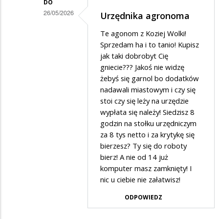
DO
26/05/2026
Urzędnika agronoma
Dodane
Te agonom z Koziej Wolki!
przez
Sprzedam ha i to tanio! Kupisz
agronom
jak taki dobrobyt Cię
gniecie??? Jakoś nie widzę
w
żebyś się garnol bo dodatków
odpowiedzi
nadawali miastowym i czy się
na
stoi czy się leży na urzędzie
A
wypłata się należy! Siedzisz 8
godzin na stołku urzędniczym
do
za 8 tys netto i za krytykę się
robotry
bierzesz? Ty się do roboty
się
bierz! A nie od 14 już
wziąć…
komputer masz zamknięty! I
nic u ciebie nie załatwisz!
ODPOWIEDZ