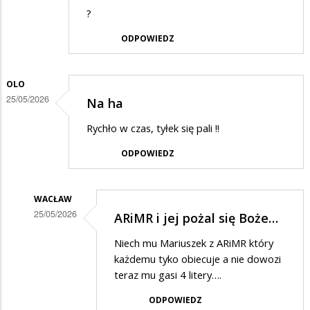
?
ODPOWIEDZ
OLO
25/05/2026
Na ha
Rychło w czas, tyłek się pali !!
ODPOWIEDZ
WACŁAW
25/05/2026
ARiMR i jej pożal się Boże…
Dodane
Niech mu Mariuszek z ARiMR który
przez
każdemu tyko obiecuje a nie dowozi
Olo
teraz mu gasi 4 litery….
w
ODPOWIEDZ