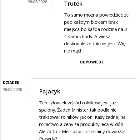
26/05/2026
Trutek
Rolnictwa
Dodane
To samo można powiedzieć że
i
przez
pod każdym blokiem brak
Rozwoju
Anonymous
miejsca bo każda rodzina na 3-
Wsi
4 samochody. A wiesz
w
doskonale że tak nie jest. Więc
odpowiedzi
nie mąć!
na
ODPOWIEDZ
bezsensu
DZIADEK
26/05/2026
Pajacyk
Ten człowiek wśród rolników jest już
spalony. Żaden Minister tak podle nie
traktował rolników jak on. Kasy żadnej na
rolnictwo a ceny za produkty lecą w dół!
Ale za to z Mercosor i z Ukrainy dowiozą!
Prawda?