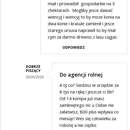
miał i prowadził gospodarkie na 3
chektarach. Mogliby jesce dawać
wiencyj i wiencyj to by moze konia na
dwa konie i krasule zamienił i jesce
starego ursusa naprawił to by mial
cym za darmo drewno z lasu ciągac.
ODPOWIEDZ
DOBRZE
PISZĄCY
Do agencji rolnej
26/05/2026
Dodane
A ty co? Siedzisz w urzędzie za
8 tys na rękę i jeszcze ci źle?
przez
Od 14 kompa już masz
Słabo
zamkniętego nic u Ciebie nie
pisący
załatwisz, 800 plus wpływa co
miesiąc! Wes się człowieku za
w
robotę a nie ciężko
odpowiedzi