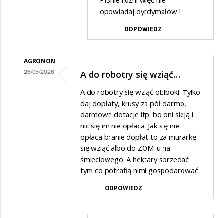
PISnie różni więc nie
w
opowiadaj dyrdymałów !
odpowiedzi
ODPOWIEDZ
na
Do
dziadzi
AGRONOM
26/05/2026
A do robotry się wziąć…
Dodane
A do robotry się wziąć obiboki. Tylko
przez
daj dopłaty, krusy za pół darmo,
Dziadek
darmowe dotacje itp. bo oni sieją i
nic się im nie opłaca. Jak się nie
w
opłaca branie dopłat to za murarkę
odpowiedzi
się wziąć albo do ZOM-u na
na
śmieciowego. A hektary sprzedać
Pajacyk
tym co potrafią nimi gospodarować.
ODPOWIEDZ