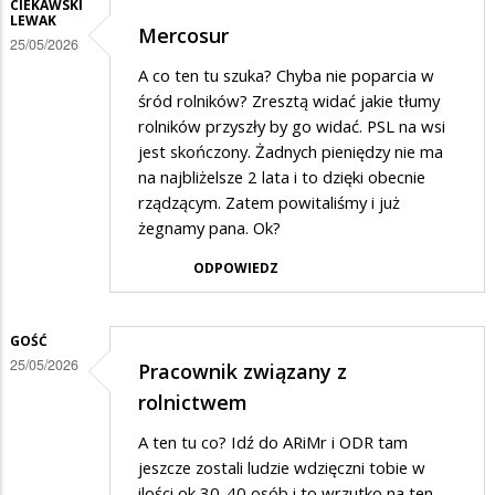
CIEKAWSKI
LEWAK
Mercosur
25/05/2026
A co ten tu szuka? Chyba nie poparcia w
śród rolników? Zresztą widać jakie tłumy
rolników przyszły by go widać. PSL na wsi
jest skończony. Żadnych pieniędzy nie ma
na najbliżelsze 2 lata i to dzięki obecnie
rządzącym. Zatem powitaliśmy i już
żegnamy pana. Ok?
ODPOWIEDZ
GOŚĆ
25/05/2026
Pracownik związany z
rolnictwem
A ten tu co? Idź do ARiMr i ODR tam
jeszcze zostali ludzie wdzięczni tobie w
ilości ok 30-40 osób i to wrzutko na ten