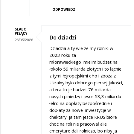
ODPOWIEDZ
SŁABO
PISĄCY
Do dziadzi
26/05/2026
Dodane
Dziadzia a ty wie ze my rolniki w
2023 roku za
przez
młorawieckiego mielim budzet na
Dziadek
łokoło 59 miliarda złotych i to łącnie
w
z tymi łejropejskimi ełro i zboża z
Ukrainy bylo dobrego piersej jakości,
odpowiedzi
a tera to je budzet 76 miliarda
na
nasych piniedzy i jesce 53,3 miliarda
Pajacyk
łełro na dopłaty bezpośrednie i
dopłaty za nowe inwestycje w
chektary, ja tam jesce KRUS biore
choć na roli nie pracował alie
emeryture dali rolniczo, bo niby ja