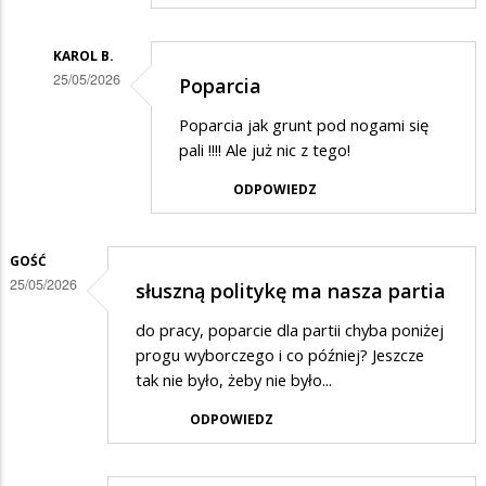
odpowiedzi
na
KAROL B.
Na
25/05/2026
Poparcia
ha
Dodane
Poparcia jak grunt pod nogami się
przez
pali !!!! Ale już nic z tego!
Olo
ODPOWIEDZ
w
odpowiedzi
GOŚĆ
na
25/05/2026
słuszną politykę ma nasza partia
Na
ha
do pracy, poparcie dla partii chyba poniżej
progu wyborczego i co później? Jeszcze
tak nie było, żeby nie było...
ODPOWIEDZ