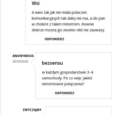
Wsi
A wies tak jak nie miala polaczen
komunikacyjnych tak dalej nie ma, a idz pan
w cholere z takim ministrem. Rownie
dobrze mozna go zwolnic nikt nie zauwazy.
ODPOWIEDZ
ANONYMOUS
26/05/2026
bezsensu
Dodane
w każdym gospodarstwie 3-4
przez
samochody. Po co więc jakieś
Anonymous
nierentowne połączenia?
w
ODPOWIEDZ
odpowiedzi
na
ZWYCZAJNY
Minister