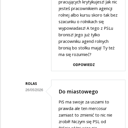
pracujących krytykujesz! Jak nic
na
jesteś pracownikiem agencji
Do
rolnej albo kursu skoro tak bez
szacunku o rolnikach się
dziadzi
wypowiadasz! A tego z PSLu
bronisz! Jego już tylko
pracowniku agend rolnych
bronią bo stołku mają! Ty też
ma się rozumieć?
ODPOWIEDZ
ROLAS
26/05/2026
Do miastowego
Dodane
PiS ma swoje za uszami to
przez
prawda ale ten mercosur
Słabo
zamiast to zmienić to nic nie
zrobił! Niczym się PSL od
pisący