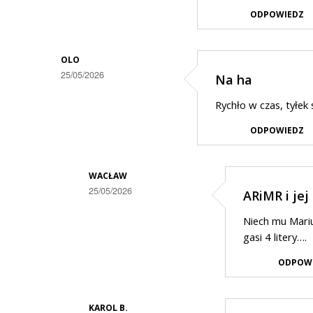
ODPOWIEDZ
OLO
25/05/2026
Na ha
Rychło w czas, tyłek si
ODPOWIEDZ
WACŁAW
25/05/2026
ARiMR i jej
Dodane
Niech mu Mariu
przez
gasi 4 litery….
Olo
ODPOW
w
odpowiedzi
KAROL B.
na