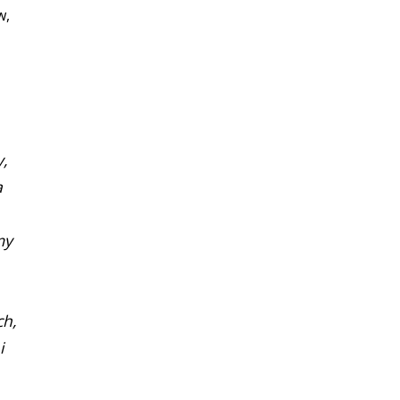
w,
y,
a
my
ch,
i