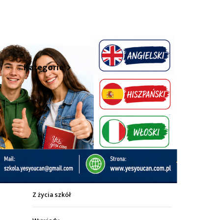
hare
Kategorie
Z życia miasta
Sport
Kultura
Wiadomości z regionu
Z życia szkół