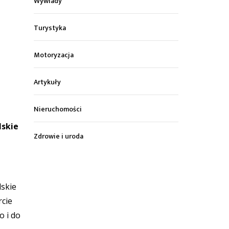
Wywiady
Turystyka
Motoryzacja
Artykuły
Nieruchomości
lskie
Zdrowie i uroda
lskie
rcie
o i do