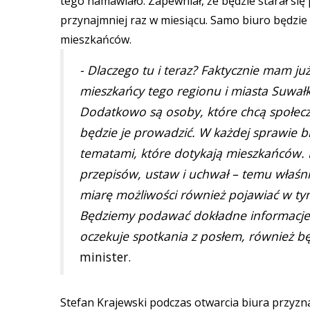
tego namawiało. Zapewniał, że będzie starał się
przynajmniej raz w miesiącu. Samo biuro będzie
mieszkańców.
- Dlaczego tu i teraz? Faktycznie mam ju
mieszkańcy tego regionu i miasta Suwałki 
Dodatkowo są osoby, które chcą społeczn
będzie je prowadzić. W każdej sprawie b
tematami, które dotykają mieszkańców
przepisów, ustaw i uchwał – temu właśnie
miarę możliwości również pojawiać w tym
Będziemy podawać dokładne informacje o
oczekuje spotkania z posłem, również będę
minister.
Stefan Krajewski podczas otwarcia biura przyznał