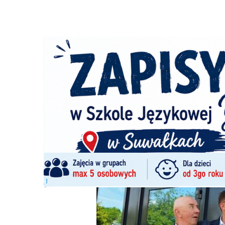
Strona główna
/
Wiadomości
/
Z życia miasta
/
Stefan Kra
Ścieżka
nawigacyjna
/
Z ŻYCIA MIASTA
25/05/2026
20 Komentarzy
Stefan Krajewski otworzył biuro posels