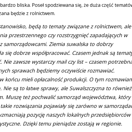
bardzo bliska. Poseł spodziewana się, że duża część temató
zana będzie z rolnictwem.
anowisko, będą to tematy związane z rolnictwem, ale
ia przestrzennego czy rozstrzygnięć zapadających w
 z samorządowcami. Ziemia suwalska to dobrzy
da się dobrze współpracować. Czasem jednak są temat
 Nie zawsze wystarczy mail czy list – czasem potrzebn
żnych sprawach będziemy oczywiście rozmawiać.
ju w końcu mieli opłacalność produkcji. O tym rozmawia
e. Nie są to łatwe sprawy, ale Suwalszczyzna to również
m. Muszę też pochwalić samorząd województwa, który
 takie rozwiązania pojawiały się zarówno w samorząda
zmacniają pozycję naszych lokalnych przedsiębiorców 
tyczne. Dzięki temu pieniądze zostają w regionie.