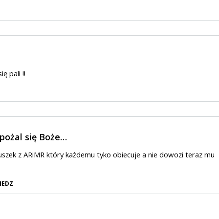
ę pali !!
 pożal się Boże…
szek z ARiMR który każdemu tyko obiecuje a nie dowozi teraz mu
IEDZ