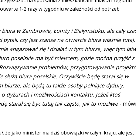
 przyjeżdżać na spotkania z mieszkańcami miasta i regionu
 otwarte 1-2 razy w tygodniu w zależności od potrzeb
ż biura w Zambrowie, Łomży i Białymstoku, ale cały cza
pytali, czy jest szansa na otwarcie biura właśnie tutaj.
ie angażować się i działać w tym biurze, więc tym łatw
iuro poselskie ma być miejscem, gdzie można przyjść z
. Rozwiązywanie problemów, przygotowywanie projekt
 służą biura poselskie. Oczywiście będę starał się w
 biurze, ale będą tu także osoby pełniące dyżury.
 dyżurach i możliwościach kontaktu. Jeżeli ktoś
 starał się być tutaj tak często, jak to możliwe -
mówi
, że jako minister ma dziś obowiązki w całym kraju, ale jest