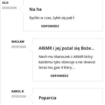
OLO
25/05/2026
Na ha
Rychło w czas, tyłek się pali !!
ODPOWIEDZ
WACŁAW
25/05/2026
ARiMR i jej pożal się Boże…
Dodane
Niech mu Mariuszek z ARiMR który
przez
każdemu tyko obiecuje a nie dowozi
Olo
teraz mu gasi 4 litery….
w
ODPOWIEDZ
odpowiedzi
na
KAROL B.
Na
25/05/2026
Poparcia
ha
Dodane