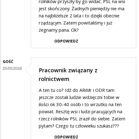
rolników przyszły by go widać. PSL na wsi
jest skończony. Żadnych pieniędzy nie ma
na najbliżelsze 2 lata i to dzięki obecnie
rządzącym. Zatem powitaliśmy i już
żegnamy pana. Ok?
ODPOWIEDZ
GOŚĆ
25/05/2026
Pracownik związany z
rolnictwem
A ten tu co? Idź do ARiMr i ODR tam
jeszcze zostali ludzie wdzięczni tobie w
ilości ok 30-40 osób i to wrzutko na ten
powiat. Resztę wsi i ludzi pracujących na
rzecz rolników PSL zraził do siebie. Zatem
pytam? Czego tu człowieku szukasz???
ODPOWIEDZ