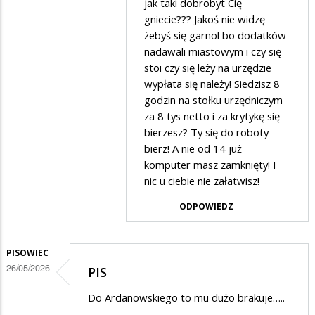
agronom
jak taki dobrobyt Cię
gniecie??? Jakoś nie widzę
w
żebyś się garnol bo dodatków
odpowiedzi
nadawali miastowym i czy się
na
stoi czy się leży na urzędzie
A
wypłata się należy! Siedzisz 8
godzin na stołku urzędniczym
do
za 8 tys netto i za krytykę się
robotry
bierzesz? Ty się do roboty
się
bierz! A nie od 14 już
wziąć…
komputer masz zamknięty! I
nic u ciebie nie załatwisz!
ODPOWIEDZ
PISOWIEC
26/05/2026
PIS
Do Ardanowskiego to mu dużo brakuje…..