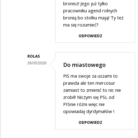
bronisz! Jego już tylko
pracowniku agend rolnych
bronią bo stołku mają! Ty też
ma się rozumieć?
ODPOWIEDZ
ROLAS
26/05/2026
Do miastowego
Dodane
PiS ma swoje za uszami to
przez
prawda ale ten mercosur
Słabo
zamiast to zmienić to nic nie
zrobił! Niczym się PSL od
pisący
PISnie różni więc nie
w
opowiadaj dyrdymałów !
odpowiedzi
ODPOWIEDZ
na
Do