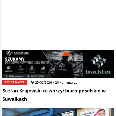
Strona główna
/
Wiadomości
/
Z życia miasta
/
Ścieżka
Stefan Krajewski otworzył biuro poselskie w Suwałkach
nawigacyjna
Facebook
Pinterest
Tumblr
Reddit
Share
0
/
Z ŻYCIA MIASTA
25/05/2026
20 Komentarzy
Stefan Krajewski otworzył biuro poselskie w
Suwałkach