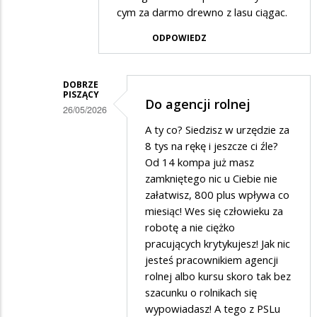
cym za darmo drewno z lasu ciągac.
ODPOWIEDZ
DOBRZE
PISZĄCY
Do agencji rolnej
26/05/2026
Dodane
A ty co? Siedzisz w urzędzie za
8 tys na rękę i jeszcze ci źle?
przez
Od 14 kompa już masz
Słabo
zamkniętego nic u Ciebie nie
pisący
załatwisz, 800 plus wpływa co
miesiąc! Wes się człowieku za
w
robotę a nie ciężko
odpowiedzi
pracujących krytykujesz! Jak nic
na
jesteś pracownikiem agencji
Do
rolnej albo kursu skoro tak bez
szacunku o rolnikach się
dziadzi
wypowiadasz! A tego z PSLu