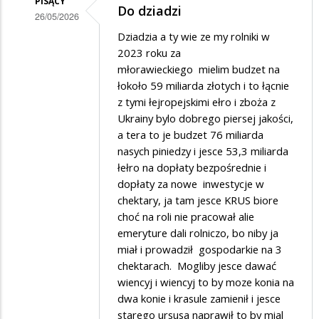
PISĄCY
Do dziadzi
26/05/2026
Dodane
Dziadzia a ty wie ze my rolniki w
2023 roku za
przez
młorawieckiego mielim budzet na
Dziadek
łokoło 59 miliarda złotych i to łącnie
w
z tymi łejropejskimi ełro i zboża z
Ukrainy bylo dobrego piersej jakości,
odpowiedzi
a tera to je budzet 76 miliarda
na
nasych piniedzy i jesce 53,3 miliarda
Pajacyk
łełro na dopłaty bezpośrednie i
dopłaty za nowe inwestycje w
chektary, ja tam jesce KRUS biore
choć na roli nie pracował alie
emeryture dali rolniczo, bo niby ja
miał i prowadził gospodarkie na 3
chektarach. Mogliby jesce dawać
wiencyj i wiencyj to by moze konia na
dwa konie i krasule zamienił i jesce
starego ursusa naprawił to by mial