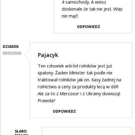
Wsi
4 samochody. A wiesz
w
doskonale że tak nie jest. Więc
odpowiedzi
nie mąć!
na
ODPOWIEDZ
bezsensu
DZIADEK
26/05/2026
Pajacyk
Ten człowiek wśród rolników jest już
spalony. Żaden Minister tak podle nie
traktował rolników jak on. Kasy żadnej na
rolnictwo a ceny za produkty lecą w dół!
Ale za to z Mercosor i z Ukrainy dowiozą!
Prawda?
ODPOWIEDZ
SŁABO