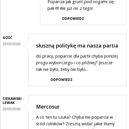
Poparcia jak grunt pod nogami się
przez
pali !!!! Ale już nic z tego!
Olo
ODPOWIEDZ
w
odpowiedzi
GOŚĆ
na
25/05/2026
słuszną politykę ma nasza partia
Na
ha
do pracy, poparcie dla partii chyba poniżej
progu wyborczego i co później? Jeszcze
tak nie było, żeby nie było...
ODPOWIEDZ
CIEKAWSKI
LEWAK
Mercosur
25/05/2026
A co ten tu szuka? Chyba nie poparcia w
śród rolników? Zresztą widać jakie tłumy