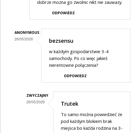
dobrze mozna go zwolnic nikt nie zauwazy.
ODPOWIEDZ
ANONYMOUS
26/05/2026
bezsensu
Dodane
w każdym gospodarstwie 3-4
przez
samochody. Po co więc jakieś
Anonymous
nierentowne połączenia?
w
ODPOWIEDZ
odpowiedzi
na
ZWYCZAJNY
Minister
26/05/2026
Trutek
Rolnictwa
Dodane
To samo można powiedzieć że
i
przez
pod każdym blokiem brak
Rozwoju
Anonymous
miejsca bo każda rodzina na 3-