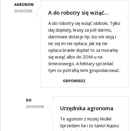
dziadzi
AGRONOM
26/05/2026
A do robotry się wziąć…
Dodane
A do robotry się wziąć obiboki. Tylko
przez
daj dopłaty, krusy za pół darmo,
Dziadek
darmowe dotacje itp. bo oni sieją i
nic się im nie opłaca. Jak się nie
w
opłaca branie dopłat to za murarkę
odpowiedzi
się wziąć albo do ZOM-u na
na
śmieciowego. A hektary sprzedać
Pajacyk
tym co potrafią nimi gospodarować.
ODPOWIEDZ
DO
26/05/2026
Urzędnika agronoma
Dodane
Te agonom z Koziej Wolki!
przez
Sprzedam ha i to tanio! Kupisz