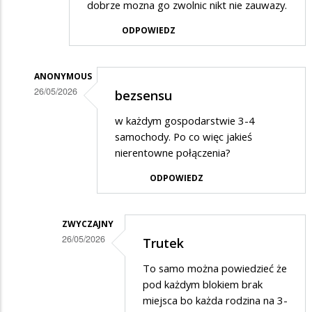
dobrze mozna go zwolnic nikt nie zauwazy.
ODPOWIEDZ
ANONYMOUS
26/05/2026
bezsensu
Dodane
w każdym gospodarstwie 3-4
przez
samochody. Po co więc jakieś
Anonymous
nierentowne połączenia?
w
ODPOWIEDZ
odpowiedzi
na
ZWYCZAJNY
Minister
26/05/2026
Trutek
Rolnictwa
Dodane
To samo można powiedzieć że
i
przez
pod każdym blokiem brak
Rozwoju
Anonymous
miejsca bo każda rodzina na 3-