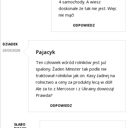
Wsi
4 samochody. A wiesz
w
doskonale że tak nie jest. Więc
odpowiedzi
nie mąć!
na
ODPOWIEDZ
bezsensu
DZIADEK
26/05/2026
Pajacyk
Ten człowiek wśród rolników jest już
spalony. Żaden Minister tak podle nie
traktował rolników jak on. Kasy żadnej na
rolnictwo a ceny za produkty lecą w dół!
Ale za to z Mercosor i z Ukrainy dowiozą!
Prawda?
ODPOWIEDZ
SŁABO