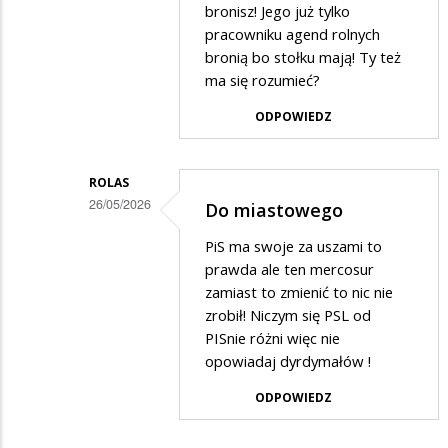
bronisz! Jego już tylko
pracowniku agend rolnych
bronią bo stołku mają! Ty też
ma się rozumieć?
ODPOWIEDZ
ROLAS
26/05/2026
Do miastowego
Dodane
PiS ma swoje za uszami to
przez
prawda ale ten mercosur
Słabo
zamiast to zmienić to nic nie
zrobił! Niczym się PSL od
pisący
PISnie różni więc nie
w
opowiadaj dyrdymałów !
odpowiedzi
ODPOWIEDZ
na
Do