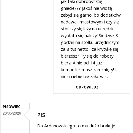
agronom
jak taki dobrobyt Cię
gniecie??? Jakoś nie widzę
w
żebyś się garnol bo dodatków
odpowiedzi
nadawali miastowym i czy się
na
stoi czy się leży na urzędzie
A
wypłata się należy! Siedzisz 8
godzin na stołku urzędniczym
do
za 8 tys netto i za krytykę się
robotry
bierzesz? Ty się do roboty
się
bierz! A nie od 14 już
wziąć…
komputer masz zamknięty! I
nic u ciebie nie załatwisz!
ODPOWIEDZ
PISOWIEC
26/05/2026
PIS
Do Ardanowskiego to mu dużo brakuje…..