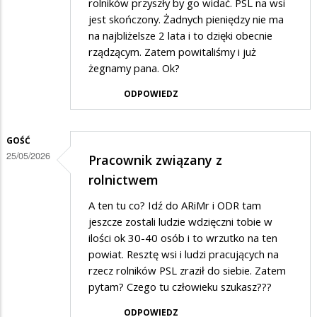
rolników przyszły by go widać. PSL na wsi
jest skończony. Żadnych pieniędzy nie ma
na najbliżelsze 2 lata i to dzięki obecnie
rządzącym. Zatem powitaliśmy i już
żegnamy pana. Ok?
ODPOWIEDZ
GOŚĆ
25/05/2026
Pracownik związany z
rolnictwem
A ten tu co? Idź do ARiMr i ODR tam
jeszcze zostali ludzie wdzięczni tobie w
ilości ok 30-40 osób i to wrzutko na ten
powiat. Resztę wsi i ludzi pracujących na
rzecz rolników PSL zraził do siebie. Zatem
pytam? Czego tu człowieku szukasz???
ODPOWIEDZ