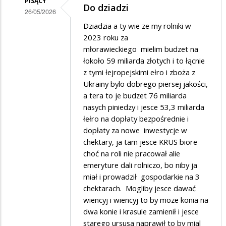
PISĄCY
Do dziadzi
26/05/2026
Dodane
Dziadzia a ty wie ze my rolniki w
2023 roku za
przez
młorawieckiego mielim budzet na
Dziadek
łokoło 59 miliarda złotych i to łącnie
w
z tymi łejropejskimi ełro i zboża z
Ukrainy bylo dobrego piersej jakości,
odpowiedzi
a tera to je budzet 76 miliarda
na
nasych piniedzy i jesce 53,3 miliarda
Pajacyk
łełro na dopłaty bezpośrednie i
dopłaty za nowe inwestycje w
chektary, ja tam jesce KRUS biore
choć na roli nie pracował alie
emeryture dali rolniczo, bo niby ja
miał i prowadził gospodarkie na 3
chektarach. Mogliby jesce dawać
wiencyj i wiencyj to by moze konia na
dwa konie i krasule zamienił i jesce
starego ursusa naprawił to by mial