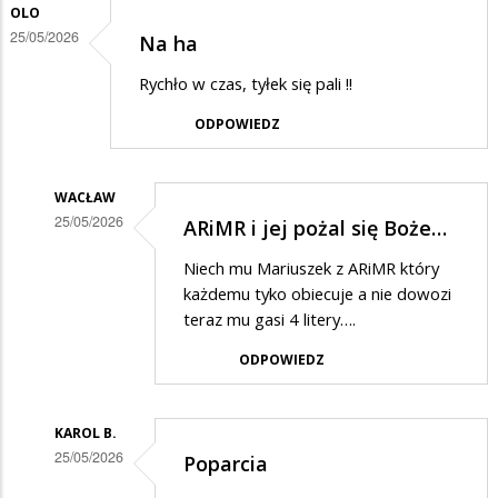
OLO
25/05/2026
Na ha
Rychło w czas, tyłek się pali !!
ODPOWIEDZ
WACŁAW
25/05/2026
ARiMR i jej pożal się Boże…
Dodane
Niech mu Mariuszek z ARiMR który
przez
każdemu tyko obiecuje a nie dowozi
Olo
teraz mu gasi 4 litery….
w
ODPOWIEDZ
odpowiedzi
na
KAROL B.
Na
25/05/2026
Poparcia
ha
Dodane