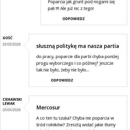
Poparcia jak grunt pod nogami się
przez
pali !!!! Ale już nic z tego!
Olo
ODPOWIEDZ
w
odpowiedzi
GOŚĆ
na
25/05/2026
słuszną politykę ma nasza partia
Na
ha
do pracy, poparcie dla partii chyba poniżej
progu wyborczego i co później? Jeszcze
tak nie było, żeby nie było...
ODPOWIEDZ
CIEKAWSKI
LEWAK
Mercosur
25/05/2026
A co ten tu szuka? Chyba nie poparcia w
śród rolników? Zresztą widać jakie tłumy