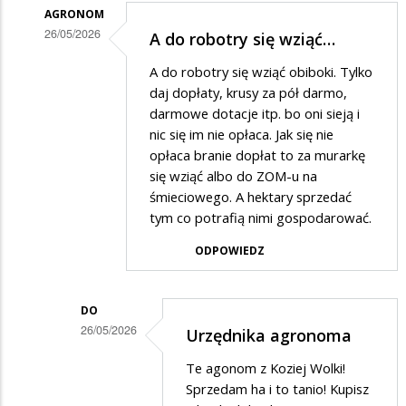
dziadzi
AGRONOM
26/05/2026
A do robotry się wziąć…
Dodane
A do robotry się wziąć obiboki. Tylko
przez
daj dopłaty, krusy za pół darmo,
Dziadek
darmowe dotacje itp. bo oni sieją i
nic się im nie opłaca. Jak się nie
w
opłaca branie dopłat to za murarkę
odpowiedzi
się wziąć albo do ZOM-u na
na
śmieciowego. A hektary sprzedać
Pajacyk
tym co potrafią nimi gospodarować.
ODPOWIEDZ
DO
26/05/2026
Urzędnika agronoma
Dodane
Te agonom z Koziej Wolki!
przez
Sprzedam ha i to tanio! Kupisz