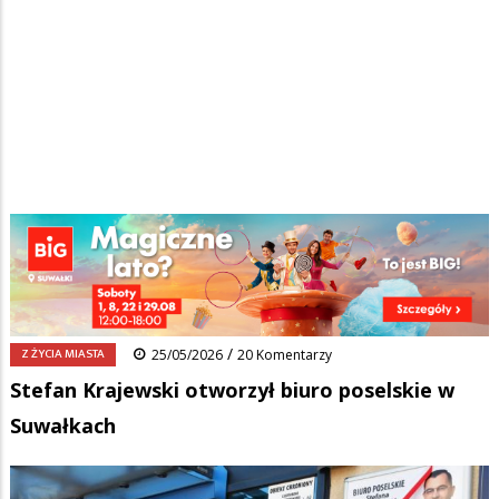
Strona główna
/
Wiadomości
/
Z życia miasta
/
Ścieżka
Stefan Krajewski otworzył biuro poselskie w Suwałkach
nawigacyjna
Facebook
Pinterest
Tumblr
Reddit
Share
0
/
Z ŻYCIA MIASTA
25/05/2026
20 Komentarzy
Stefan Krajewski otworzył biuro poselskie w
Suwałkach