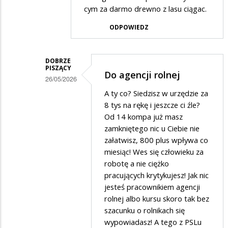
cym za darmo drewno z lasu ciągac.
ODPOWIEDZ
DOBRZE
PISZĄCY
Do agencji rolnej
26/05/2026
Dodane
A ty co? Siedzisz w urzędzie za
8 tys na rękę i jeszcze ci źle?
przez
Od 14 kompa już masz
Słabo
zamkniętego nic u Ciebie nie
pisący
załatwisz, 800 plus wpływa co
miesiąc! Wes się człowieku za
w
robotę a nie ciężko
odpowiedzi
pracujących krytykujesz! Jak nic
na
jesteś pracownikiem agencji
Do
rolnej albo kursu skoro tak bez
szacunku o rolnikach się
dziadzi
wypowiadasz! A tego z PSLu