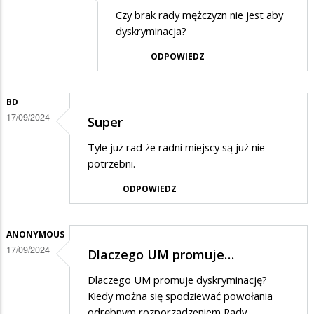
rada
Dodane
Czy brak rady mężczyzn nie jest aby
dyskryminacja?
przez
SuwalskiChuop
ODPOWIEDZ
w
odpowiedzi
BD
na
17/09/2024
Super
rada
Tyle już rad że radni miejscy są już nie
potrzebni.
ODPOWIEDZ
ANONYMOUS
17/09/2024
Dlaczego UM promuje…
Dlaczego UM promuje dyskryminację?
Kiedy można się spodziewać powołania
odrębnym rozporządzeniem Rady