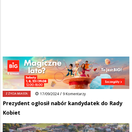
Strona główna
/
Wiadomości
/
Z życia miasta
/
Ścieżka
Prezydent ogłosił nabór kandydatek do Rady Kobiet
nawigacyjna
Facebook
Pinterest
Tumblr
Reddit
Share
0
/
Z ŻYCIA MIASTA
17/09/2024
9 Komentarzy
Prezydent ogłosił nabór kandydatek do Rady
Kobiet