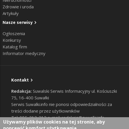
Nieruchomości
Zdrowie i uroda
Artykuły
Nasze serwisy
Ogłoszenia
Konkursy
Katalog firm
Informator medyczny
Kontakt
Redakcja:
Suwalski Serwis Informacyjny ul. Kościuszki
75, 16-400 Suwałki
Serwis Suwalki.info nie ponosi odpowiedzialności za
treści dodane przez użytkowników
Tel: 885-212-212 e-mail:
redakcja@suwalki.info
,
Używamy plików cookies na tej stronie, aby
reklama@suwalki.info
poprawić komfort użytkowania