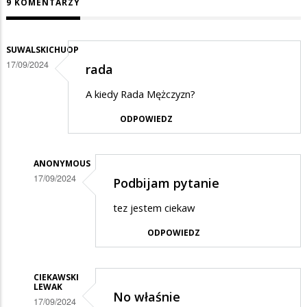
9 KOMENTARZY
SUWALSKICHUOP
17/09/2024
rada
A kiedy Rada Mężczyzn?
ODPOWIEDZ
ANONYMOUS
17/09/2024
Podbijam pytanie
Dodane
tez jestem ciekaw
przez
ODPOWIEDZ
SuwalskiChuop
w
odpowiedzi
CIEKAWSKI
LEWAK
No właśnie
na
17/09/2024