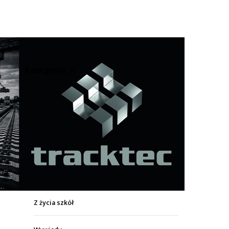
hare
Kategorie
Z życia miasta
Sport
Kultura
Wiadomości z regionu
Z życia szkół