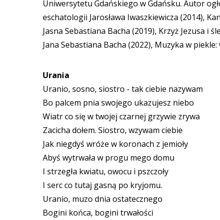
Uniwersytetu Gdańskiego w Gdańsku. Autor ogło
eschatologii Jarosława Iwaszkiewicza (2014), Ka
Jasna Sebastiana Bacha (2019), Krzyż Jezusa i śl
Jana Sebastiana Bacha (2022), Muzyka w piekle: 
Urania
Uranio, sosno, siostro - tak ciebie nazywam
Bo palcem pnia swojego ukazujesz niebo
Wiatr co się w twojej czarnej grzywie zrywa
Zacicha dołem. Siostro, wzywam ciebie
Jak niegdyś wróże w koronach z jemioły
Abyś wytrwała w progu mego domu
I strzegła kwiatu, owocu i pszczoły
I serc co tutaj gasną po kryjomu.
Uranio, muzo dnia ostatecznego
Bogini końca, bogini trwałości