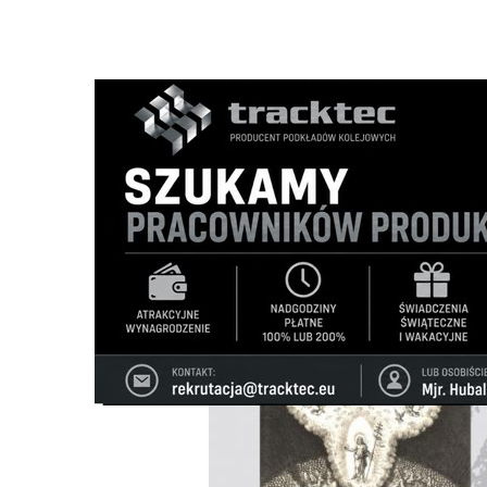
Strona główna
/
Wiadomości
/
Kultura
/
"Muzyka ostatnic
Ścieżka
nawigacyjna
/
KULTURA
05/05/2026
0 Komentarzy
"Muzyka ostatnich wierszy Jarosława 