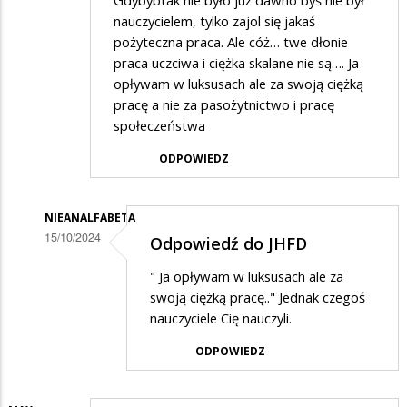
nauczycielem, tylko zajol się jakaś
pożyteczna praca. Ale cóż… twe dłonie
praca uczciwa i ciężka skalane nie są…. Ja
opływam w luksusach ale za swoją ciężką
pracę a nie za pasożytnictwo i pracę
społeczeństwa
ODPOWIEDZ
NIEANALFABETA
15/10/2024
Odpowiedź do JHFD
Dodane
" Ja opływam w luksusach ale za
przez
swoją ciężką pracę.." Jednak czegoś
JHFD
nauczyciele Cię nauczyli.
w
ODPOWIEDZ
odpowiedzi
na