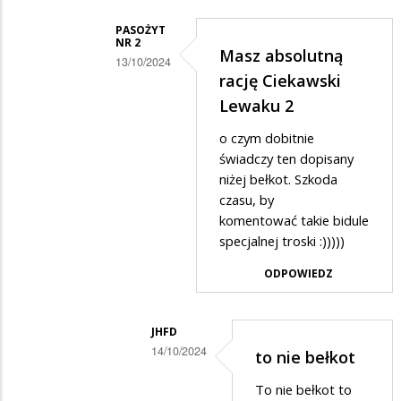
MIŚCIE
PASOŻYT
NR 2
w
Masz absolutną
13/10/2024
odpowiedzi
rację Ciekawski
Dodane
na
Lewaku 2
przez
Dziękujemy
o czym dobitnie
Ciekawski
byłemu
świadczy ten dopisany
lewak
uczniowi/uczennicy!
niżej bełkot. Szkoda
2
czasu, by
w
komentować takie bidule
specjalnej troski :)))))
odpowiedzi
na
ODPOWIEDZ
Ten
gość....
JHFD
14/10/2024
to nie bełkot
Dodane
To nie bełkot to