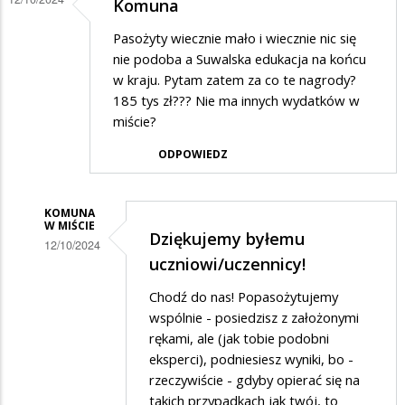
Komuna
Pasożyty wiecznie mało i wiecznie nic się
nie podoba a Suwalska edukacja na końcu
w kraju. Pytam zatem za co te nagrody?
185 tys zł??? Nie ma innych wydatków w
miście?
ODPOWIEDZ
KOMUNA
W MIŚCIE
Dziękujemy byłemu
12/10/2024
uczniowi/uczennicy!
Dodane
Chodź do nas! Popasożytujemy
przez
wspólnie - posiedzisz z założonymi
Jhfd
rękami, ale (jak tobie podobni
w
eksperci), podniesiesz wyniki, bo -
odpowiedzi
rzeczywiście - gdyby opierać się na
takich przypadkach jak twój, to
na