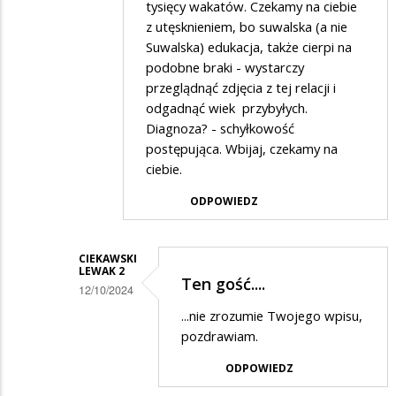
tysięcy wakatów. Czekamy na ciebie
z utęsknieniem, bo suwalska (a nie
Suwalska) edukacja, także cierpi na
podobne braki - wystarczy
przeglądnąć zdjęcia z tej relacji i
odgadnąć wiek przybyłych.
Diagnoza? - schyłkowość
postępująca. Wbijaj, czekamy na
ciebie.
ODPOWIEDZ
CIEKAWSKI
LEWAK 2
Ten gość....
12/10/2024
Dodane
...nie zrozumie Twojego wpisu,
pozdrawiam.
przez
Komuna
ODPOWIEDZ
w