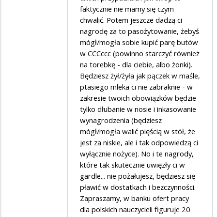
faktycznie nie mamy się czym
Komuna
chwalić. Potem jeszcze dadzą ci
nagrodę za to pasożytowanie, żebyś
mógł/mogła sobie kupić parę butów
w CCCccc (powinno starczyć również
na torebkę - dla ciebie, albo żonki).
Będziesz żył/żyła jak pączek w maśle,
ptasiego mleka ci nie zabraknie - w
zakresie twoich obowiązków będzie
tylko dłubanie w nosie i inkasowanie
wynagrodzenia (będziesz
mógł/mogła walić pięścią w stół, że
jest za niskie, ale i tak odpowiedzą ci
wyłącznie nożyce). No i te nagrody,
które tak skutecznie uwięzły ci w
gardle... nie pożałujesz, będziesz się
pławić w dostatkach i bezczynności.
Zapraszamy, w banku ofert pracy
dla polskich nauczycieli figuruje 20