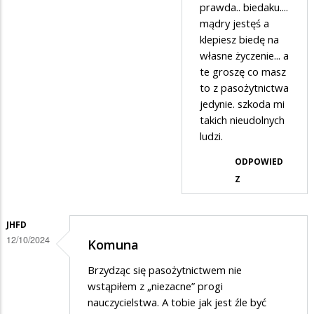
przez
prawda.. biedaku....
Pasożyt
mądry jestęś a
klepiesz biedę na
nr
własne życzenie... a
2
te groszę co masz
w
to z pasożytnictwa
odpowiedzi
jedynie. szkoda mi
takich nieudolnych
na
ludzi.
Masz
ODPOWIED
absolutną
Z
rację
Ciekawski
Lewaku
JHFD
12/10/2024
Komuna
2
Brzydząc się pasożytnictwem nie
wstąpiłem z „niezacne” progi
nauczycielstwa. A tobie jak jest źle być