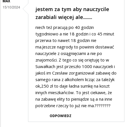
MAX
Do
15/10/2024
jestem za tym aby nauczycile
madralinskich
zarabiali więcej ale........
niech też pracują po 40 godzin
tygodniowo a nie 18 godzin i co 45 minut
przerwa to nawet 18 godzin nie
ma.Jeszcze nagrody to powinni dostawać
nauczyciele z osiągnięciami a nie po
znajomości. Z tego co się oriętuję to w
Suwałkach jest przeszło 1000 nauczycieli i
jakoś im Czesław zorganizował zabawę do
samego rana z alkoholem licząc za tależyk
ok,250 zł to daje ładna sumkę na koszt
innych mieszkańców. To jest ciekawe, że
na zabawę elity to pieniądze są a na inne
potrzebne rzeczy to już nie ma.????????
ODPOWIEDZ