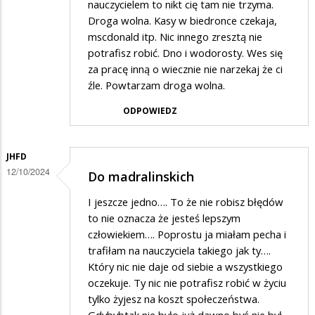
nauczycielem to nikt cię tam nie trzyma.
Droga wolna. Kasy w biedronce czekaja,
mscdonald itp. Nic innego zresztą nie
potrafisz robić. Dno i wodorosty. Wes się
za pracę inną o wiecznie nie narzekaj że ci
źle. Powtarzam droga wolna.
ODPOWIEDZ
JHFD
12/10/2024
Do madralinskich
I jeszcze jedno…. To że nie robisz błędów
to nie oznacza że jesteś lepszym
człowiekiem…. Poprostu ja miałam pecha i
trafiłam na nauczyciela takiego jak ty….
Który nic nie daje od siebie a wszystkiego
oczekuje. Ty nic nie potrafisz robić w życiu
tylko żyjesz na koszt społeczeństwa.
Gdybybtak nie było już dawno byś nie był