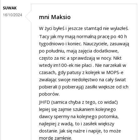
SUWAK
16/10/2024
mni Maksio
W życi byłeś i jeszcze stamtąd nie wylazłeś.
Tacy jak my mają normalną pracę po 40 h
tygodniowo i koniec. Nauczyciele, zasuwają
po południu, mają zajęcia dodatkowe,
często za nic a sprawdzają w nocy. Nikt
wtedy im100-ek nie płaci . Nie narzekali w
czasach, gdy patusy z kolejek w MOPS-e
zwalając swoje niedołęstwo na cały świat
pobierali (i pobierają) zasiłki większe od ich
poborów.
JHFD (samica chyba z tego, co widać)
lepiej się zajmie szukaniem kolejnego
dawcy spermy na kolejnego potomka,
najlepiej z wadą, to i zasiłek większy
dostanie. Jak się nażre i napije, to może
mordę zamknie.