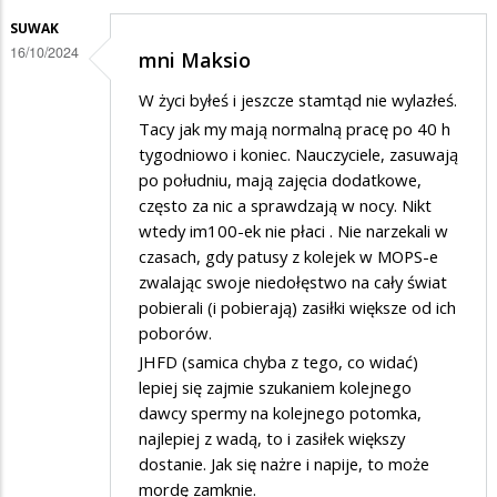
SUWAK
16/10/2024
mni Maksio
W życi byłeś i jeszcze stamtąd nie wylazłeś.
Tacy jak my mają normalną pracę po 40 h
tygodniowo i koniec. Nauczyciele, zasuwają
po południu, mają zajęcia dodatkowe,
często za nic a sprawdzają w nocy. Nikt
wtedy im100-ek nie płaci . Nie narzekali w
czasach, gdy patusy z kolejek w MOPS-e
zwalając swoje niedołęstwo na cały świat
pobierali (i pobierają) zasiłki większe od ich
poborów.
JHFD (samica chyba z tego, co widać)
lepiej się zajmie szukaniem kolejnego
dawcy spermy na kolejnego potomka,
najlepiej z wadą, to i zasiłek większy
dostanie. Jak się nażre i napije, to może
mordę zamknie.