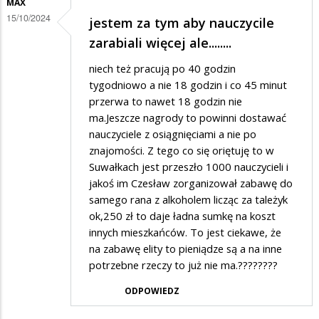
MAX
Do
15/10/2024
jestem za tym aby nauczycile
madralinskich
zarabiali więcej ale........
niech też pracują po 40 godzin
tygodniowo a nie 18 godzin i co 45 minut
przerwa to nawet 18 godzin nie
ma.Jeszcze nagrody to powinni dostawać
nauczyciele z osiągnięciami a nie po
znajomości. Z tego co się oriętuję to w
Suwałkach jest przeszło 1000 nauczycieli i
jakoś im Czesław zorganizował zabawę do
samego rana z alkoholem licząc za tależyk
ok,250 zł to daje ładna sumkę na koszt
innych mieszkańców. To jest ciekawe, że
na zabawę elity to pieniądze są a na inne
potrzebne rzeczy to już nie ma.????????
ODPOWIEDZ