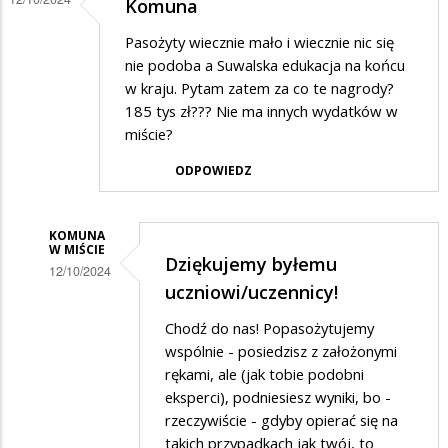
Komuna
Pasożyty wiecznie mało i wiecznie nic się
nie podoba a Suwalska edukacja na końcu
w kraju. Pytam zatem za co te nagrody?
185 tys zł??? Nie ma innych wydatków w
miście?
ODPOWIEDZ
KOMUNA
W MIŚCIE
Dziękujemy byłemu
12/10/2024
uczniowi/uczennicy!
Dodane
Chodź do nas! Popasożytujemy
przez
wspólnie - posiedzisz z założonymi
Jhfd
rękami, ale (jak tobie podobni
w
eksperci), podniesiesz wyniki, bo -
odpowiedzi
rzeczywiście - gdyby opierać się na
takich przypadkach jak twój, to
na