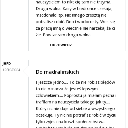
nauczycielem to nikt cię tam nie trzyma.
Droga wolna. Kasy w biedronce czekaja,
mscdonald itp. Nic innego zresztą nie
potrafisz robić. Dno i wodorosty. Wes się
za pracę inną o wiecznie nie narzekaj że ci
źle. Powtarzam droga wolna.
ODPOWIEDZ
JHFD
12/10/2024
Do madralinskich
I jeszcze jedno…. To że nie robisz błędów
to nie oznacza że jesteś lepszym
człowiekiem…. Poprostu ja miałam pecha i
trafiłam na nauczyciela takiego jak ty….
Który nic nie daje od siebie a wszystkiego
oczekuje. Ty nic nie potrafisz robić w życiu
tylko żyjesz na koszt społeczeństwa.
Gdybybtak nie było już dawno byś nie był