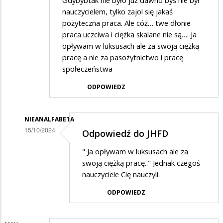
nauczycielem, tylko zajol się jakaś
pożyteczna praca. Ale cóż… twe dłonie
praca uczciwa i ciężka skalane nie są…. Ja
opływam w luksusach ale za swoją ciężką
pracę a nie za pasożytnictwo i pracę
społeczeństwa
ODPOWIEDZ
NIEANALFABETA
15/10/2024
Odpowiedź do JHFD
Dodane
" Ja opływam w luksusach ale za
przez
swoją ciężką pracę.." Jednak czegoś
JHFD
nauczyciele Cię nauczyli.
w
ODPOWIEDZ
odpowiedzi
na