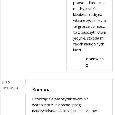
przez
prawda.. biedaku....
Pasożyt
mądry jestęś a
klepiesz biedę na
nr
własne życzenie... a
2
te groszę co masz
w
to z pasożytnictwa
odpowiedzi
jedynie. szkoda mi
takich nieudolnych
na
ludzi.
Masz
ODPOWIED
absolutną
Z
rację
Ciekawski
Lewaku
JHFD
12/10/2024
Komuna
2
Brzydząc się pasożytnictwem nie
wstąpiłem z „niezacne” progi
nauczycielstwa. A tobie jak jest źle być