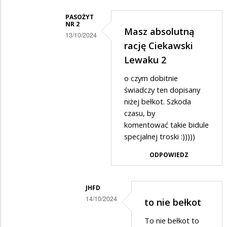
MIŚCIE
PASOŻYT
NR 2
w
Masz absolutną
13/10/2024
odpowiedzi
rację Ciekawski
Dodane
na
Lewaku 2
przez
Dziękujemy
o czym dobitnie
Ciekawski
byłemu
świadczy ten dopisany
lewak
uczniowi/uczennicy!
niżej bełkot. Szkoda
2
czasu, by
w
komentować takie bidule
specjalnej troski :)))))
odpowiedzi
na
ODPOWIEDZ
Ten
gość....
JHFD
14/10/2024
to nie bełkot
Dodane
To nie bełkot to