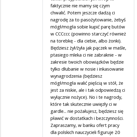
faktycznie nie mamy się czym
Komuna
chwalić. Potem jeszcze dadzą ci
nagrodę za to pasożytowanie, żebyś
mógł/mogła sobie kupić parę butów
w CCCccc (powinno starczyć również
na torebkę - dla ciebie, albo żonki).
Będziesz żył/żyła jak pączek w maśle,
ptasiego mleka ci nie zabraknie - w
zakresie twoich obowiązków będzie
tylko dłubanie w nosie i inkasowanie
wynagrodzenia (będziesz
mógł/mogła walić pięścią w stół, że
jest za niskie, ale i tak odpowiedzą ci
wyłącznie nożyce). No i te nagrody,
które tak skutecznie uwięzły ci w
gardle... nie pożałujesz, będziesz się
pławić w dostatkach i bezczynności.
Zapraszamy, w banku ofert pracy
dla polskich nauczycieli figuruje 20