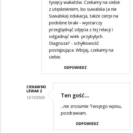
tysięcy wakatów. Czekamy na ciebie
z utęsknieniem, bo suwalska (a nie
Suwalska) edukacja, także cierpi na
podobne braki - wystarczy
przeglądnąć zdjęcia z tej relacji i
odgadnąć wiek przybyłych.
Diagnoza? - schyłkowość
postępująca. Wbijaj, czekamy na
ciebie.
ODPOWIEDZ
CIEKAWSKI
LEWAK 2
Ten gość....
12/10/2024
Dodane
...nie zrozumie Twojego wpisu,
pozdrawiam.
przez
Komuna
ODPOWIEDZ
w