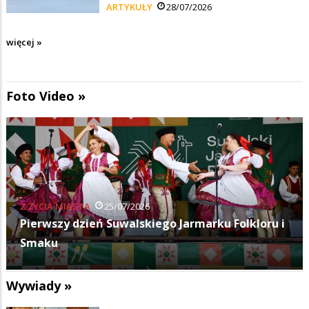
ARTYKUŁY
28/07/2026
więcej »
Foto Video »
KULTURA
11/07/2026
Budka Suflera zagrała na Suwałki Blues Festival
Wywiady »