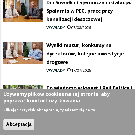
Dni Suwałk i tajemnicza instalacja.
Spalarnia w PEC, prace przy
kanalizacji deszczowej
WYWIADY
07/08/2026
Wyniki matur, konkursy na
dyrektorów, kolejne inwestycje
drogowe
WYWIADY
17/07/2026
Co wiadomo w kwestii Rail Baltica i
Używamy plików cookies na tej stronie, aby
DK8? Zielone inwestycje i koniec
poprawić komfort użytkowania
roku szkolnego
Klikając przycisk Akceptacja, zgadzasz się na to.
WYWIADY
26/06/2026
Akceptacja
Największa inwestycja w historii