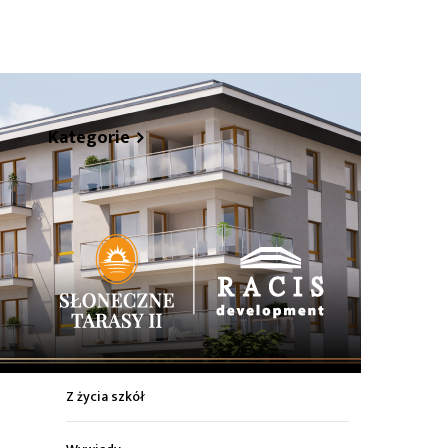
Kategorie
hare
Z życia miasta
Sport
Kultura
Wiadomości z regionu
Z życia szkół