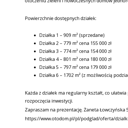
otoczeniu zieleni i nowoczesnych domów jednor
Powierzchnie dostępnych działek:
Działka 1 – 909 m² (sprzedane)
Działka 2 – 779 m² cena 155 000 zł
Działka 3 – 774 m² cena 154 000 zł
Działka 4 – 801 m² cena 180 000 zł
Działka 5 – 797 m² cena 179 000 zł
Działka 6 – 1702 m² (z możliwością podział
Każda z działek ma regularny kształt, co ułatwi
rozpoczęcia inwestycji.
Zapraszam na prezentację. Żaneta Łowczyńska
https://www.otodom.pl/pl/podglad/oferta/dzial