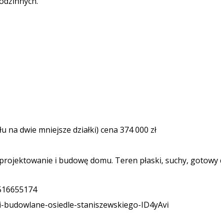
odzinnych.
u na dwie mniejsze działki) cena 374 000 zł
a projektowanie i budowę domu. Teren płaski, suchy, gotowy
 516655174
ki-budowlane-osiedle-staniszewskiego-ID4yAvi