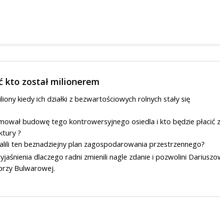
 kto został milionerem
iony kiedy ich działki z bezwartościowych rolnych stały się
mował budowę tego kontrowersyjnego osiedla i kto będzie płacić 
ktury ?
alili ten beznadziejny plan zagospodarowania przestrzennego?
śnienia dlaczego radni zmienili nagle zdanie i pozwolini Dariuszo
rzy Bulwarowej.