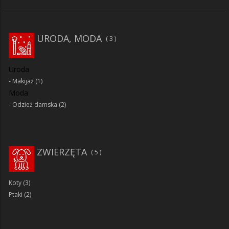
URODA, MODA
3
Uroda
Makijaż
(1)
Moda
Odzież damska
(2)
ZWIERZĘTA
5
Koty
(3)
Ptaki
(2)