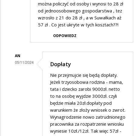
można policzyć od osoby i wynosi to 28 zł
od jednoosobowego gospodarstwa , tez
wzrosło z 21 do 28 zł , a w Suwałkach aż
57 zł . Co jest ukryte w tych kosztach??!
ODPOWIEDZ
AN
05/11/2024
Dopłaty
Dodane
Nie przejmujcie się będą dopłaty.
przez
Jeżeli trzyosobowa rodzina - mama,
Matka
tata i dziecko zarobi 9000zł. netto
to na osobę wyjdzie 3000zł. czyli
w
będzie miała 20zł.dopłaty pod
odpowiedzi
warunkiem że złoży wniosek o zwrot.
na
Wynagrodzenie nowo zatrudnionego
Śmieci
pracownika za rozpatrzenie wniosku
wyniesie 10zł./12zł. Tak więc 57zł -