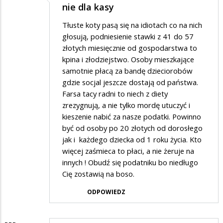
nie dla kasy
Tłuste koty pasą się na idiotach co na nich
głosują, podniesienie stawki z 41 do 57
złotych miesięcznie od gospodarstwa to
kpina i złodziejstwo. Osoby mieszkające
samotnie płacą za bandę dzieciorobów
gdzie socjal jeszcze dostają od państwa.
Farsa tacy radni to niech z diety
zrezygnują, a nie tylko mordę utuczyć i
kieszenie nabić za nasze podatki. Powinno
być od osoby po 20 złotych od dorosłego
jak i każdego dziecka od 1 roku życia. Kto
więcej zaśmieca to płaci, a nie żeruje na
innych ! Obudź się podatniku bo niedługo
Cię zostawią na boso.
ODPOWIEDZ