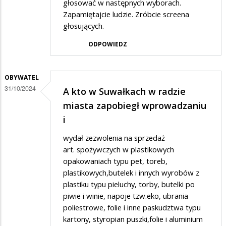
głosować w następnych wyborach.
Zapamiętajcie ludzie. Zróbcie screena
głosujących.
ODPOWIEDZ
OBYWATEL
31/10/2024
A kto w Suwałkach w radzie
miasta zapobiegł wprowadzaniu
i
wydał zezwolenia na sprzedaż
art. spożywczych w plastikowych
opakowaniach typu pet, toreb,
plastikowych,butelek i innych wyrobów z
plastiku typu pieluchy, torby, butelki po
piwie i winie, napoje tzw.eko, ubrania
poliestrowe, folie i inne paskudztwa typu
kartony, styropian puszki,folie i aluminium