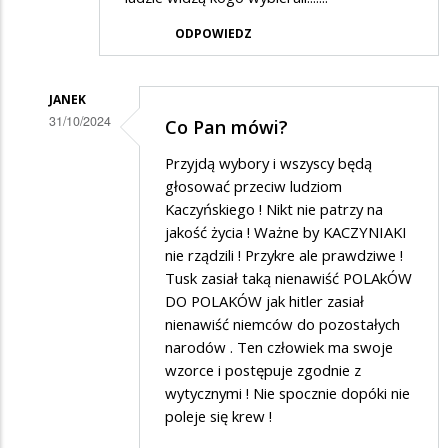
ODPOWIEDZ
JANEK
31/10/2024
Co Pan mówi?
Dodane
Przyjdą wybory i wszyscy będą
przez
głosować przeciw ludziom
max
Kaczyńskiego ! Nikt nie patrzy na
jakość życia ! Ważne by KACZYNIAKI
w
nie rządzili ! Przykre ale prawdziwe !
odpowiedzi
Tusk zasiał taką nienawiść POLAkÓW
na
DO POLAKÓW jak hitler zasiał
to
nienawiść niemców do pozostałych
narodów . Ten człowiek ma swoje
dopiero
wzorce i postępuje zgodnie z
początek
wytycznymi ! Nie spocznie dopóki nie
podwyżek
poleje się krew !
do