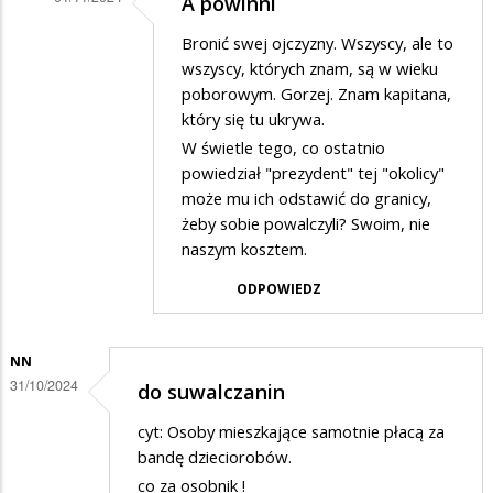
A powinni
Dodane
Bronić swej ojczyzny. Wszyscy, ale to
przez
wszyscy, których znam, są w wieku
Wania
poborowym. Gorzej. Znam kapitana,
który się tu ukrywa.
w
W świetle tego, co ostatnio
odpowiedzi
powiedział "prezydent" tej "okolicy"
na
może mu ich odstawić do granicy,
Apeluje
żeby sobie powalczyli? Swoim, nie
naszym kosztem.
ODPOWIEDZ
NN
31/10/2024
do suwalczanin
cyt: Osoby mieszkające samotnie płacą za
bandę dzieciorobów.
co za osobnik !