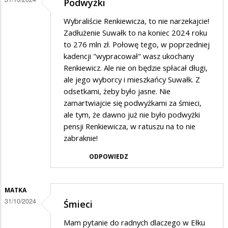
Podwyżki
na
oplaty
Wybraliście Renkiewicza, to nie narzekajcie!
Zadłużenie Suwałk to na koniec 2024 roku
to 276 mln zł. Połowę tego, w poprzedniej
kadencji "wypracował" wasz ukochany
Renkiewicz. Ale nie on będzie spłacał długi,
ale jego wyborcy i mieszkańcy Suwałk. Z
odsetkami, żeby było jasne. Nie
zamartwiajcie się podwyżkami za śmieci,
ale tym, że dawno już nie było podwyżki
pensji Renkiewicza, w ratuszu na to nie
zabraknie!
ODPOWIEDZ
MATKA
31/10/2024
Śmieci
Mam pytanie do radnych dlaczego w Ełku