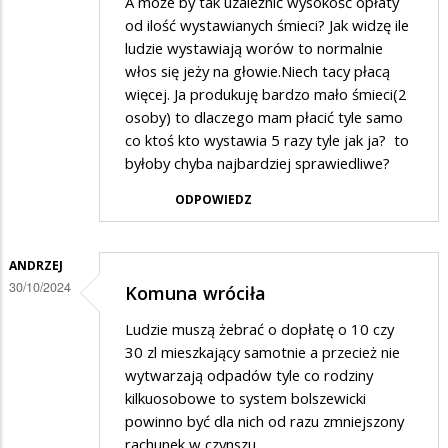
A może by tak uzależnić wysokość opłaty
od ilość wystawianych śmieci? Jak widzę ile
ludzie wystawiają worów to normalnie
włos się jeży na głowie.Niech tacy płacą
więcej. Ja produkuję bardzo mało śmieci(2
osoby) to dlaczego mam płacić tyle samo
co ktoś kto wystawia 5 razy tyle jak ja? to
byłoby chyba najbardziej sprawiedliwe?
ODPOWIEDZ
ANDRZEJ
30/10/2024
Komuna wróciła
Ludzie muszą żebrać o dopłatę o 10 czy
30 zl mieszkający samotnie a przecież nie
wytwarzają odpadów tyle co rodziny
kilkuosobowe to system bolszewicki
powinno być dla nich od razu zmniejszony
rachunek w czynszu