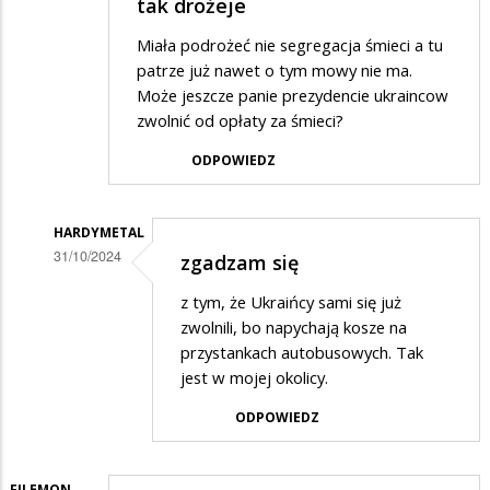
tak drożeje
Miała podrożeć nie segregacja śmieci a tu
patrze już nawet o tym mowy nie ma.
Może jeszcze panie prezydencie ukraincow
zwolnić od opłaty za śmieci?
ODPOWIEDZ
HARDYMETAL
31/10/2024
zgadzam się
Dodane
z tym, że Ukraińcy sami się już
przez
zwolnili, bo napychają kosze na
Barbara
przystankach autobusowych. Tak
jest w mojej okolicy.
w
odpowiedzi
ODPOWIEDZ
na
Segregować
FILEMON