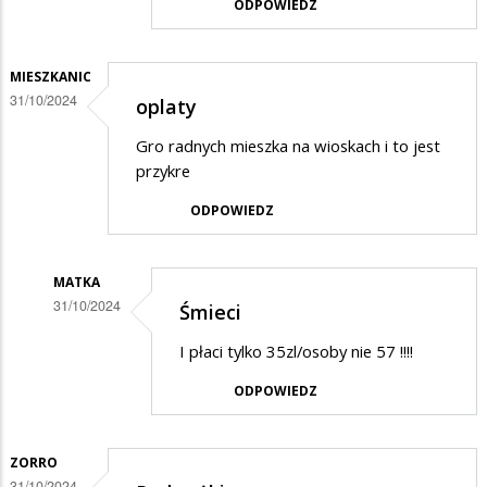
ODPOWIEDZ
końca
roku
MIESZKANIC
daleko......
31/10/2024
oplaty
Gro radnych mieszka na wioskach i to jest
przykre
ODPOWIEDZ
MATKA
31/10/2024
Śmieci
Dodane
I płaci tylko 35zl/osoby nie 57 !!!!
przez
ODPOWIEDZ
mieszkanic
w
odpowiedzi
ZORRO
31/10/2024