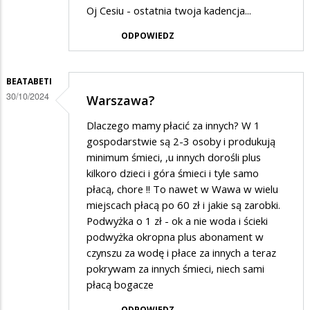
Oj Cesiu - ostatnia twoja kadencja...
ODPOWIEDZ
BEATABETI
30/10/2024
Warszawa?
Dlaczego mamy płacić za innych? W 1
gospodarstwie są 2-3 osoby i produkują
minimum śmieci, ,u innych dorośli plus
kilkoro dzieci i góra śmieci i tyle samo
płacą, chore !! To nawet w Wawa w wielu
miejscach płacą po 60 zł i jakie są zarobki.
Podwyżka o 1 zł - ok a nie woda i ścieki
podwyżka okropna plus abonament w
czynszu za wodę i płace za innych a teraz
pokrywam za innych śmieci, niech sami
płacą bogacze
ODPOWIEDZ