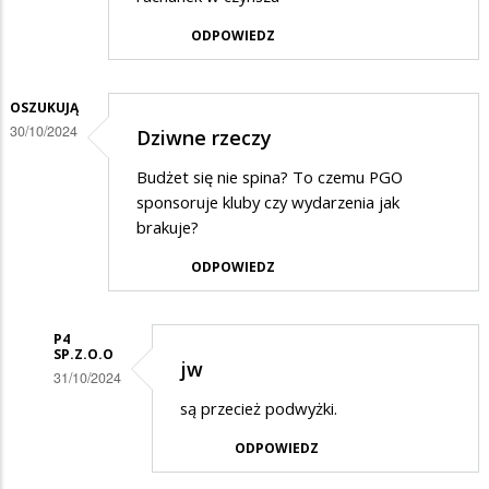
ODPOWIEDZ
OSZUKUJĄ
30/10/2024
Dziwne rzeczy
Budżet się nie spina? To czemu PGO
sponsoruje kluby czy wydarzenia jak
brakuje?
ODPOWIEDZ
P4
SP.Z.O.O
jw
31/10/2024
Dodane
są przecież podwyżki.
przez
ODPOWIEDZ
Oszukują