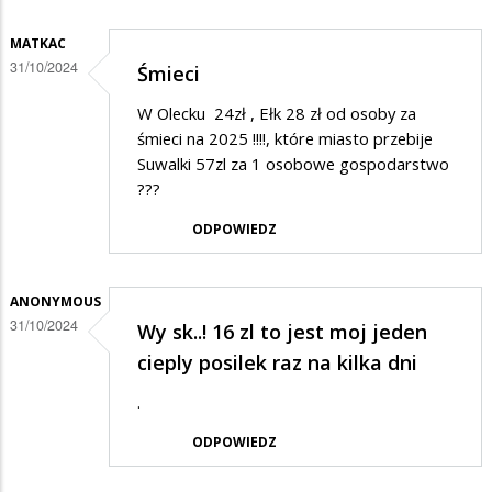
MATKAC
31/10/2024
Śmieci
W Olecku 24zł , Ełk 28 zł od osoby za
śmieci na 2025 !!!!, które miasto przebije
Suwalki 57zl za 1 osobowe gospodarstwo
???
ODPOWIEDZ
ANONYMOUS
31/10/2024
Wy sk..! 16 zl to jest moj jeden
cieply posilek raz na kilka dni
.
ODPOWIEDZ