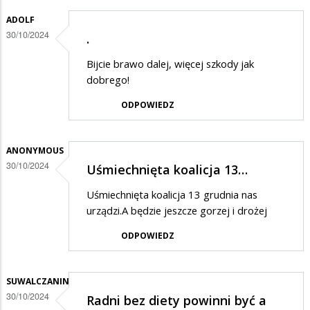
w
ADOLF
odpowiedzi
30/10/2024
.
na
Bijcie brawo dalej, więcej szkody jak
Dziwne
dobrego!
rzeczy
ODPOWIEDZ
ANONYMOUS
30/10/2024
Uśmiechnięta koalicja 13…
Uśmiechnięta koalicja 13 grudnia nas
urządzi.A będzie jeszcze gorzej i drożej
ODPOWIEDZ
SUWALCZANIN
30/10/2024
Radni bez diety powinni być a