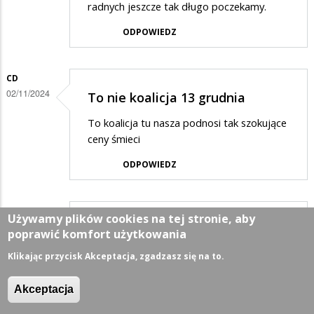
radnych jeszcze tak długo poczekamy.
ODPOWIEDZ
CD
02/11/2024
To nie koalicja 13 grudnia
To koalicja tu nasza podnosi tak szokujące
ceny śmieci
ODPOWIEDZ
MIESZKANIEC
Używamy plików cookies na tej stronie, aby
02/11/2024
Bardzo prosimy Pana…
poprawić komfort użytkowania
Bardzo prosimy Pana Prezydenta o
Klikając przycisk Akceptacja, zgadzasz się na to.
podwyżki opłat i podatków o tyle aby
starczyło na utrzymanie moich kochanych
Akceptacja
Wigierek w II lidze piłkarskiej.