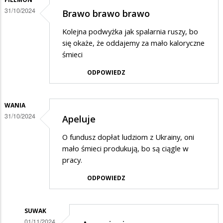
nie
31/10/2024
Brawo brawo brawo
segregować
Kolejna podwyżka jak spalarnia ruszy, bo
i
się okaże, że oddajemy za mało kaloryczne
tak
śmieci
drożeje
ODPOWIEDZ
WANIA
31/10/2024
Apeluje
O fundusz dopłat ludziom z Ukrainy, oni
mało śmieci produkują, bo są ciągle w
pracy.
ODPOWIEDZ
SUWAK
01/11/2024