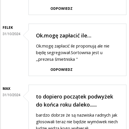
ODPOWIEDZ
FELEK
31/10/2024
Ok.mogę zapłacić ile…
Ok.mogę zapłacić ile proponują ale nie
będę segregował.Sortownia jest u
,,prezesa śmietniska "
ODPOWIEDZ
MAX
31/10/2024
to dopiero początek podwyżek
do końca roku daleko......
bardzo dobrze że są nazwiska radnych jak
głosowali teraz nie będzie wymówek niech
ludzie widzą kogo wybierali.......