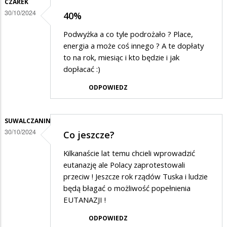
CZAREK
30/10/2024
40%
Podwyżka a co tyle podrożało ? Place,
energia a może coś innego ? A te dopłaty
to na rok, miesiąc i kto będzie i jak
dopłacać :)
ODPOWIEDZ
SUWALCZANIN
30/10/2024
Co jeszcze?
Kilkanaście lat temu chcieli wprowadzić
eutanazję ale Polacy zaprotestowali
przeciw ! Jeszcze rok rządów Tuska i ludzie
będą błagać o możliwość popełnienia
EUTANAZJI !
ODPOWIEDZ