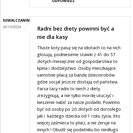
ODPOWIEDZ
SUWALCZANIN
30/10/2024
Radni bez diety powinni być a
nie dla kasy
Tłuste koty pasą się na idiotach co na nich
głosują, podniesienie stawki z 41 do 57
złotych miesięcznie od gospodarstwa to
kpina i złodziejstwo. Osoby mieszkające
samotnie płacą za bandę dzieciorobów
gdzie socjal jeszcze dostają od państwa.
Farsa tacy radni to niech z diety
zrezygnują, a nie tylko mordę utuczyć i
kieszenie nabić za nasze podatki. Powinno
być od osoby po 20 złotych od dorosłego
jak i każdego dziecka od 1 roku życia. Kto
więcej zaśmieca to płaci, a nie żeruje na
innych ! Obudź się podatniku bo niedługo