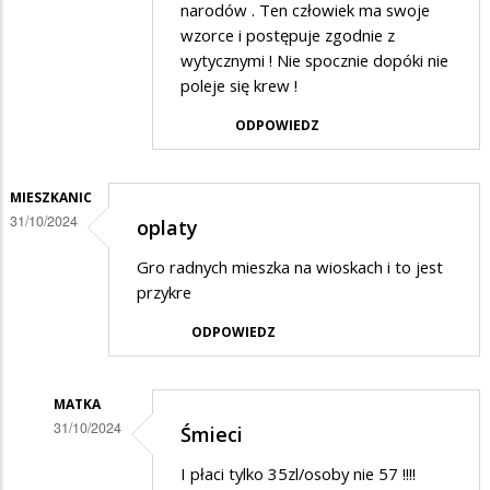
narodów . Ten człowiek ma swoje
dopiero
wzorce i postępuje zgodnie z
początek
wytycznymi ! Nie spocznie dopóki nie
podwyżek
poleje się krew !
do
ODPOWIEDZ
końca
roku
MIESZKANIC
daleko......
31/10/2024
oplaty
Gro radnych mieszka na wioskach i to jest
przykre
ODPOWIEDZ
MATKA
31/10/2024
Śmieci
Dodane
I płaci tylko 35zl/osoby nie 57 !!!!