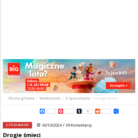
Strona główna
/
Wiadomości
/
Z życia miasta
/
Drogie śmieci
Ścieżka
Facebook
Pinterest
Tumblr
Reddit
Share
0
nawigacyjna
/
Z ŻYCIA MIASTA
30/10/2024
39 Komentarzy
Drogie śmieci