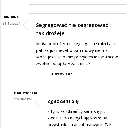
BARBARA
31/10/2024
Segregować nie segregować i
tak drożeje
Miała podrożeć nie segregacja śmieci a tu
patrze już nawet o tym mowy nie ma.
Może jeszcze panie prezydencie ukraincow
zwolnić od opłaty za śmieci?
ODPOWIEDZ
HARDYMETAL
31/10/2024
zgadzam się
Dodane
z tym, że Ukraińcy sami się już
przez
zwolnili, bo napychają kosze na
Barbara
przystankach autobusowych. Tak