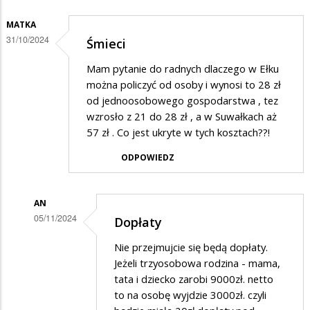
MATKA
31/10/2024
Śmieci
Mam pytanie do radnych dlaczego w Ełku
można policzyć od osoby i wynosi to 28 zł
od jednoosobowego gospodarstwa , tez
wzrosło z 21 do 28 zł , a w Suwałkach aż
57 zł . Co jest ukryte w tych kosztach??!
ODPOWIEDZ
AN
05/11/2024
Dopłaty
Dodane
Nie przejmujcie się będą dopłaty.
przez
Jeżeli trzyosobowa rodzina - mama,
Matka
tata i dziecko zarobi 9000zł. netto
to na osobę wyjdzie 3000zł. czyli
w