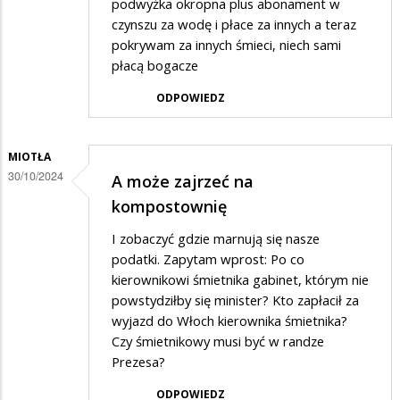
podwyżka okropna plus abonament w
czynszu za wodę i płace za innych a teraz
pokrywam za innych śmieci, niech sami
płacą bogacze
ODPOWIEDZ
MIOTŁA
30/10/2024
A może zajrzeć na
kompostownię
I zobaczyć gdzie marnują się nasze
podatki. Zapytam wprost: Po co
kierownikowi śmietnika gabinet, którym nie
powstydziłby się minister? Kto zapłacił za
wyjazd do Włoch kierownika śmietnika?
Czy śmietnikowy musi być w randze
Prezesa?
ODPOWIEDZ