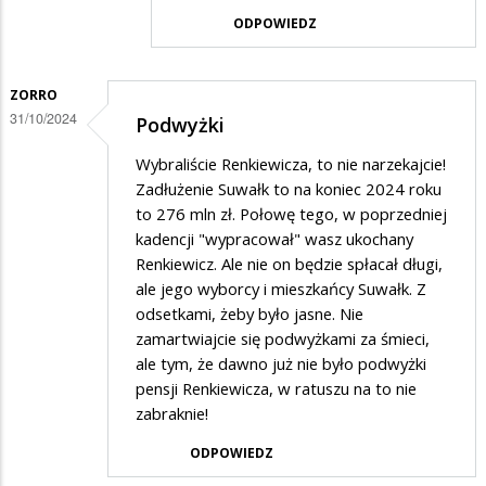
przez
ODPOWIEDZ
mieszkanic
w
odpowiedzi
ZORRO
31/10/2024
Podwyżki
na
oplaty
Wybraliście Renkiewicza, to nie narzekajcie!
Zadłużenie Suwałk to na koniec 2024 roku
to 276 mln zł. Połowę tego, w poprzedniej
kadencji "wypracował" wasz ukochany
Renkiewicz. Ale nie on będzie spłacał długi,
ale jego wyborcy i mieszkańcy Suwałk. Z
odsetkami, żeby było jasne. Nie
zamartwiajcie się podwyżkami za śmieci,
ale tym, że dawno już nie było podwyżki
pensji Renkiewicza, w ratuszu na to nie
zabraknie!
ODPOWIEDZ