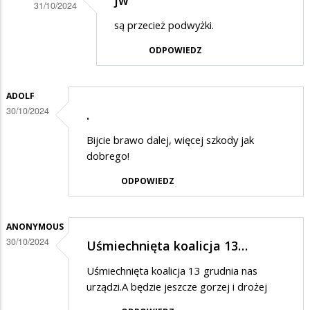
jw
31/10/2024
Dodane
są przecież podwyżki.
przez
ODPOWIEDZ
Oszukują
w
ADOLF
odpowiedzi
30/10/2024
.
na
Bijcie brawo dalej, więcej szkody jak
Dziwne
dobrego!
rzeczy
ODPOWIEDZ
ANONYMOUS
30/10/2024
Uśmiechnięta koalicja 13…
Uśmiechnięta koalicja 13 grudnia nas
urządzi.A będzie jeszcze gorzej i drożej