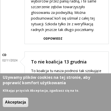
wyborców przez panią radną, i te same
szczerzenie zębów towarzyszyło
głosowaniu za podwyżką. Można
podsumować koń się uśmiał z całej tej
sytuacji. Szkoda tylko że z weryfikacją
radnych jeszcze tak długo poczekamy.
ODPOWIEDZ
CD
02/11/2024
To nie koalicja 13 grudnia
To koalicja tu nasza podnosi tak szokujące
ceny śmieci
Używamy plików cookies na tej stronie, aby
poprawić komfort użytkowania
ODPOWIEDZ
Klikając przycisk Akceptacja, zgadzasz się na to.
MIESZKANIEC
Akceptacja
02/11/2024
Bardzo prosimy Pana…