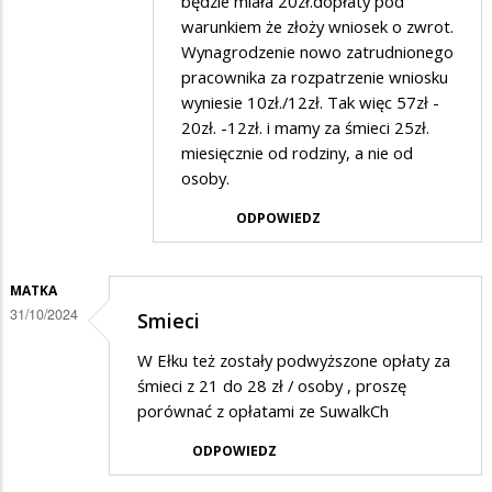
będzie miała 20zł.dopłaty pod
odpowiedzi
warunkiem że złoży wniosek o zwrot.
na
Wynagrodzenie nowo zatrudnionego
Śmieci
pracownika za rozpatrzenie wniosku
wyniesie 10zł./12zł. Tak więc 57zł -
20zł. -12zł. i mamy za śmieci 25zł.
miesięcznie od rodziny, a nie od
osoby.
ODPOWIEDZ
MATKA
31/10/2024
Smieci
W Ełku też zostały podwyższone opłaty za
śmieci z 21 do 28 zł / osoby , proszę
porównać z opłatami ze SuwalkCh
ODPOWIEDZ