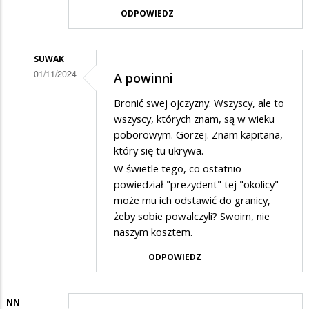
ODPOWIEDZ
SUWAK
01/11/2024
A powinni
Dodane
Bronić swej ojczyzny. Wszyscy, ale to
przez
wszyscy, których znam, są w wieku
Wania
poborowym. Gorzej. Znam kapitana,
który się tu ukrywa.
w
W świetle tego, co ostatnio
odpowiedzi
powiedział "prezydent" tej "okolicy"
na
może mu ich odstawić do granicy,
Apeluje
żeby sobie powalczyli? Swoim, nie
naszym kosztem.
ODPOWIEDZ
NN