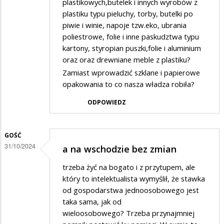
plastikowych,butelek i innych wyrobów z
plastiku typu pieluchy, torby, butelki po
piwie i winie, napoje tzw.eko, ubrania
poliestrowe, folie i inne paskudztwa typu
kartony, styropian puszki,folie i aluminium
oraz oraz drewniane meble z plastiku?
Zamiast wprowadzić szklane i papierowe
opakowania to co nasza władza robiła?
ODPOWIEDZ
GOŚĆ
31/10/2024
a na wschodzie bez zmian
trzeba żyć na bogato i z przytupem, ale
który to intelektualista wymyślił, że stawka
od gospodarstwa jednoosobowego jest
taka sama, jak od
wieloosobowego? Trzeba przynajmniej