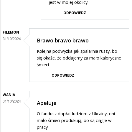
jest w mojej okolicy.
w
odpowiedzi
ODPOWIEDZ
na
Segregować
FILEMON
nie
31/10/2024
Brawo brawo brawo
segregować
Kolejna podwyżka jak spalarnia ruszy, bo
i
się okaże, że oddajemy za mało kaloryczne
tak
śmieci
drożeje
ODPOWIEDZ
WANIA
31/10/2024
Apeluje
O fundusz dopłat ludziom z Ukrainy, oni
mało śmieci produkują, bo są ciągle w
pracy.