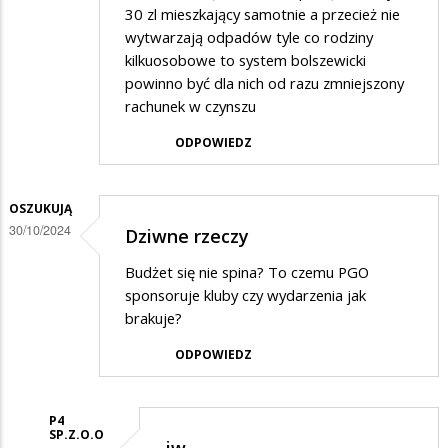
30 zl mieszkający samotnie a przecież nie
wytwarzają odpadów tyle co rodziny
kilkuosobowe to system bolszewicki
powinno być dla nich od razu zmniejszony
rachunek w czynszu
ODPOWIEDZ
OSZUKUJĄ
30/10/2024
Dziwne rzeczy
Budżet się nie spina? To czemu PGO
sponsoruje kluby czy wydarzenia jak
brakuje?
ODPOWIEDZ
P4
SP.Z.O.O