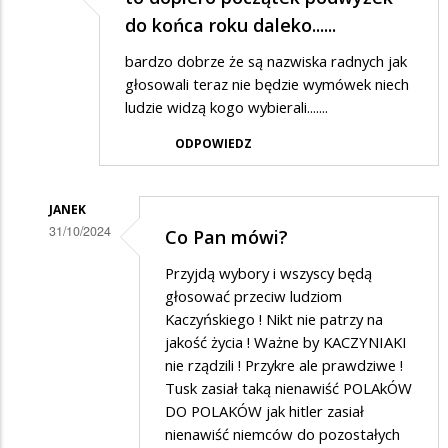
do końca roku daleko......
bardzo dobrze że są nazwiska radnych jak
głosowali teraz nie będzie wymówek niech
ludzie widzą kogo wybierali.......
ODPOWIEDZ
JANEK
31/10/2024
Co Pan mówi?
Dodane
Przyjdą wybory i wszyscy będą
przez
głosować przeciw ludziom
max
Kaczyńskiego ! Nikt nie patrzy na
jakość życia ! Ważne by KACZYNIAKI
w
nie rządzili ! Przykre ale prawdziwe !
odpowiedzi
Tusk zasiał taką nienawiść POLAkÓW
na
DO POLAKÓW jak hitler zasiał
to
nienawiść niemców do pozostałych