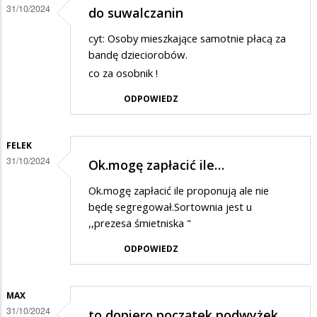
31/10/2024
do suwalczanin
cyt: Osoby mieszkające samotnie płacą za
bandę dzieciorobów.
co za osobnik !
ODPOWIEDZ
FELEK
31/10/2024
Ok.mogę zapłacić ile…
Ok.mogę zapłacić ile proponują ale nie
będę segregował.Sortownia jest u
,,prezesa śmietniska "
ODPOWIEDZ
MAX
31/10/2024
to dopiero początek podwyżek