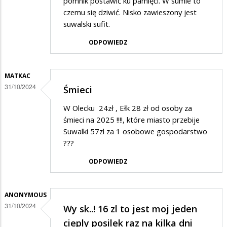
pomnik postawić ku pamięci. W sumie to
czemu się dziwić. Nisko zawieszony jest
suwalski sufit.
ODPOWIEDZ
MATKAC
31/10/2024
Śmieci
W Olecku 24zł , Ełk 28 zł od osoby za
śmieci na 2025 !!!!, które miasto przebije
Suwalki 57zl za 1 osobowe gospodarstwo
???
ODPOWIEDZ
ANONYMOUS
31/10/2024
Wy sk..! 16 zl to jest moj jeden
cieply posilek raz na kilka dni