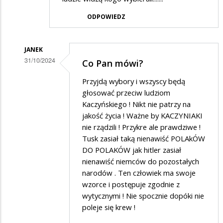
ODPOWIEDZ
JANEK
31/10/2024
Co Pan mówi?
Dodane
Przyjdą wybory i wszyscy będą
przez
głosować przeciw ludziom
max
Kaczyńskiego ! Nikt nie patrzy na
jakość życia ! Ważne by KACZYNIAKI
w
nie rządzili ! Przykre ale prawdziwe !
odpowiedzi
Tusk zasiał taką nienawiść POLAkÓW
na
DO POLAKÓW jak hitler zasiał
to
nienawiść niemców do pozostałych
narodów . Ten człowiek ma swoje
dopiero
wzorce i postępuje zgodnie z
początek
wytycznymi ! Nie spocznie dopóki nie
podwyżek
poleje się krew !
do