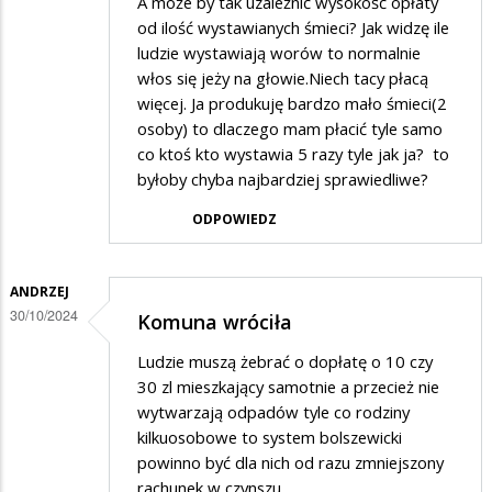
A może by tak uzależnić wysokość opłaty
od ilość wystawianych śmieci? Jak widzę ile
ludzie wystawiają worów to normalnie
włos się jeży na głowie.Niech tacy płacą
więcej. Ja produkuję bardzo mało śmieci(2
osoby) to dlaczego mam płacić tyle samo
co ktoś kto wystawia 5 razy tyle jak ja? to
byłoby chyba najbardziej sprawiedliwe?
ODPOWIEDZ
ANDRZEJ
30/10/2024
Komuna wróciła
Ludzie muszą żebrać o dopłatę o 10 czy
30 zl mieszkający samotnie a przecież nie
wytwarzają odpadów tyle co rodziny
kilkuosobowe to system bolszewicki
powinno być dla nich od razu zmniejszony
rachunek w czynszu