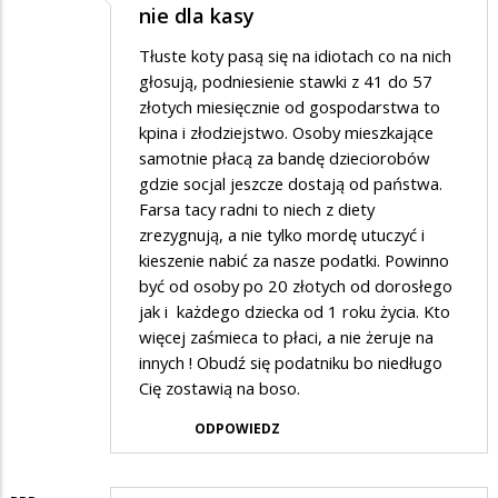
nie dla kasy
Tłuste koty pasą się na idiotach co na nich
głosują, podniesienie stawki z 41 do 57
złotych miesięcznie od gospodarstwa to
kpina i złodziejstwo. Osoby mieszkające
samotnie płacą za bandę dzieciorobów
gdzie socjal jeszcze dostają od państwa.
Farsa tacy radni to niech z diety
zrezygnują, a nie tylko mordę utuczyć i
kieszenie nabić za nasze podatki. Powinno
być od osoby po 20 złotych od dorosłego
jak i każdego dziecka od 1 roku życia. Kto
więcej zaśmieca to płaci, a nie żeruje na
innych ! Obudź się podatniku bo niedługo
Cię zostawią na boso.
ODPOWIEDZ