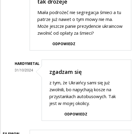
tak drożeje
Miała podrożeć nie segregacja śmieci a tu
patrze już nawet o tym mowy nie ma.
Może jeszcze panie prezydencie ukraincow
zwolnić od opłaty za śmieci?
ODPOWIEDZ
HARDYMETAL
31/10/2024
zgadzam się
Dodane
z tym, że Ukraińcy sami się już
przez
zwolnili, bo napychają kosze na
Barbara
przystankach autobusowych. Tak
jest w mojej okolicy.
w
odpowiedzi
ODPOWIEDZ
na
Segregować
FILEMON