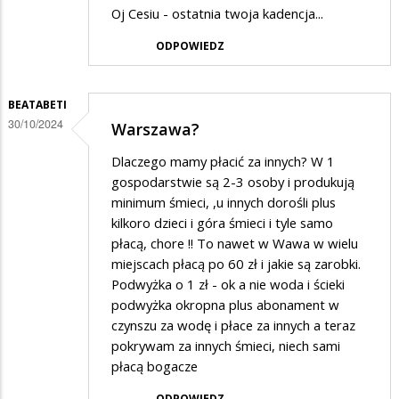
Oj Cesiu - ostatnia twoja kadencja...
ODPOWIEDZ
BEATABETI
30/10/2024
Warszawa?
Dlaczego mamy płacić za innych? W 1
gospodarstwie są 2-3 osoby i produkują
minimum śmieci, ,u innych dorośli plus
kilkoro dzieci i góra śmieci i tyle samo
płacą, chore !! To nawet w Wawa w wielu
miejscach płacą po 60 zł i jakie są zarobki.
Podwyżka o 1 zł - ok a nie woda i ścieki
podwyżka okropna plus abonament w
czynszu za wodę i płace za innych a teraz
pokrywam za innych śmieci, niech sami
płacą bogacze
ODPOWIEDZ