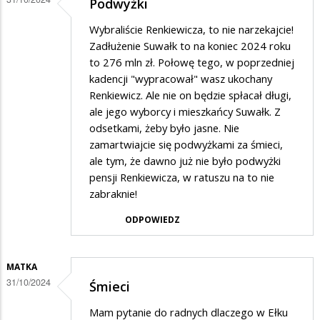
Podwyżki
na
oplaty
Wybraliście Renkiewicza, to nie narzekajcie!
Zadłużenie Suwałk to na koniec 2024 roku
to 276 mln zł. Połowę tego, w poprzedniej
kadencji "wypracował" wasz ukochany
Renkiewicz. Ale nie on będzie spłacał długi,
ale jego wyborcy i mieszkańcy Suwałk. Z
odsetkami, żeby było jasne. Nie
zamartwiajcie się podwyżkami za śmieci,
ale tym, że dawno już nie było podwyżki
pensji Renkiewicza, w ratuszu na to nie
zabraknie!
ODPOWIEDZ
MATKA
31/10/2024
Śmieci
Mam pytanie do radnych dlaczego w Ełku