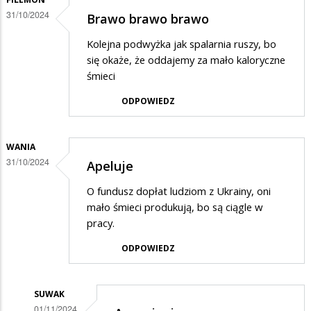
nie
31/10/2024
Brawo brawo brawo
segregować
Kolejna podwyżka jak spalarnia ruszy, bo
i
się okaże, że oddajemy za mało kaloryczne
tak
śmieci
drożeje
ODPOWIEDZ
WANIA
31/10/2024
Apeluje
O fundusz dopłat ludziom z Ukrainy, oni
mało śmieci produkują, bo są ciągle w
pracy.
ODPOWIEDZ
SUWAK
01/11/2024