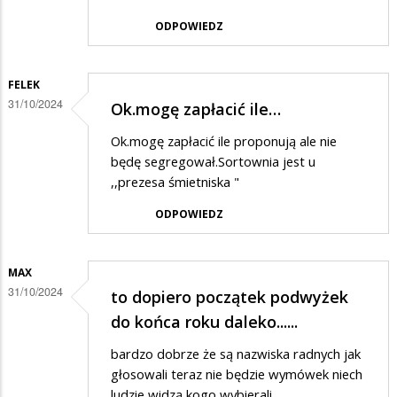
ODPOWIEDZ
FELEK
31/10/2024
Ok.mogę zapłacić ile…
Ok.mogę zapłacić ile proponują ale nie
będę segregował.Sortownia jest u
,,prezesa śmietniska "
ODPOWIEDZ
MAX
31/10/2024
to dopiero początek podwyżek
do końca roku daleko......
bardzo dobrze że są nazwiska radnych jak
głosowali teraz nie będzie wymówek niech
ludzie widzą kogo wybierali.......