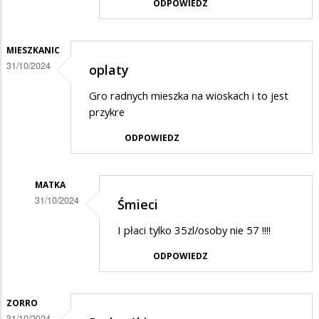
ODPOWIEDZ
końca
roku
MIESZKANIC
daleko......
31/10/2024
oplaty
Gro radnych mieszka na wioskach i to jest
przykre
ODPOWIEDZ
MATKA
31/10/2024
Śmieci
Dodane
I płaci tylko 35zl/osoby nie 57 !!!!
przez
ODPOWIEDZ
mieszkanic
w
odpowiedzi
ZORRO
31/10/2024