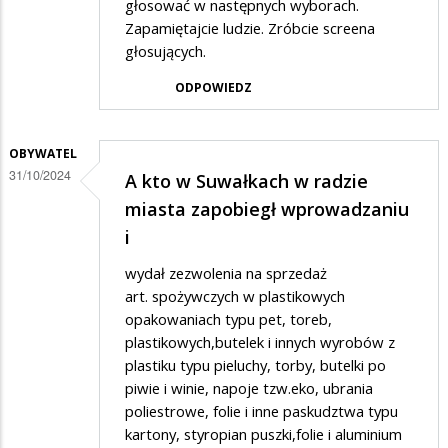
głosować w następnych wyborach.
Zapamiętajcie ludzie. Zróbcie screena
głosujących.
ODPOWIEDZ
OBYWATEL
31/10/2024
A kto w Suwałkach w radzie
miasta zapobiegł wprowadzaniu
i
wydał zezwolenia na sprzedaż
art. spożywczych w plastikowych
opakowaniach typu pet, toreb,
plastikowych,butelek i innych wyrobów z
plastiku typu pieluchy, torby, butelki po
piwie i winie, napoje tzw.eko, ubrania
poliestrowe, folie i inne paskudztwa typu
kartony, styropian puszki,folie i aluminium