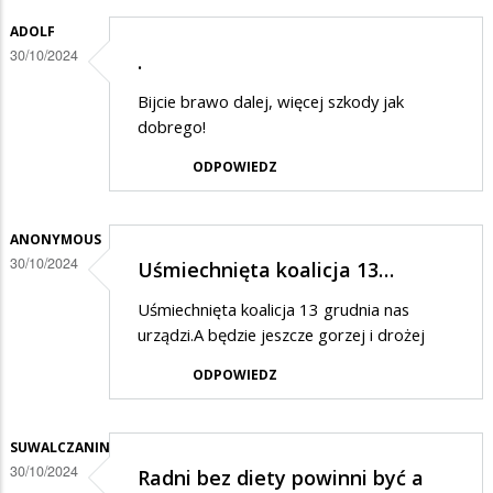
w
ADOLF
odpowiedzi
30/10/2024
.
na
Bijcie brawo dalej, więcej szkody jak
Dziwne
dobrego!
rzeczy
ODPOWIEDZ
ANONYMOUS
30/10/2024
Uśmiechnięta koalicja 13…
Uśmiechnięta koalicja 13 grudnia nas
urządzi.A będzie jeszcze gorzej i drożej
ODPOWIEDZ
SUWALCZANIN
30/10/2024
Radni bez diety powinni być a