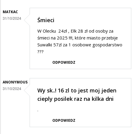
MATKAC
31/10/2024
Śmieci
W Olecku 24zł , Ełk 28 zł od osoby za
śmieci na 2025 !!!!, które miasto przebije
Suwalki 57zl za 1 osobowe gospodarstwo
???
ODPOWIEDZ
ANONYMOUS
31/10/2024
Wy sk..! 16 zl to jest moj jeden
cieply posilek raz na kilka dni
.
ODPOWIEDZ