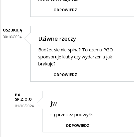
ODPOWIEDZ
OSZUKUJĄ
30/10/2024
Dziwne rzeczy
Budżet się nie spina? To czemu PGO
sponsoruje kluby czy wydarzenia jak
brakuje?
ODPOWIEDZ
P4
SP.Z.O.O
jw
31/10/2024
Dodane
są przecież podwyżki.
przez
ODPOWIEDZ
Oszukują