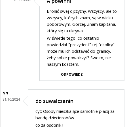
A powinni
Dodane
Bronić swej ojczyzny. Wszyscy, ale to
przez
wszyscy, których znam, są w wieku
Wania
poborowym. Gorzej. Znam kapitana,
który się tu ukrywa.
w
W świetle tego, co ostatnio
odpowiedzi
powiedział "prezydent" tej "okolicy"
na
może mu ich odstawić do granicy,
Apeluje
żeby sobie powalczyli? Swoim, nie
naszym kosztem.
ODPOWIEDZ
NN
31/10/2024
do suwalczanin
cyt: Osoby mieszkające samotnie płacą za
bandę dzieciorobów.
co za osobnik !