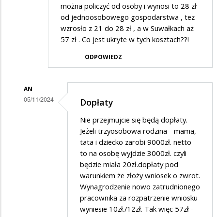
można policzyć od osoby i wynosi to 28 zł
od jednoosobowego gospodarstwa , tez
wzrosło z 21 do 28 zł , a w Suwałkach aż
57 zł . Co jest ukryte w tych kosztach??!
ODPOWIEDZ
AN
05/11/2024
Dopłaty
Dodane
Nie przejmujcie się będą dopłaty.
przez
Jeżeli trzyosobowa rodzina - mama,
Matka
tata i dziecko zarobi 9000zł. netto
to na osobę wyjdzie 3000zł. czyli
w
będzie miała 20zł.dopłaty pod
odpowiedzi
warunkiem że złoży wniosek o zwrot.
na
Wynagrodzenie nowo zatrudnionego
Śmieci
pracownika za rozpatrzenie wniosku
wyniesie 10zł./12zł. Tak więc 57zł -