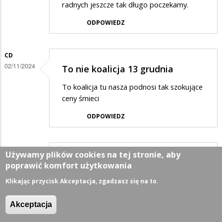
radnych jeszcze tak długo poczekamy.
ODPOWIEDZ
CD
02/11/2024
To nie koalicja 13 grudnia
To koalicja tu nasza podnosi tak szokujące
ceny śmieci
ODPOWIEDZ
MIESZKANIEC
Używamy plików cookies na tej stronie, aby
02/11/2024
Bardzo prosimy Pana…
poprawić komfort użytkowania
Bardzo prosimy Pana Prezydenta o
Klikając przycisk Akceptacja, zgadzasz się na to.
podwyżki opłat i podatków o tyle aby
starczyło na utrzymanie moich kochanych
Akceptacja
Wigierek w II lidze piłkarskiej.