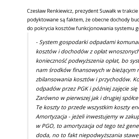
Czesław Renkiewicz, prezydent Suwałk w trakci
podyktowane są faktem, że obecne dochody budż
do pokrycia kosztów funkcjonowania systemu g
- System gospodarki odpadami komunalny
kosztów i dochodów z opłat wnoszonych p
konieczność podwyższenia opłat, bo syst
nam środków finansowych w bieżącym ro
zbilansowania kosztów i przychodów. Ko
odpadów przez PGK i później zajęcie si
Zarówno w pierwszej jak i drugiej spółc
Te koszty to przede wszystkim koszty e
Amortyzacja - jeżeli inwestujemy w zaku
w PGO, to amortyzacja od tego też generu
doda, no to fakt niepodwyższania stawek 