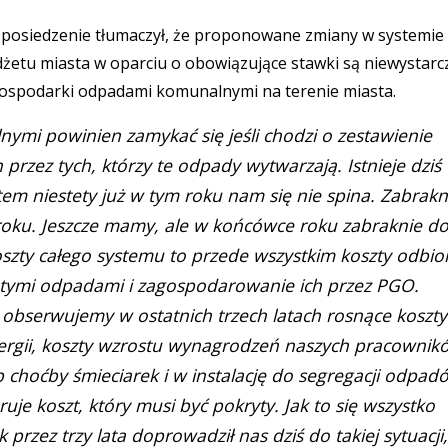
e posiedzenie tłumaczył, że proponowane zmiany w systemie 
etu miasta w oparciu o obowiązujące stawki są niewystarc
ospodarki odpadami komunalnymi na terenie miasta.
mi powinien zamykać się jeśli chodzi o zestawienie
rzez tych, którzy te odpady wytwarzają. Istnieje dziś
em niestety już w tym roku nam się nie spina. Zabrakn
ku. Jeszcze mamy, ale w końcówce roku zabraknie d
szty całego systemu to przede wszystkim koszty odbio
ę tymi odpadami i zagospodarowanie ich przez PGO.
e obserwujemy w ostatnich trzech latach rosnące koszty
nergii, koszty wzrostu wynagrodzeń naszych pracownik
p choćby śmieciarek i w instalację do segregacji odpad
je koszt, który musi być pokryty. Jak to się wszystko
przez trzy lata doprowadził nas dziś do takiej sytuacji,