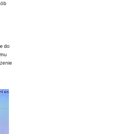
sób
ce do
omu
iżenie