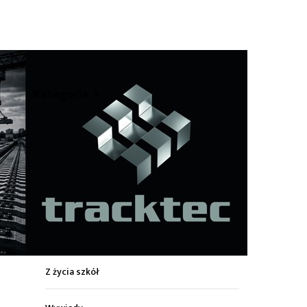
hare
Kategorie
Z życia miasta
Sport
Kultura
Wiadomości z regionu
Z życia szkół