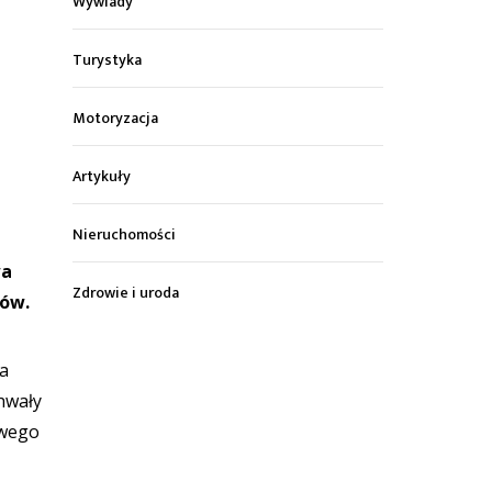
Wywiady
Turystyka
Motoryzacja
Artykuły
Nieruchomości
wa
Zdrowie i uroda
sów.
ia
hwały
owego