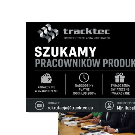
Strona główna
/
Wiadomości
/
Z życia miasta
/
Drogie śmi
Ścieżka
nawigacyjna
/
Z ŻYCIA MIASTA
30/10/2024
39 Komentarzy
Drogie śmieci