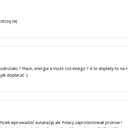
cieszą się
odrożało ? Place, energia a może coś innego ? A te dopłaty to na r
 jak dopłacać :)
 chcieli wprowadzić eutanazję ale Polacy zaprotestowali przeciw !