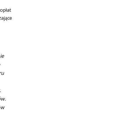
opłat
zające
ie
o
ru
.
ów.
ów