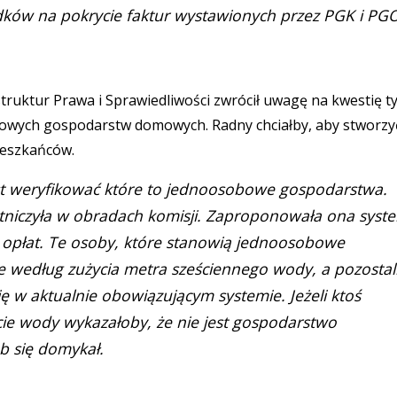
ków na pokrycie faktur wystawionych przez PGK i PGO
truktur Prawa i Sprawiedliwości zwrócił uwagę na kwestię t
owych gospodarstw domowych. Radny chciałby, aby stworzy
ieszkańców.
jest weryfikować które to jednoosobowe gospodarstwa.
tniczyła w obradach komisji. Zaproponowała ona syst
h opłat. Te osoby, które stanowią jednoosobowe
według zużycia metra sześciennego wody, a pozostali
się w aktualnie obowiązującym systemie. Jeżeli ktoś
ycie wody wykazałoby, że nie jest gospodarstwo
b się domykał.