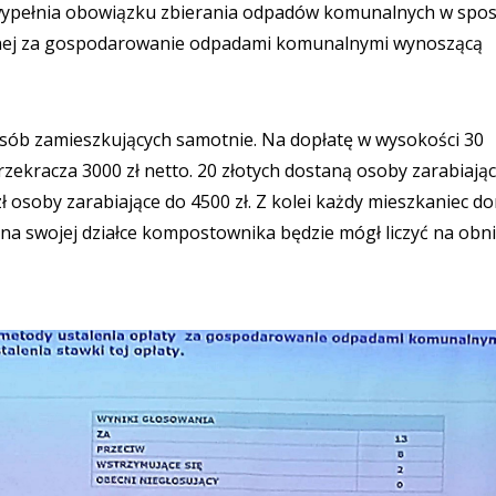
ie wypełnia obowiązku zbierania odpadów komunalnych w spo
onej za gospodarowanie odpadami komunalnymi wynoszącą
osób zamieszkujących samotnie. Na dopłatę w wysokości 30
rzekracza 3000 zł netto. 20 złotych dostaną osoby zarabiają
 zł osoby zarabiające do 4500 zł. Z kolei każdy mieszkaniec d
na swojej działce kompostownika będzie mógł liczyć na obn