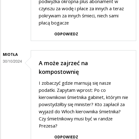
podwyżka okropna plus abonament w
czynszu za wodę i płace za innych a teraz
pokrywam za innych śmieci, niech sami
płacą bogacze
ODPOWIEDZ
MIOTŁA
30/10/2024
A może zajrzeć na
kompostownię
I zobaczyć gdzie marnują się nasze
podatki. Zapytam wprost: Po co
kierownikowi śmietnika gabinet, którym nie
powstydziłby się minister? Kto zapłacił za
wyjazd do Włoch kierownika śmietnika?
Czy śmietnikowy musi być w randze
Prezesa?
ODPOWIEDZ