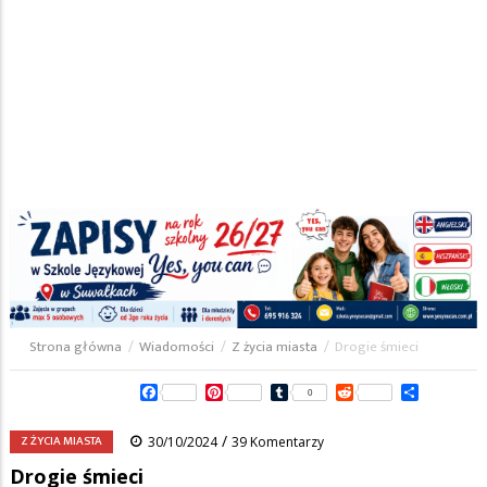
Strona główna
/
Wiadomości
/
Z życia miasta
/
Drogie śmieci
Ścieżka
Facebook
Pinterest
Tumblr
Reddit
Share
0
nawigacyjna
/
Z ŻYCIA MIASTA
30/10/2024
39 Komentarzy
Drogie śmieci