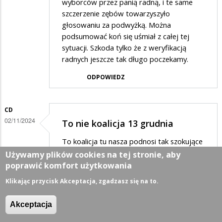
wyborców przez panią radną, i te same
szczerzenie zębów towarzyszyło
głosowaniu za podwyżką. Można
podsumować koń się uśmiał z całej tej
sytuacji. Szkoda tylko że z weryfikacją
radnych jeszcze tak długo poczekamy.
ODPOWIEDZ
CD
02/11/2024
To nie koalicja 13 grudnia
To koalicja tu nasza podnosi tak szokujące
ceny śmieci
Używamy plików cookies na tej stronie, aby
poprawić komfort użytkowania
ODPOWIEDZ
Klikając przycisk Akceptacja, zgadzasz się na to.
MIESZKANIEC
Akceptacja
02/11/2024
Bardzo prosimy Pana…