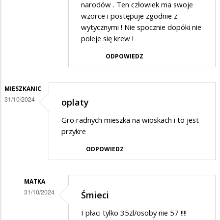
narodów . Ten człowiek ma swoje
dopiero
wzorce i postępuje zgodnie z
początek
wytycznymi ! Nie spocznie dopóki nie
podwyżek
poleje się krew !
do
ODPOWIEDZ
końca
roku
MIESZKANIC
daleko......
31/10/2024
oplaty
Gro radnych mieszka na wioskach i to jest
przykre
ODPOWIEDZ
MATKA
31/10/2024
Śmieci
Dodane
I płaci tylko 35zl/osoby nie 57 !!!!