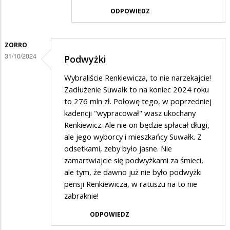
przez
ODPOWIEDZ
mieszkanic
w
odpowiedzi
ZORRO
31/10/2024
Podwyżki
na
oplaty
Wybraliście Renkiewicza, to nie narzekajcie!
Zadłużenie Suwałk to na koniec 2024 roku
to 276 mln zł. Połowę tego, w poprzedniej
kadencji "wypracował" wasz ukochany
Renkiewicz. Ale nie on będzie spłacał długi,
ale jego wyborcy i mieszkańcy Suwałk. Z
odsetkami, żeby było jasne. Nie
zamartwiajcie się podwyżkami za śmieci,
ale tym, że dawno już nie było podwyżki
pensji Renkiewicza, w ratuszu na to nie
zabraknie!
ODPOWIEDZ