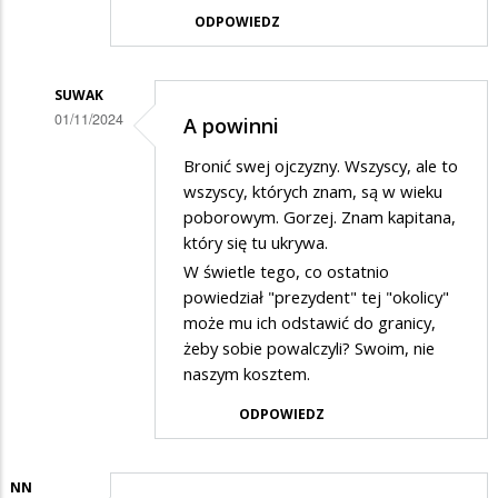
ODPOWIEDZ
SUWAK
01/11/2024
A powinni
Dodane
Bronić swej ojczyzny. Wszyscy, ale to
przez
wszyscy, których znam, są w wieku
Wania
poborowym. Gorzej. Znam kapitana,
który się tu ukrywa.
w
W świetle tego, co ostatnio
odpowiedzi
powiedział "prezydent" tej "okolicy"
na
może mu ich odstawić do granicy,
Apeluje
żeby sobie powalczyli? Swoim, nie
naszym kosztem.
ODPOWIEDZ
NN