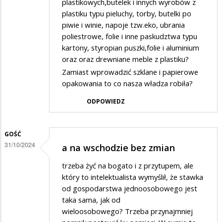
plastikowych,butelek i innych wyrobów z
plastiku typu pieluchy, torby, butelki po
piwie i winie, napoje tzw.eko, ubrania
poliestrowe, folie i inne paskudztwa typu
kartony, styropian puszki,folie i aluminium
oraz oraz drewniane meble z plastiku?
Zamiast wprowadzić szklane i papierowe
opakowania to co nasza władza robiła?
ODPOWIEDZ
GOŚĆ
31/10/2024
a na wschodzie bez zmian
trzeba żyć na bogato i z przytupem, ale
który to intelektualista wymyślił, że stawka
od gospodarstwa jednoosobowego jest
taka sama, jak od
wieloosobowego? Trzeba przynajmniej