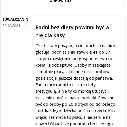
ODPOWIEDZ
SUWALCZANIN
30/10/2024
Radni bez diety powinni być a
nie dla kasy
Tłuste koty pasą się na idiotach co na nich
głosują, podniesienie stawki z 41 do 57
złotych miesięcznie od gospodarstwa to
kpina i złodziejstwo. Osoby mieszkające
samotnie płacą za bandę dzieciorobów
gdzie socjal jeszcze dostają od państwa.
Farsa tacy radni to niech z diety
zrezygnują, a nie tylko mordę utuczyć i
kieszenie nabić za nasze podatki. Powinno
być od osoby po 20 złotych od dorosłego
jak i każdego dziecka od 1 roku życia. Kto
więcej zaśmieca to płaci, a nie żeruje na
innych ! Obudź się podatniku bo niedługo