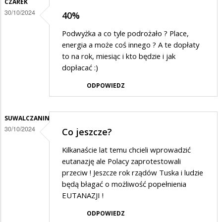
CZAREK
30/10/2024
40%
Podwyżka a co tyle podrożało ? Place,
energia a może coś innego ? A te dopłaty
to na rok, miesiąc i kto będzie i jak
dopłacać :)
ODPOWIEDZ
SUWALCZANIN
30/10/2024
Co jeszcze?
Kilkanaście lat temu chcieli wprowadzić
eutanazję ale Polacy zaprotestowali
przeciw ! Jeszcze rok rządów Tuska i ludzie
będą błagać o możliwość popełnienia
EUTANAZJI !
ODPOWIEDZ