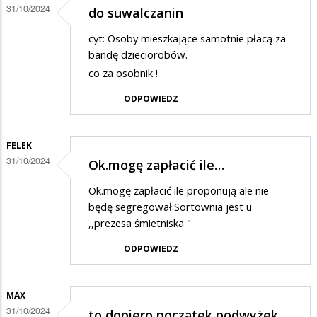
31/10/2024
do suwalczanin
cyt: Osoby mieszkające samotnie płacą za
bandę dzieciorobów.
co za osobnik !
ODPOWIEDZ
FELEK
31/10/2024
Ok.mogę zapłacić ile…
Ok.mogę zapłacić ile proponują ale nie
będę segregował.Sortownia jest u
,,prezesa śmietniska "
ODPOWIEDZ
MAX
31/10/2024
to dopiero początek podwyżek