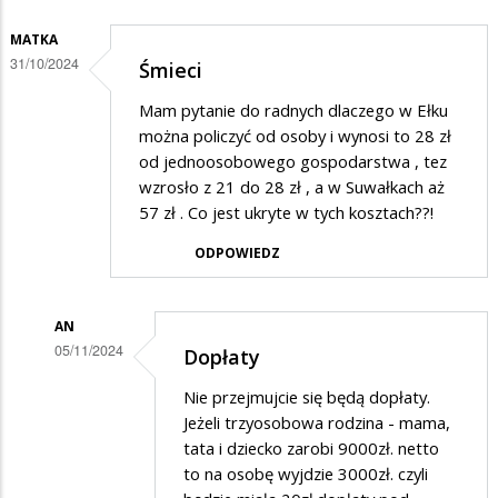
MATKA
31/10/2024
Śmieci
Mam pytanie do radnych dlaczego w Ełku
można policzyć od osoby i wynosi to 28 zł
od jednoosobowego gospodarstwa , tez
wzrosło z 21 do 28 zł , a w Suwałkach aż
57 zł . Co jest ukryte w tych kosztach??!
ODPOWIEDZ
AN
05/11/2024
Dopłaty
Dodane
Nie przejmujcie się będą dopłaty.
przez
Jeżeli trzyosobowa rodzina - mama,
Matka
tata i dziecko zarobi 9000zł. netto
to na osobę wyjdzie 3000zł. czyli
w