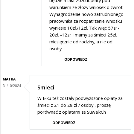
będzie miała 20zł.dopłaty pod
odpowiedzi
warunkiem że złoży wniosek o zwrot.
na
Wynagrodzenie nowo zatrudnionego
Śmieci
pracownika za rozpatrzenie wniosku
wyniesie 10zł./12zł. Tak więc 57zł -
20zł. -12zł. i mamy za śmieci 25zł.
miesięcznie od rodziny, a nie od
osoby.
ODPOWIEDZ
MATKA
31/10/2024
Smieci
W Ełku też zostały podwyższone opłaty za
śmieci z 21 do 28 zł / osoby , proszę
porównać z opłatami ze SuwalkCh
ODPOWIEDZ