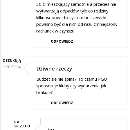
30 zl mieszkający samotnie a przecież nie
wytwarzają odpadów tyle co rodziny
kilkuosobowe to system bolszewicki
powinno być dla nich od razu zmniejszony
rachunek w czynszu
ODPOWIEDZ
OSZUKUJĄ
30/10/2024
Dziwne rzeczy
Budżet się nie spina? To czemu PGO
sponsoruje kluby czy wydarzenia jak
brakuje?
ODPOWIEDZ
P4
SP.Z.O.O