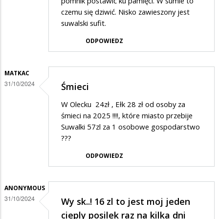
pomnik postawić ku pamięci. W sumie to
czemu się dziwić. Nisko zawieszony jest
suwalski sufit.
ODPOWIEDZ
MATKAC
31/10/2024
Śmieci
W Olecku 24zł , Ełk 28 zł od osoby za
śmieci na 2025 !!!!, które miasto przebije
Suwalki 57zl za 1 osobowe gospodarstwo
???
ODPOWIEDZ
ANONYMOUS
31/10/2024
Wy sk..! 16 zl to jest moj jeden
cieply posilek raz na kilka dni