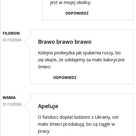
jest w mojej okolicy.
w
odpowiedzi
ODPOWIEDZ
na
Segregować
FILEMON
nie
31/10/2024
Brawo brawo brawo
segregować
Kolejna podwyżka jak spalarnia ruszy, bo
i
się okaże, że oddajemy za mało kaloryczne
tak
śmieci
drożeje
ODPOWIEDZ
WANIA
31/10/2024
Apeluje
O fundusz dopłat ludziom z Ukrainy, oni
mało śmieci produkują, bo są ciągle w
pracy.