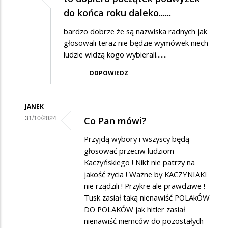
do końca roku daleko......
bardzo dobrze że są nazwiska radnych jak
głosowali teraz nie będzie wymówek niech
ludzie widzą kogo wybierali.......
ODPOWIEDZ
JANEK
31/10/2024
Co Pan mówi?
Dodane
Przyjdą wybory i wszyscy będą
przez
głosować przeciw ludziom
max
Kaczyńskiego ! Nikt nie patrzy na
jakość życia ! Ważne by KACZYNIAKI
w
nie rządzili ! Przykre ale prawdziwe !
odpowiedzi
Tusk zasiał taką nienawiść POLAkÓW
na
DO POLAKÓW jak hitler zasiał
to
nienawiść niemców do pozostałych