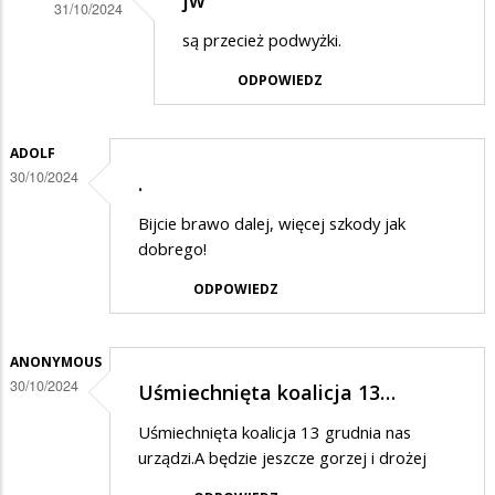
jw
31/10/2024
Dodane
są przecież podwyżki.
przez
ODPOWIEDZ
Oszukują
w
ADOLF
odpowiedzi
30/10/2024
.
na
Bijcie brawo dalej, więcej szkody jak
Dziwne
dobrego!
rzeczy
ODPOWIEDZ
ANONYMOUS
30/10/2024
Uśmiechnięta koalicja 13…
Uśmiechnięta koalicja 13 grudnia nas
urządzi.A będzie jeszcze gorzej i drożej