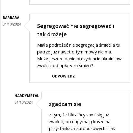
BARBARA
31/10/2024
Segregować nie segregować i
tak drożeje
Miała podrożeć nie segregacja śmieci a tu
patrze już nawet o tym mowy nie ma.
Może jeszcze panie prezydencie ukraincow
zwolnić od opłaty za śmieci?
ODPOWIEDZ
HARDYMETAL
31/10/2024
zgadzam się
Dodane
z tym, że Ukraińcy sami się już
przez
zwolnili, bo napychają kosze na
Barbara
przystankach autobusowych. Tak