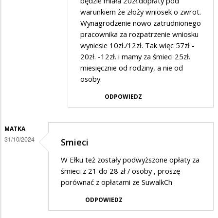
będzie miała 20zł.dopłaty pod
odpowiedzi
warunkiem że złoży wniosek o zwrot.
na
Wynagrodzenie nowo zatrudnionego
Śmieci
pracownika za rozpatrzenie wniosku
wyniesie 10zł./12zł. Tak więc 57zł -
20zł. -12zł. i mamy za śmieci 25zł.
miesięcznie od rodziny, a nie od
osoby.
ODPOWIEDZ
MATKA
31/10/2024
Smieci
W Ełku też zostały podwyższone opłaty za
śmieci z 21 do 28 zł / osoby , proszę
porównać z opłatami ze SuwalkCh
ODPOWIEDZ