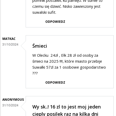
pomnik postawić ku pamięci. W sumie to
czemu się dziwić. Nisko zawieszony jest
suwalski sufit.
ODPOWIEDZ
MATKAC
31/10/2024
Śmieci
W Olecku 24zł , Ełk 28 zł od osoby za
śmieci na 2025 !!!!, które miasto przebije
Suwalki 57zl za 1 osobowe gospodarstwo
???
ODPOWIEDZ
ANONYMOUS
31/10/2024
Wy sk..! 16 zl to jest moj jeden
cieply posilek raz na kilka dni