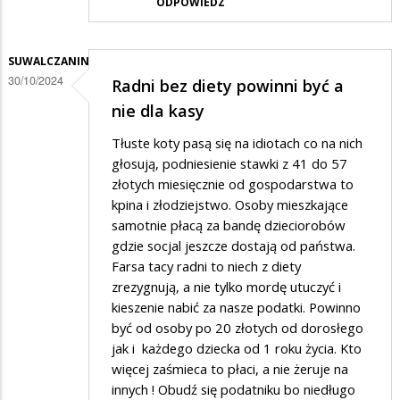
ODPOWIEDZ
SUWALCZANIN
30/10/2024
Radni bez diety powinni być a
nie dla kasy
Tłuste koty pasą się na idiotach co na nich
głosują, podniesienie stawki z 41 do 57
złotych miesięcznie od gospodarstwa to
kpina i złodziejstwo. Osoby mieszkające
samotnie płacą za bandę dzieciorobów
gdzie socjal jeszcze dostają od państwa.
Farsa tacy radni to niech z diety
zrezygnują, a nie tylko mordę utuczyć i
kieszenie nabić za nasze podatki. Powinno
być od osoby po 20 złotych od dorosłego
jak i każdego dziecka od 1 roku życia. Kto
więcej zaśmieca to płaci, a nie żeruje na
innych ! Obudź się podatniku bo niedługo