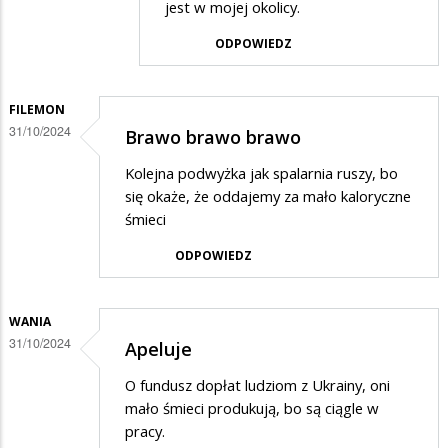
jest w mojej okolicy.
w
odpowiedzi
ODPOWIEDZ
na
Segregować
FILEMON
nie
31/10/2024
Brawo brawo brawo
segregować
Kolejna podwyżka jak spalarnia ruszy, bo
i
się okaże, że oddajemy za mało kaloryczne
tak
śmieci
drożeje
ODPOWIEDZ
WANIA
31/10/2024
Apeluje
O fundusz dopłat ludziom z Ukrainy, oni
mało śmieci produkują, bo są ciągle w
pracy.