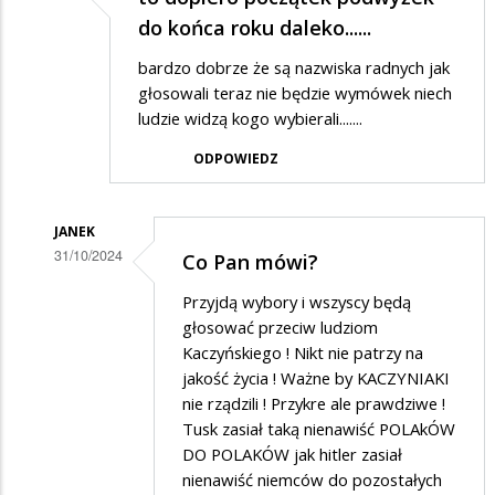
do końca roku daleko......
bardzo dobrze że są nazwiska radnych jak
głosowali teraz nie będzie wymówek niech
ludzie widzą kogo wybierali.......
ODPOWIEDZ
JANEK
31/10/2024
Co Pan mówi?
Dodane
Przyjdą wybory i wszyscy będą
przez
głosować przeciw ludziom
max
Kaczyńskiego ! Nikt nie patrzy na
jakość życia ! Ważne by KACZYNIAKI
w
nie rządzili ! Przykre ale prawdziwe !
odpowiedzi
Tusk zasiał taką nienawiść POLAkÓW
na
DO POLAKÓW jak hitler zasiał
to
nienawiść niemców do pozostałych