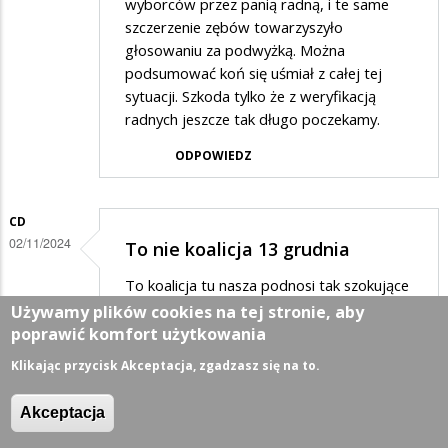
wyborców przez panią radną, i te same
szczerzenie zębów towarzyszyło
głosowaniu za podwyżką. Można
podsumować koń się uśmiał z całej tej
sytuacji. Szkoda tylko że z weryfikacją
radnych jeszcze tak długo poczekamy.
ODPOWIEDZ
CD
02/11/2024
To nie koalicja 13 grudnia
To koalicja tu nasza podnosi tak szokujące
ceny śmieci
Używamy plików cookies na tej stronie, aby
poprawić komfort użytkowania
ODPOWIEDZ
Klikając przycisk Akceptacja, zgadzasz się na to.
MIESZKANIEC
Akceptacja
02/11/2024
Bardzo prosimy Pana…