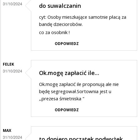
31/10/2024
do suwalczanin
cyt: Osoby mieszkające samotnie płacą za
bandę dzieciorobów.
co za osobnik !
ODPOWIEDZ
FELEK
31/10/2024
Ok.mogę zapłacić ile…
Ok.mogę zapłacić ile proponują ale nie
będę segregował.Sortownia jest u
,,prezesa śmietniska "
ODPOWIEDZ
MAX
31/10/2024
to dopiero początek podwyżek