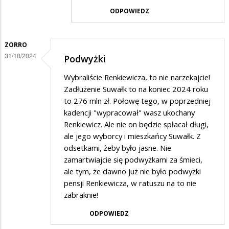
przez
ODPOWIEDZ
mieszkanic
w
odpowiedzi
ZORRO
31/10/2024
Podwyżki
na
oplaty
Wybraliście Renkiewicza, to nie narzekajcie!
Zadłużenie Suwałk to na koniec 2024 roku
to 276 mln zł. Połowę tego, w poprzedniej
kadencji "wypracował" wasz ukochany
Renkiewicz. Ale nie on będzie spłacał długi,
ale jego wyborcy i mieszkańcy Suwałk. Z
odsetkami, żeby było jasne. Nie
zamartwiajcie się podwyżkami za śmieci,
ale tym, że dawno już nie było podwyżki
pensji Renkiewicza, w ratuszu na to nie
zabraknie!
ODPOWIEDZ