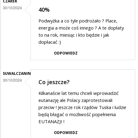
CZAREK
30/10/2024
40%
Podwyżka a co tyle podrożało ? Place,
energia a może coś innego ? A te dopłaty
to na rok, miesiąc i kto będzie i jak
dopłacać :)
ODPOWIEDZ
SUWALCZANIN
30/10/2024
Co jeszcze?
Kilkanaście lat temu chcieli wprowadzić
eutanazję ale Polacy zaprotestowali
przeciw ! Jeszcze rok rządów Tuska i ludzie
będą błagać o możliwość popełnienia
EUTANAZJI !
ODPOWIEDZ