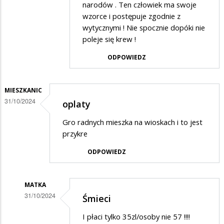
narodów . Ten człowiek ma swoje
dopiero
wzorce i postępuje zgodnie z
początek
wytycznymi ! Nie spocznie dopóki nie
podwyżek
poleje się krew !
do
ODPOWIEDZ
końca
roku
MIESZKANIC
daleko......
31/10/2024
oplaty
Gro radnych mieszka na wioskach i to jest
przykre
ODPOWIEDZ
MATKA
31/10/2024
Śmieci
Dodane
I płaci tylko 35zl/osoby nie 57 !!!!