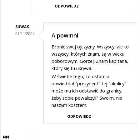
ODPOWIEDZ
SUWAK
01/11/2024
A powinni
Dodane
Bronić swej ojczyzny. Wszyscy, ale to
przez
wszyscy, których znam, są w wieku
Wania
poborowym. Gorzej. Znam kapitana,
który się tu ukrywa.
w
W świetle tego, co ostatnio
odpowiedzi
powiedział "prezydent" tej "okolicy"
na
może mu ich odstawić do granicy,
Apeluje
żeby sobie powalczyli? Swoim, nie
naszym kosztem.
ODPOWIEDZ
NN