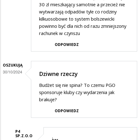
30 zl mieszkający samotnie a przecież nie
wytwarzają odpadów tyle co rodziny
kilkuosobowe to system bolszewicki
powinno być dla nich od razu zmniejszony
rachunek w czynszu
ODPOWIEDZ
OSZUKUJĄ
30/10/2024
Dziwne rzeczy
Budżet się nie spina? To czemu PGO
sponsoruje kluby czy wydarzenia jak
brakuje?
ODPOWIEDZ
P4
SP.Z.O.O