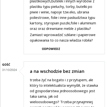
plastikowych,butelek i innych wyrobów z
plastiku typu pieluchy, torby, butelki po
piwie i winie, napoje tzw.eko, ubrania
poliestrowe, folie i inne paskudztwa typu
kartony, styropian puszki,folie i aluminium
oraz oraz drewniane meble z plastiku?
Zamiast wprowadzić szklane i papierowe
opakowania to co nasza władza robiła?
ODPOWIEDZ
GOŚĆ
31/10/2024
a na wschodzie bez zmian
trzeba żyć na bogato i z przytupem, ale
który to intelektualista wymyślił, że stawka
od gospodarstwa jednoosobowego jest
taka sama, jak od
wieloosobowego? Trzeba przynajmniej