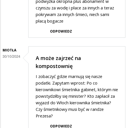
podwyżka okropna plus abonament w
czynszu za wodę i płace za innych a teraz
pokrywam za innych śmieci, niech sami
płacą bogacze
ODPOWIEDZ
MIOTŁA
30/10/2024
A może zajrzeć na
kompostownię
I zobaczyć gdzie marnują się nasze
podatki. Zapytam wprost: Po co
kierownikowi śmietnika gabinet, którym nie
powstydziłby się minister? Kto zapłacił za
wyjazd do Włoch kierownika śmietnika?
Czy śmietnikowy musi być w randze
Prezesa?
ODPOWIEDZ