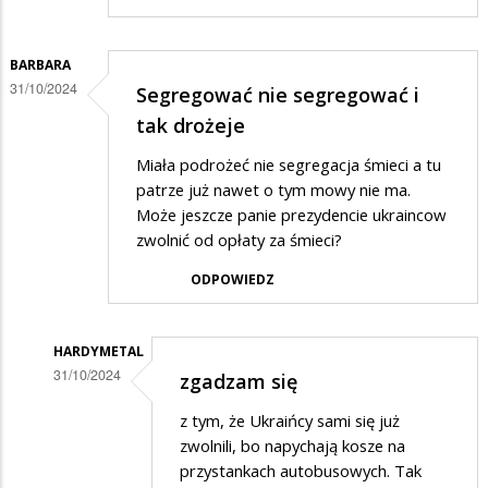
BARBARA
31/10/2024
Segregować nie segregować i
tak drożeje
Miała podrożeć nie segregacja śmieci a tu
patrze już nawet o tym mowy nie ma.
Może jeszcze panie prezydencie ukraincow
zwolnić od opłaty za śmieci?
ODPOWIEDZ
HARDYMETAL
31/10/2024
zgadzam się
Dodane
z tym, że Ukraińcy sami się już
przez
zwolnili, bo napychają kosze na
Barbara
przystankach autobusowych. Tak