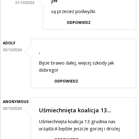
jw
31/10/2024
Dodane
są przecież podwyżki.
przez
ODPOWIEDZ
Oszukują
w
ADOLF
odpowiedzi
30/10/2024
.
na
Bijcie brawo dalej, więcej szkody jak
Dziwne
dobrego!
rzeczy
ODPOWIEDZ
ANONYMOUS
30/10/2024
Uśmiechnięta koalicja 13…
Uśmiechnięta koalicja 13 grudnia nas
urządzi.A będzie jeszcze gorzej i drożej