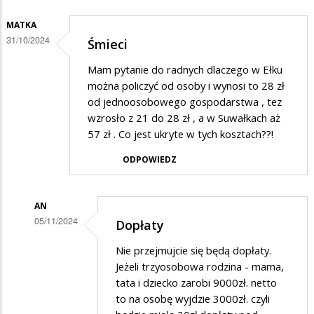
MATKA
31/10/2024
Śmieci
Mam pytanie do radnych dlaczego w Ełku
można policzyć od osoby i wynosi to 28 zł
od jednoosobowego gospodarstwa , tez
wzrosło z 21 do 28 zł , a w Suwałkach aż
57 zł . Co jest ukryte w tych kosztach??!
ODPOWIEDZ
AN
05/11/2024
Dopłaty
Dodane
Nie przejmujcie się będą dopłaty.
przez
Jeżeli trzyosobowa rodzina - mama,
Matka
tata i dziecko zarobi 9000zł. netto
to na osobę wyjdzie 3000zł. czyli
w