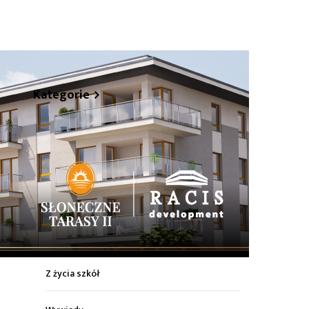
hare
Kategorie
Z życia miasta
Sport
Kultura
Wiadomości z regionu
Z życia szkół