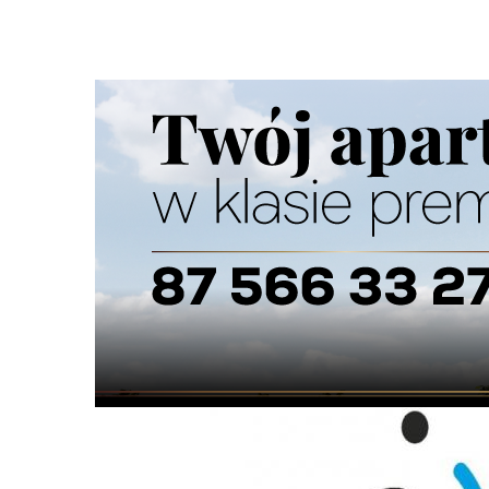
Strona główna
/
Wiadomości
/
Z życia miasta
/
Nowe logo 
Ścieżka
nawigacyjna
/
Z ŻYCIA MIASTA
22/02/2024
32 Komentarzy
Nowe logo nie przetrwało nawet doby