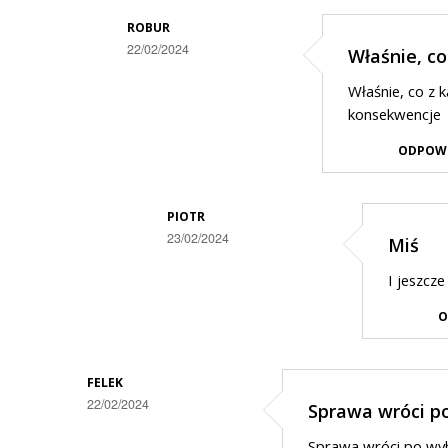
ROBUR
22/02/2024
Właśnie, co
Dodane
Właśnie, co z 
przez
konsekwencje
Kubus
ODPOW
w
odpowiedzi
PIOTR
na
23/02/2024
Miś
Nie
Dodane
radni
I jeszcz
przez
wybrali
O
Robur
te
w
logo
odpowiedzi
FELEK
tylko
22/02/2024
Sprawa wróci p
na
konkretne
Właśnie,
Sprawa wróci po wyb