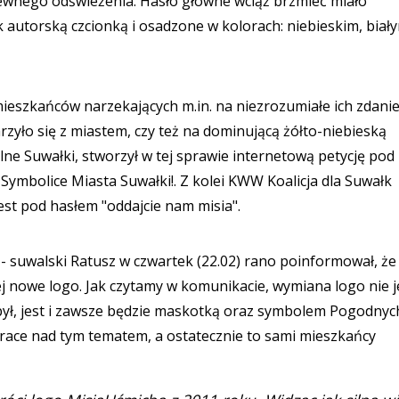
wnego odświeżenia. Hasło główne wciąż brzmieć miało
torską czcionką i osadzone w kolorach: niebieskim, biały
ieszkańców narzekających m.in. na niezrozumiałe ich zdani
rzyło się z miastem, czy też na dominującą żółto-niebieską
e Suwałki, stworzył w tej sprawie internetową petycję pod
Symbolice Miasta Suwałki!. Z kolei KWW Koalicja dla Suwałk
st pod hasłem "oddajcie nam misia".
 - suwalski Ratusz w czwartek (22.02) rano poinformował, że
 nowe logo. Jak czytamy w komunikacie, wymiana logo nie j
ł, jest i zawsze będzie maskotką oraz symbolem Pogodnyc
race nad tym tematem, a ostatecznie to sami mieszkańcy