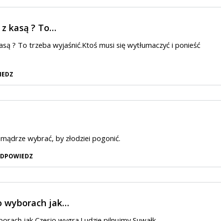
 z kasą ? To…
kasą ? To trzeba wyjaśnić.Ktoś musi się wytłumaczyć i ponieść
IEDZ
e mądrze wybrać, by złodziei pogonić.
DPOWIEDZ
o wyborach jak…
orach jak Czesio wygra.Ludzie pilnujmy Suwałk