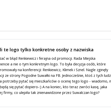
li te logo tylko konkretne osoby z nazwiska
ć w błąd Renkiewicz i ferajna od promocji. Rada Miejska
ncie a nie o tym konkretnym logo. To była decyzja osób, które
romowały na konferencji: Renkiewicz, Klimek i Sznel. Nagle zginęły
ncji ze strony Pogodne Suwałki na FB. Jednocześnie, ktoś z tych ludz
a potrzeby pytać się mieszkańców o ocenę tego logo - wiadomo, 
będą się pytać dopiero-:) A na koniec, kto teraz zwróci kasę, jaka
tej firmy, co ulepiła tak znienawidzone przez Suwalczan logo?