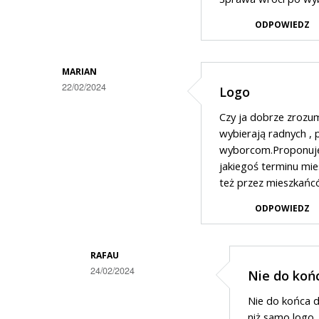
osoby
co
z
ODPOWIEDZ
z
nazwiska
kasą
MARIAN
?
22/02/2024
Logo
To…
Czy ja dobrze zrozum
wybierają radnych , 
wyborcom.Proponuję 
jakiegoś terminu mie
też przez mieszkańców b
ODPOWIEDZ
RAFAU
24/02/2024
Nie do koń
Dodane
Nie do końca do
przez
niż samo logo.