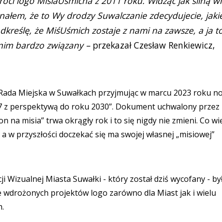
óci logo MisiaUśmicha z 2011 roku. Widząc jak silną w
nałem, że to Wy drodzy Suwalczanie zdecydujecie, jaki
dkreślę, że MiśUśmich zostaje z nami na zawsze, a ja t
nim bardzo związany –
przekazał Czesław Renkiewicz,
ła Rada Miejska w Suwałkach przyjmując w marcu 2023 roku n
27 z perspektywą do roku 2030”. Dokument uchwalony przez
na misia” trwa okrągły rok i to się nigdy nie zmieni. Co wi
 a w przyszłości doczekać się ma swojej własnej „misiowej”
 Wizualnej Miasta Suwałki - który został dziś wycofany - by
e wdrożonych projektów logo zarówno dla Miast jak i wielu
h.