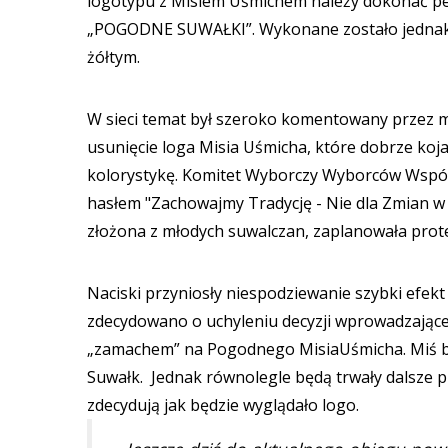
logotypu z Misiem Uśmichem należy dokonać pe
„POGODNE SUWAŁKI”. Wykonane zostało jednak au
żółtym.
W sieci temat był szeroko komentowany przez m
usunięcie loga Misia Uśmicha, które dobrze koja
kolorystykę. Komitet Wyborczy Wyborców Wspóln
hasłem "Zachowajmy Tradycję - Nie dla Zmian w 
złożona z młodych suwalczan, zaplanowała prote
Naciski przyniosły niespodziewanie szybki efekt
zdecydowano o uchyleniu decyzji wprowadzającej
„zamachem” na Pogodnego MisiaUśmicha. Miś by
Suwałk. Jednak równolegle będą trwały dalsze p
zdecydują jak będzie wyglądało logo.