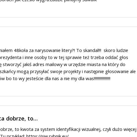
iałem 48koła za narysowanie litery?! To skandal!!! skoro ludzie
prezydenta i inne osoby to w tej sprawie też trzeba oddać głos
stworzyć jakiś adres mailowy w urzędzie miasta na który do
szkańcy mogą przysyłać swoje projekty i następnie głosowanie ale
o to wy jesteście dla nas a nie my dla was!!!!!!!!!!!!!!!!!!
ca dobrze, to…
brze, to kwota za system identyfikacji wizualnej, czyli dużo więcej
 Tu przykład:
https://siw.rybnik.eu/