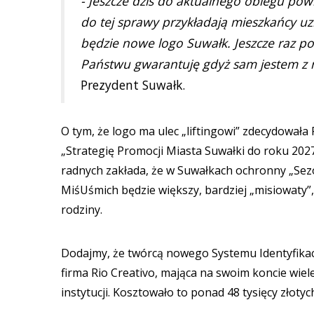
- Jeszcze dziś do aktualnego obiegu powr
do tej sprawy przykładają mieszkańcy uz
będzie nowe logo Suwałk. Jeszcze raz po
Państwu gwarantuję gdyż sam jestem z 
Prezydent Suwałk.
O tym, że logo ma ulec „liftingowi” zdecydowa
„Strategię Promocji Miasta Suwałki do roku 20
radnych zakłada, że w Suwałkach ochronny „Sezon 
MiśUśmich będzie większy, bardziej „misiowaty”,
rodziny.
Dodajmy, że twórcą nowego Systemu Identyfikacji
firma Rio Creativo, mająca na swoim koncie wiel
instytucji. Kosztowało to ponad 48 tysięcy złotyc