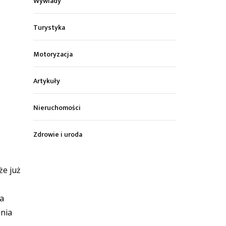
Wywiady
Turystyka
Motoryzacja
Artykuły
Nieruchomości
Zdrowie i uroda
że już
na
ania