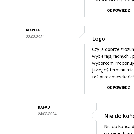
osoby
co
z
ODPOWIEDZ
z
nazwiska
kasą
MARIAN
?
22/02/2024
Logo
To…
Czy ja dobrze zrozum
wybierają radnych , 
wyborcom.Proponuję 
jakiegoś terminu mie
też przez mieszkańców b
ODPOWIEDZ
RAFAU
24/02/2024
Nie do koń
Dodane
Nie do końca do
przez
niż samo logo.