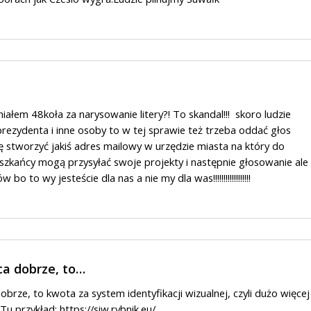
iałem 48koła za narysowanie litery?! To skandal!!! skoro ludzie
prezydenta i inne osoby to w tej sprawie też trzeba oddać głos
stworzyć jakiś adres mailowy w urzędzie miasta na który do
szkańcy mogą przysyłać swoje projekty i następnie głosowanie ale
o to wy jesteście dla nas a nie my dla was!!!!!!!!!!!!!!!!!!
ca dobrze, to…
brze, to kwota za system identyfikacji wizualnej, czyli dużo więcej
 Tu przykład:
https://siw.rybnik.eu/