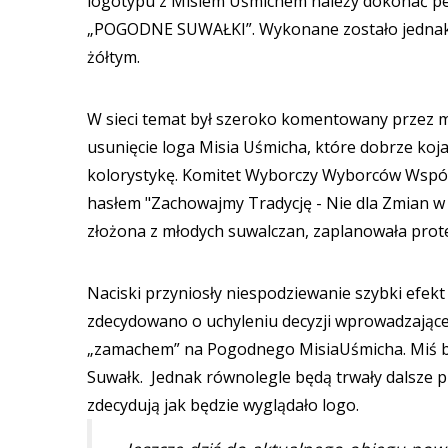
logotypu z Misiem Uśmichem należy dokonać pe
„POGODNE SUWAŁKI”. Wykonane zostało jednak au
żółtym.
W sieci temat był szeroko komentowany przez m
usunięcie loga Misia Uśmicha, które dobrze koja
kolorystykę. Komitet Wyborczy Wyborców Wspóln
hasłem "Zachowajmy Tradycję - Nie dla Zmian w 
złożona z młodych suwalczan, zaplanowała prote
Naciski przyniosły niespodziewanie szybki efekt
zdecydowano o uchyleniu decyzji wprowadzającej
„zamachem” na Pogodnego MisiaUśmicha. Miś by
Suwałk. Jednak równolegle będą trwały dalsze p
zdecydują jak będzie wyglądało logo.