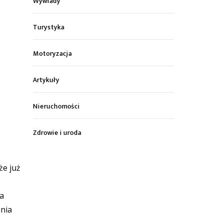
Wywiady
Turystyka
Motoryzacja
Artykuły
Nieruchomości
Zdrowie i uroda
że już
na
ania