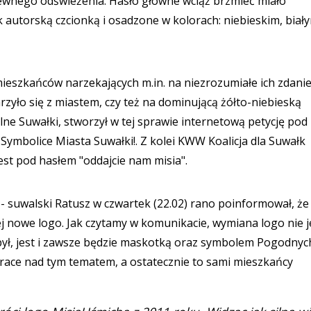
wnego odświeżenia. Hasło główne wciąż brzmieć miało
torską czcionką i osadzone w kolorach: niebieskim, biały
ieszkańców narzekających m.in. na niezrozumiałe ich zdani
rzyło się z miastem, czy też na dominującą żółto-niebieską
e Suwałki, stworzył w tej sprawie internetową petycję pod
Symbolice Miasta Suwałki!. Z kolei KWW Koalicja dla Suwałk
st pod hasłem "oddajcie nam misia".
 - suwalski Ratusz w czwartek (22.02) rano poinformował, że
 nowe logo. Jak czytamy w komunikacie, wymiana logo nie j
ł, jest i zawsze będzie maskotką oraz symbolem Pogodnyc
race nad tym tematem, a ostatecznie to sami mieszkańcy