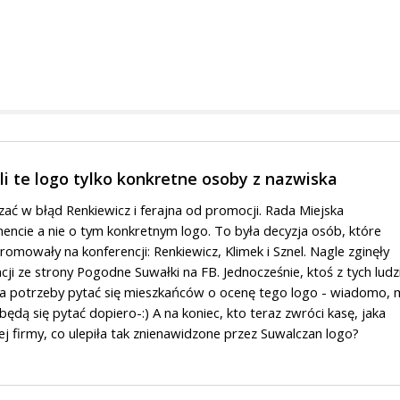
li te logo tylko konkretne osoby z nazwiska
ć w błąd Renkiewicz i ferajna od promocji. Rada Miejska
ncie a nie o tym konkretnym logo. To była decyzja osób, które
romowały na konferencji: Renkiewicz, Klimek i Sznel. Nagle zginęły
ncji ze strony Pogodne Suwałki na FB. Jednocześnie, ktoś z tych ludz
a potrzeby pytać się mieszkańców o ocenę tego logo - wiadomo, 
będą się pytać dopiero-:) A na koniec, kto teraz zwróci kasę, jaka
tej firmy, co ulepiła tak znienawidzone przez Suwalczan logo?