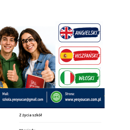
hare
Kategorie
Z życia miasta
Sport
Kultura
Wiadomości z regionu
Z życia szkół