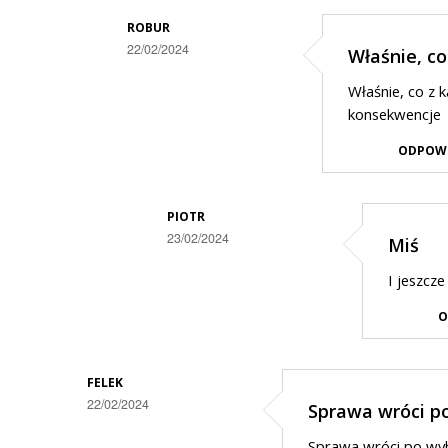
ROBUR
22/02/2024
Właśnie, co
Dodane
Właśnie, co z 
przez
konsekwencje
Kubus
ODPOW
w
odpowiedzi
PIOTR
na
23/02/2024
Miś
Nie
Dodane
radni
I jeszcz
przez
wybrali
O
Robur
te
w
logo
odpowiedzi
FELEK
tylko
22/02/2024
Sprawa wróci p
na
konkretne
Właśnie,
Sprawa wróci po wyb