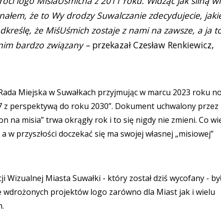
óci logo MisiaUśmicha z 2011 roku. Widząc jak silną w
nałem, że to Wy drodzy Suwalczanie zdecydujecie, jaki
dkreślę, że MiśUśmich zostaje z nami na zawsze, a ja t
nim bardzo związany –
przekazał Czesław Renkiewicz,
ła Rada Miejska w Suwałkach przyjmując w marcu 2023 roku n
27 z perspektywą do roku 2030”. Dokument uchwalony przez
na misia” trwa okrągły rok i to się nigdy nie zmieni. Co wi
 a w przyszłości doczekać się ma swojej własnej „misiowej”
 Wizualnej Miasta Suwałki - który został dziś wycofany - by
e wdrożonych projektów logo zarówno dla Miast jak i wielu
h.