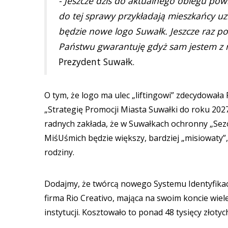
- Jeszcze dziś do aktualnego obiegu powr
do tej sprawy przykładają mieszkańcy uz
będzie nowe logo Suwałk. Jeszcze raz po
Państwu gwarantuję gdyż sam jestem z 
Prezydent Suwałk.
O tym, że logo ma ulec „liftingowi” zdecydowa
„Strategię Promocji Miasta Suwałki do roku 20
radnych zakłada, że w Suwałkach ochronny „Sezon 
MiśUśmich będzie większy, bardziej „misiowaty”,
rodziny.
Dodajmy, że twórcą nowego Systemu Identyfikacji
firma Rio Creativo, mająca na swoim koncie wiel
instytucji. Kosztowało to ponad 48 tysięcy złotyc