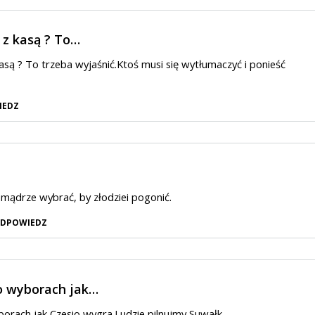
 z kasą ? To…
kasą ? To trzeba wyjaśnić.Ktoś musi się wytłumaczyć i ponieść
IEDZ
e mądrze wybrać, by złodziei pogonić.
DPOWIEDZ
o wyborach jak…
orach jak Czesio wygra.Ludzie pilnujmy Suwałk