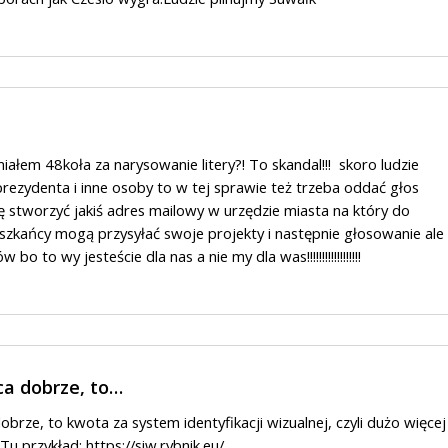
iałem 48koła za narysowanie litery?! To skandal!!! skoro ludzie
prezydenta i inne osoby to w tej sprawie też trzeba oddać głos
stworzyć jakiś adres mailowy w urzędzie miasta na który do
szkańcy mogą przysyłać swoje projekty i następnie głosowanie ale
o to wy jesteście dla nas a nie my dla was!!!!!!!!!!!!!!!!!!
ca dobrze, to…
brze, to kwota za system identyfikacji wizualnej, czyli dużo więcej
 Tu przykład:
https://siw.rybnik.eu/