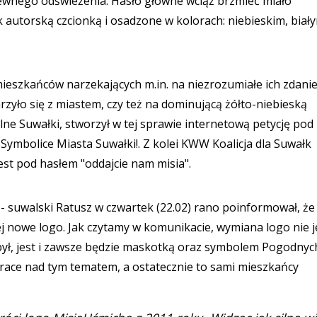
wnego odświeżenia. Hasło główne wciąż brzmieć miało
torską czcionką i osadzone w kolorach: niebieskim, biały
ieszkańców narzekających m.in. na niezrozumiałe ich zdani
rzyło się z miastem, czy też na dominującą żółto-niebieską
e Suwałki, stworzył w tej sprawie internetową petycję pod
Symbolice Miasta Suwałki!. Z kolei KWW Koalicja dla Suwałk
st pod hasłem "oddajcie nam misia".
 - suwalski Ratusz w czwartek (22.02) rano poinformował, że
 nowe logo. Jak czytamy w komunikacie, wymiana logo nie j
ł, jest i zawsze będzie maskotką oraz symbolem Pogodnyc
race nad tym tematem, a ostatecznie to sami mieszkańcy