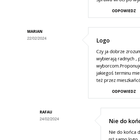
osoby
co
z
ODPOWIEDZ
z
nazwiska
kasą
MARIAN
?
22/02/2024
Logo
To…
Czy ja dobrze zrozum
wybierają radnych , 
wyborcom.Proponuję 
jakiegoś terminu mie
też przez mieszkańców b
ODPOWIEDZ
RAFAU
24/02/2024
Nie do koń
Dodane
Nie do końca do
przez
niż samo logo.