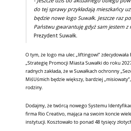
- Jeszcze dziś do aktualnego obiegu powr
do tej sprawy przykładają mieszkańcy uz
będzie nowe logo Suwałk. Jeszcze raz po
Państwu gwarantuję gdyż sam jestem z 
Prezydent Suwałk.
O tym, że logo ma ulec „liftingowi” zdecydowa
„Strategię Promocji Miasta Suwałki do roku 20
radnych zakłada, że w Suwałkach ochronny „Sezon 
MiśUśmich będzie większy, bardziej „misiowaty”,
rodziny.
Dodajmy, że twórcą nowego Systemu Identyfikacji
firma Rio Creativo, mająca na swoim koncie wiel
instytucji. Kosztowało to ponad 48 tysięcy złotyc