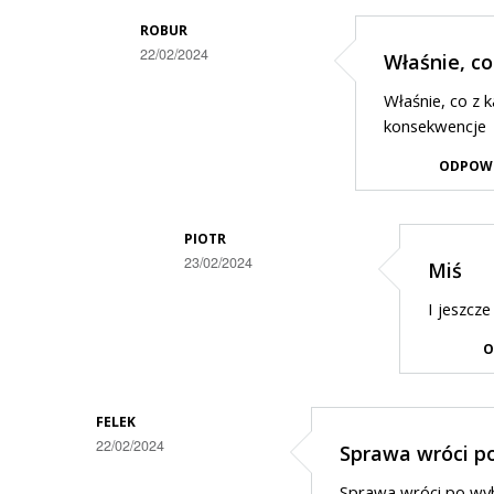
ROBUR
22/02/2024
Właśnie, co
Dodane
Właśnie, co z 
przez
konsekwencje
Kubus
ODPOW
w
odpowiedzi
PIOTR
na
23/02/2024
Miś
Nie
Dodane
radni
I jeszcz
przez
wybrali
O
Robur
te
w
logo
odpowiedzi
FELEK
tylko
22/02/2024
Sprawa wróci p
na
konkretne
Właśnie,
Sprawa wróci po wyb