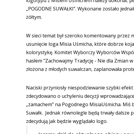
logotypu z Misiem Uśmichem należy dokonać pe
„POGODNE SUWAŁKI”. Wykonane zostało jednak au
żółtym.
W sieci temat był szeroko komentowany przez m
usunięcie loga Misia Uśmicha, które dobrze koja
kolorystykę. Komitet Wyborczy Wyborców Wspóln
hasłem "Zachowajmy Tradycję - Nie dla Zmian w 
złożona z młodych suwalczan, zaplanowała prote
Naciski przyniosły niespodziewanie szybki efekt
zdecydowano o uchyleniu decyzji wprowadzającej
„zamachem” na Pogodnego MisiaUśmicha. Miś by
Suwałk. Jednak równolegle będą trwały dalsze p
zdecydują jak będzie wyglądało logo.