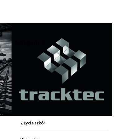
hare
Kategorie
Z życia miasta
Sport
Kultura
Wiadomości z regionu
Z życia szkół