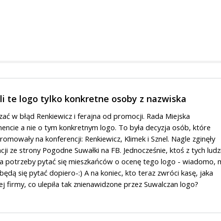
li te logo tylko konkretne osoby z nazwiska
ć w błąd Renkiewicz i ferajna od promocji. Rada Miejska
ncie a nie o tym konkretnym logo. To była decyzja osób, które
romowały na konferencji: Renkiewicz, Klimek i Sznel. Nagle zginęły
ncji ze strony Pogodne Suwałki na FB. Jednocześnie, ktoś z tych ludz
a potrzeby pytać się mieszkańców o ocenę tego logo - wiadomo, 
będą się pytać dopiero-:) A na koniec, kto teraz zwróci kasę, jaka
tej firmy, co ulepiła tak znienawidzone przez Suwalczan logo?