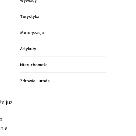
Wywiady
Turystyka
Motoryzacja
Artykuły
Nieruchomości
Zdrowie i uroda
że już
na
ania