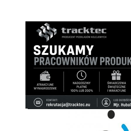
Strona główna
/
Wiadomości
/
Z życia miasta
/
Nowe logo 
Ścieżka
nawigacyjna
/
Z ŻYCIA MIASTA
22/02/2024
32 Komentarzy
Nowe logo nie przetrwało nawet doby