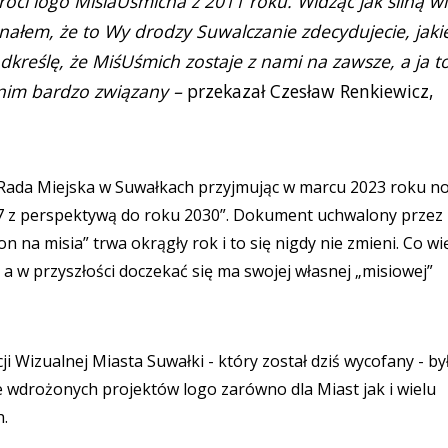
óci logo MisiaUśmicha z 2011 roku. Widząc jak silną w
nałem, że to Wy drodzy Suwalczanie zdecydujecie, jaki
dkreślę, że MiśUśmich zostaje z nami na zawsze, a ja t
nim bardzo związany –
przekazał Czesław Renkiewicz,
ła Rada Miejska w Suwałkach przyjmując w marcu 2023 roku n
27 z perspektywą do roku 2030”. Dokument uchwalony przez
na misia” trwa okrągły rok i to się nigdy nie zmieni. Co wi
 a w przyszłości doczekać się ma swojej własnej „misiowej”
 Wizualnej Miasta Suwałki - który został dziś wycofany - by
e wdrożonych projektów logo zarówno dla Miast jak i wielu
h.