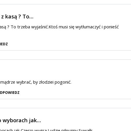
 z kasą ? To…
kasą ? To trzeba wyjaśnić.Ktoś musi się wytłumaczyć i ponieść
IEDZ
e mądrze wybrać, by złodziei pogonić.
DPOWIEDZ
o wyborach jak…
orach jak Czesio wygra.Ludzie pilnujmy Suwałk