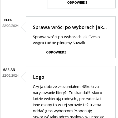
ODPOWIEDZ
logo
w
tylko
odpowiedzi
konkretne
FELEK
na
22/02/2024
osoby
Sprawa wróci po wyborach jak…
Właśnie,
z
co
Sprawa wróci po wyborach jak Czesio
nazwiska
wygra.Ludzie pilnujmy Suwałk
z
kasą
ODPOWIEDZ
?
To…
MARIAN
22/02/2024
Logo
Czy ja dobrze zrozumiałem 48koła za
narysowanie litery?! To skandal!!! skoro
ludzie wybierają radnych , prezydenta i
inne osoby to w tej sprawie też trzeba
oddać głos wyborcom.Proponuję
stworzyć jakiś adres mailowy w urzędzie