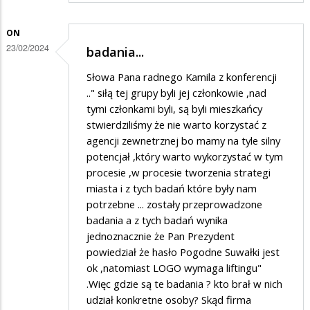
ON
23/02/2024
badania...
Słowa Pana radnego Kamila z konferencji
.." siłą tej grupy byli jej członkowie ,nad
tymi członkami byli, są byli mieszkańcy
stwierdziliśmy że nie warto korzystać z
agencji zewnetrznej bo mamy na tyle silny
potencjał ,który warto wykorzystać w tym
procesie ,w procesie tworzenia strategi
miasta i z tych badań które były nam
potrzebne ... zostały przeprowadzone
badania a z tych badań wynika
jednoznacznie że Pan Prezydent
powiedział że hasło Pogodne Suwałki jest
ok ,natomiast LOGO wymaga liftingu"
.Więc gdzie są te badania ? kto brał w nich
udział konkretne osoby? Skąd firma