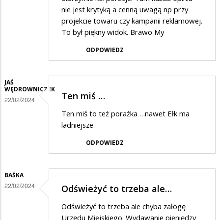
nie jest krytyką a cenną uwagą np przy
projekcie towaru czy kampanii reklamowej.
To był piękny widok. Brawo My
ODPOWIEDZ
JAŚ
WĘDROWNICZEK
Ten miś …
22/02/2024
Ten miś to też porażka …nawet Ełk ma
ladniejsze
ODPOWIEDZ
BAŚKA
22/02/2024
Odświeżyć to trzeba ale…
Odświeżyć to trzeba ale chyba załogę
Urzędu Miejskiego. Wydawanie pieniędzy