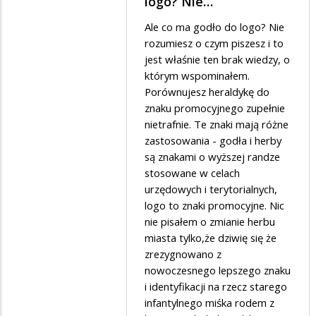
logo? Nie…
przez
Ale co ma godło do logo? Nie
Mad
rozumiesz o czym piszesz i to
w
jest właśnie ten brak wiedzy, o
którym wspominałem.
odpowiedzi
Porównujesz heraldykę do
na
znaku promocyjnego zupełnie
Czy
nietrafnie. Te znaki mają różne
ja
zastosowania - godła i herby
są znakami o wyższej randze
dobrze
stosowane w celach
rozumiem?
urzędowych i terytorialnych,
logo to znaki promocyjne. Nic
nie pisałem o zmianie herbu
miasta tylko,że dziwię się że
zrezygnowano z
nowoczesnego lepszego znaku
i identyfikacji na rzecz starego
infantylnego miśka rodem z