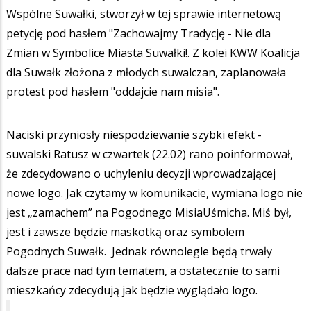
Wspólne Suwałki, stworzył w tej sprawie internetową
petycję pod hasłem "Zachowajmy Tradycję - Nie dla
Zmian w Symbolice Miasta Suwałki!. Z kolei KWW Koalicja
dla Suwałk złożona z młodych suwalczan, zaplanowała
protest pod hasłem "oddajcie nam misia".
Naciski przyniosły niespodziewanie szybki efekt -
suwalski Ratusz w czwartek (22.02) rano poinformował,
że zdecydowano o uchyleniu decyzji wprowadzającej
nowe logo. Jak czytamy w komunikacie, wymiana logo nie
jest „zamachem” na Pogodnego MisiaUśmicha. Miś był,
jest i zawsze będzie maskotką oraz symbolem
Pogodnych Suwałk. Jednak równolegle będą trwały
dalsze prace nad tym tematem, a ostatecznie to sami
mieszkańcy zdecydują jak będzie wyglądało logo.