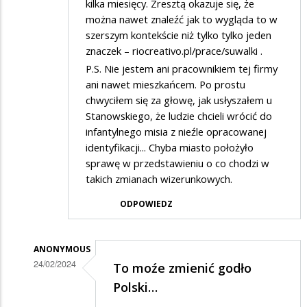
kilka miesięcy. Zresztą okazuje się, że
można nawet znaleźć jak to wygląda to w
szerszym kontekście niż tylko tylko jeden
znaczek – riocreativo.pl/prace/suwalki .
P.S. Nie jestem ani pracownikiem tej firmy
ani nawet mieszkańcem. Po prostu
chwyciłem się za głowę, jak usłyszałem u
Stanowskiego, że ludzie chcieli wrócić do
infantylnego misia z nieźle opracowanej
identyfikacji... Chyba miasto położyło
sprawę w przedstawieniu o co chodzi w
takich zmianach wizerunkowych.
ODPOWIEDZ
ANONYMOUS
24/02/2024
To moźe zmienić godło
Dodane
Polski…
przez