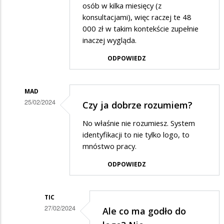
osób w kilka miesięcy (z
konsultacjami), więc raczej te 48
000 zł w takim kontekście zupełnie
inaczej wygląda.
ODPOWIEDZ
MAD
25/02/2024
Czy ja dobrze rozumiem?
Dodane
No właśnie nie rozumiesz. System
przez
identyfikacji to nie tylko logo, to
Marian
mnóstwo pracy.
w
ODPOWIEDZ
odpowiedzi
na
TIC
Logo
27/02/2024
Ale co ma godło do
Dodane