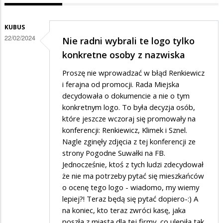
KUBUS
22/02/2024
Nie radni wybrali te logo tylko
konkretne osoby z nazwiska
Proszę nie wprowadzać w błąd Renkiewicz
i ferajna od promocji. Rada Miejska
decydowała o dokumencie a nie o tym
konkretnym logo. To była decyzja osób,
które jeszcze wczoraj się promowały na
konferencji: Renkiewicz, Klimek i Sznel.
Nagle zginęły zdjęcia z tej konferencji ze
strony Pogodne Suwałki na FB.
Jednocześnie, ktoś z tych ludzi zdecydował
że nie ma potrzeby pytać się mieszkańców
o ocenę tego logo - wiadomo, my wiemy
lepiej?! Teraz będą się pytać dopiero-:) A
na koniec, kto teraz zwróci kasę, jaka
poszła z miasta dla tej firmy, co ulepiła tak