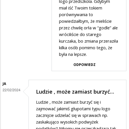
logo przedszkola. Gdybym
miał iść Twoim tokiem
porównywania to
powiedziałbym, że mieliście
przez chwilę orła w “godle” ale
wróciliście do starego
kurczaka, bo zmiana przeraziła
kilka osób pomimo tego, że
była na lepsze.
ODPOWIEDZ
JA
22/02/2024
Ludzie , może zamiast burzyć…
Ludzie , może zamiast burzyć się i
zajmować jakimiś głupotami typu logo
zacznijcie udzielać się w sprawach np.
zaskakująco wysokich podwyżek
podatków? Nikomu nie przeszkadzają tak