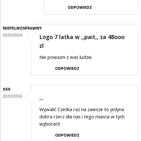
przez
ODPOWIEDZ
Dyzio
w
odpowiedzi
NIEPELNOSPRAWNY
22/02/2024
Logo 7 latka w ,,pait,, za 48ooo
na
zl
Logo
Suwałk
Nie powazni z was ludzie.
ODPOWIEDZ
XXX
22/02/2024
...
Wywalić Cześka raz na zawsze to jedyna
dobra rzecz dla nas i tego miasta w tych
wyborach
ODPOWIEDZ