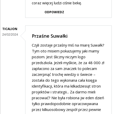
coraz więcej ludzi ciśnie bekę.
ODPOWIEDZ
TICALION
24/02/2024
Przaśne Suwałki
Czyli zostaje przaśny miś na miarę Suwałk?
Tym oto misiem pokazujemy jaki mamy
poziom. Jest śliczny niczym logo
przedszkola. Jeżeli myślicie, że za 48 000 zł
zapłacono za sam znaczek to polecam
zaczerpnąć trochę wiedzy o świecie –
została do tego wykonana cała księga
identyfikacji, która ma kilkadziesiąt stron
projektów i strategii... Za darmo mieli
pracować? Nie była robiona jw eden dzień
tylko prawdopodobnie opracowywana
przez kilkuosobowy zespół przez pewnie