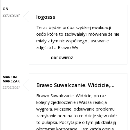
burzyć…
w
ON
odpowiedzi
22/02/2024
logosss
na
Teraz będzie próba szybkiej ewakuacji
nie
osób które to zachwalały i mówienie że nie
miały z tym nic wspólnego , usuwanie
zdjęć itd ... Brawo Wy
ODPOWIEDZ
MARCIN
MARCZAK
Brawo Suwalczanie. Widzicie,…
22/02/2024
Brawo Suwalczanie. Widzicie, po raz
kolejny zjednoczenie i Wasza reakcja
wygrała. Milczenie, odsuwanie problemu
zamykanie oczu na to co dzieje się w okół
to pułapka. Poczytajcie o tym jak działają
olbrzymie korporacje. Tam każda opinia