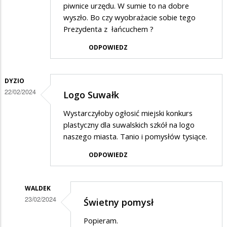
piwnice urzędu. W sumie to na dobre
wyszło. Bo czy wyobrażacie sobie tego
Prezydenta z łańcuchem ?
ODPOWIEDZ
DYZIO
22/02/2024
Logo Suwałk
Wystarczyłoby ogłosić miejski konkurs
plastyczny dla suwalskich szkół na logo
naszego miasta. Tanio i pomysłów tysiące.
ODPOWIEDZ
WALDEK
23/02/2024
Świetny pomysł
Dodane
Popieram.