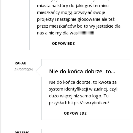
miasta na który do jakiegoś terminu
mieszkańcy mogą przysyłać swoje
projekty i następnie głosowanie ale też
przez mieszkańców bo to wy jesteście dla
nas a nie my dla was!!!!!!!!!!!!!!!!!!
ODPOWIEDZ
RAFAU
24/02/2024
Nie do końca dobrze, to…
Dodane
Nie do końca dobrze, to kwota za
przez
system identyfikacji wizualnej, czyli
Marian
dużo więcej niż samo logo. Tu
przykład:
https://siw.rybnik.eu/
w
odpowiedzi
ODPOWIEDZ
na
Logo
PRZEMS