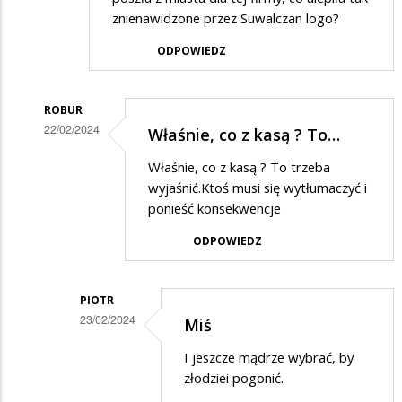
znienawidzone przez Suwalczan logo?
ODPOWIEDZ
ROBUR
22/02/2024
Właśnie, co z kasą ? To…
Dodane
Właśnie, co z kasą ? To trzeba
przez
wyjaśnić.Ktoś musi się wytłumaczyć i
Kubus
ponieść konsekwencje
w
ODPOWIEDZ
odpowiedzi
na
PIOTR
Nie
23/02/2024
Miś
radni
Dodane
I jeszcze mądrze wybrać, by
wybrali
przez
złodziei pogonić.
te
Robur