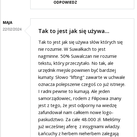
ODPOWIEDZ
MAJA
22/02/2024
Tak to jest jak się używa…
Tak to jest jak się używa słów których się
nie rozumie. W Suwałkach to jest
nagminne. 50% Suwalczan nie rozumie
tekstu, który przeczytało. No tak, ale
urzędnik miejski powinien być bardziej
kumaty. Słowo "lifting" zawarte w uchwale
oznacza polepszenie czegoś co już istnieje.
I radni pewnie to kumają. Ale jeden
samorządowiec, rodem z Filipowa znany
jest z tego, że jest odporny na wiedzę
zafundował nam całkiem nowe logo-
paskudztwo. Za całe 48.000 zł. Mieliśmy
już wcześniej aferę z insygniami władzy.
Łańcuchy z herbem nieherbem zalegają