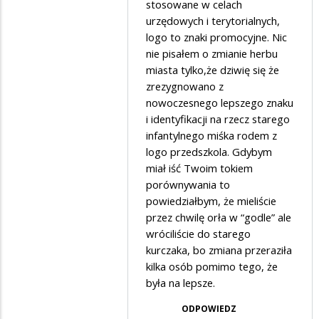
stosowane w celach
godło
urzędowych i terytorialnych,
Polski…
logo to znaki promocyjne. Nic
nie pisałem o zmianie herbu
miasta tylko,że dziwię się że
zrezygnowano z
nowoczesnego lepszego znaku
i identyfikacji na rzecz starego
infantylnego miśka rodem z
logo przedszkola. Gdybym
miał iść Twoim tokiem
porównywania to
powiedziałbym, że mieliście
przez chwilę orła w “godle” ale
wróciliście do starego
kurczaka, bo zmiana przeraziła
kilka osób pomimo tego, że
była na lepsze.
ODPOWIEDZ