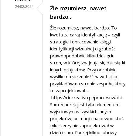
24/02/2024
Źle rozumiesz, nawet
Dodane
bardzo…
przez
Źle rozumiesz, nawet bardzo. To
Marian
kwota za całką identyfikację – czyli
w
strategię i opracowanie księgi
identyfikacji wizualnej o grubości
odpowiedzi
prawdopodobnie kilkudziesięciu
na
stron, w której znajdują się dziesiątki
Logo
innych projektów. Przy odrobinie
wysiłku da się znaleźć nawet kilka
przykładów na stronie zespołu, który
to zaprojektował –
https://riocreativo.pl/prace/suwalki
.
Sam znaczek jest tylko elementem
wyjściowym wszystkich innych
projektów, animacji i na pewno ktoś
tylu rzeczy nie zaprojektował w
dzień i sam. Raczej kilkuosobowy