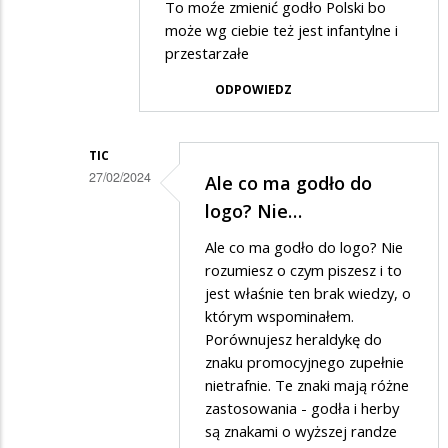
To moźe zmienić godło Polski bo
ticalion
może wg ciebie też jest infantylne i
w
przestarzałe
odpowiedzi
ODPOWIEDZ
na
Przaśne
TIC
Suwałki
27/02/2024
Ale co ma godło do
Dodane
logo? Nie…
przez
Ale co ma godło do logo? Nie
Anonymous
rozumiesz o czym piszesz i to
w
jest właśnie ten brak wiedzy, o
którym wspominałem.
odpowiedzi
Porównujesz heraldykę do
na
znaku promocyjnego zupełnie
To
nietrafnie. Te znaki mają różne
moźe
zastosowania - godła i herby
są znakami o wyższej randze
zmienić