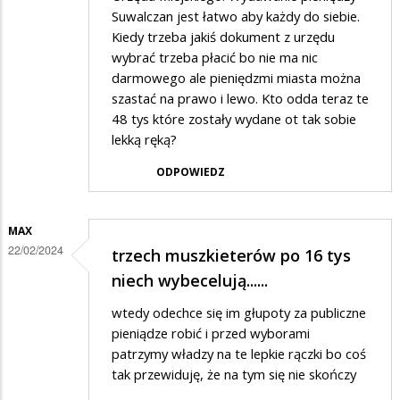
Suwalczan jest łatwo aby każdy do siebie.
Kiedy trzeba jakiś dokument z urzędu
wybrać trzeba płacić bo nie ma nic
darmowego ale pieniędzmi miasta można
szastać na prawo i lewo. Kto odda teraz te
48 tys które zostały wydane ot tak sobie
lekką ręką?
ODPOWIEDZ
MAX
22/02/2024
trzech muszkieterów po 16 tys
niech wybecelują......
wtedy odechce się im głupoty za publiczne
pieniądze robić i przed wyborami
patrzymy władzy na te lepkie rączki bo coś
tak przewiduję, że na tym się nie skończy