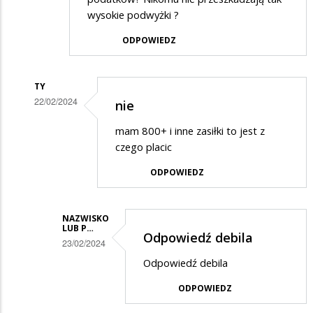
wysokie podwyżki ?
ODPOWIEDZ
TY
22/02/2024
nie
Dodane
mam 800+ i inne zasiłki to jest z
przez
czego placic
Ja
ODPOWIEDZ
w
odpowiedzi
NAZWISKO
na
LUB P…
Odpowiedź debila
Ludzie
23/02/2024
,
Dodane
Odpowiedź debila
może
przez
ODPOWIEDZ
zamiast
ty