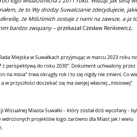
óci logo MisiaUśmicha z 2011 roku. Widząc jak silną w
nałem, że to Wy drodzy Suwalczanie zdecydujecie, jaki
dkreślę, że MiśUśmich zostaje z nami na zawsze, a ja t
nim bardzo związany –
przekazał Czesław Renkiewicz,
ła Rada Miejska w Suwałkach przyjmując w marcu 2023 roku n
27 z perspektywą do roku 2030”. Dokument uchwalony przez
na misia” trwa okrągły rok i to się nigdy nie zmieni. Co wi
 a w przyszłości doczekać się ma swojej własnej „misiowej”
 Wizualnej Miasta Suwałki - który został dziś wycofany - by
e wdrożonych projektów logo zarówno dla Miast jak i wielu
h.