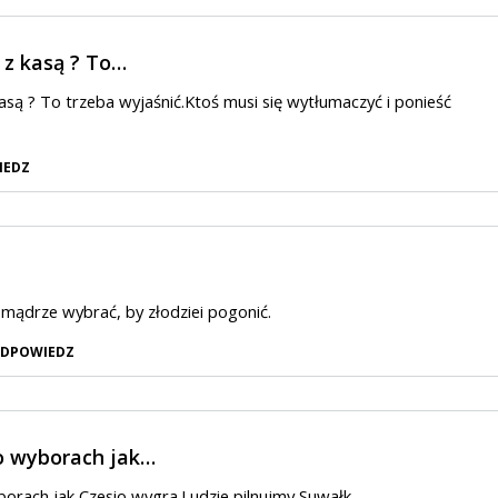
 z kasą ? To…
kasą ? To trzeba wyjaśnić.Ktoś musi się wytłumaczyć i ponieść
IEDZ
e mądrze wybrać, by złodziei pogonić.
DPOWIEDZ
o wyborach jak…
orach jak Czesio wygra.Ludzie pilnujmy Suwałk