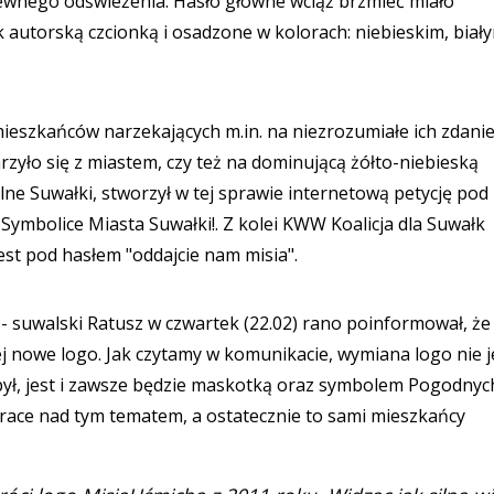
wnego odświeżenia. Hasło główne wciąż brzmieć miało
torską czcionką i osadzone w kolorach: niebieskim, biały
ieszkańców narzekających m.in. na niezrozumiałe ich zdani
rzyło się z miastem, czy też na dominującą żółto-niebieską
e Suwałki, stworzył w tej sprawie internetową petycję pod
Symbolice Miasta Suwałki!. Z kolei KWW Koalicja dla Suwałk
st pod hasłem "oddajcie nam misia".
 - suwalski Ratusz w czwartek (22.02) rano poinformował, że
 nowe logo. Jak czytamy w komunikacie, wymiana logo nie j
ł, jest i zawsze będzie maskotką oraz symbolem Pogodnyc
race nad tym tematem, a ostatecznie to sami mieszkańcy