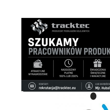
Strona główna
/
Wiadomości
/
Z życia miasta
/
Nowe logo 
Ścieżka
nawigacyjna
/
Z ŻYCIA MIASTA
22/02/2024
32 Komentarzy
Nowe logo nie przetrwało nawet doby