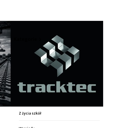
hare
Kategorie
Z życia miasta
Sport
Kultura
Wiadomości z regionu
Z życia szkół