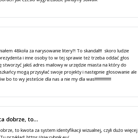
iałem 48koła za narysowanie litery?! To skandal!!! skoro ludzie
prezydenta i inne osoby to w tej sprawie też trzeba oddać głos
stworzyć jakiś adres mailowy w urzędzie miasta na który do
szkańcy mogą przysyłać swoje projekty i następnie głosowanie ale
o to wy jesteście dla nas a nie my dla was!!!!!!!!!!!!!!!!!!
ca dobrze, to…
brze, to kwota za system identyfikacji wizualnej, czyli dużo więcej
 Tu przykład:
https://siw.rybnik.eu/