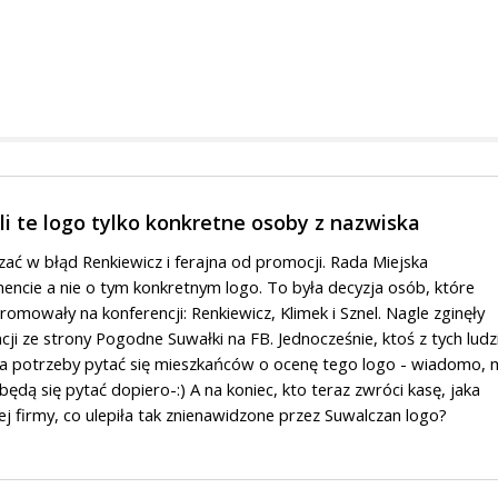
li te logo tylko konkretne osoby z nazwiska
ć w błąd Renkiewicz i ferajna od promocji. Rada Miejska
ncie a nie o tym konkretnym logo. To była decyzja osób, które
romowały na konferencji: Renkiewicz, Klimek i Sznel. Nagle zginęły
ncji ze strony Pogodne Suwałki na FB. Jednocześnie, ktoś z tych ludz
a potrzeby pytać się mieszkańców o ocenę tego logo - wiadomo, 
będą się pytać dopiero-:) A na koniec, kto teraz zwróci kasę, jaka
tej firmy, co ulepiła tak znienawidzone przez Suwalczan logo?