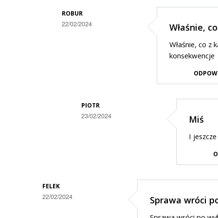
ROBUR
22/02/2024
Właśnie, co
Dodane
Właśnie, co z 
przez
konsekwencje
Kubus
ODPOW
w
odpowiedzi
PIOTR
na
23/02/2024
Miś
Nie
Dodane
radni
I jeszcz
przez
wybrali
O
Robur
te
w
logo
odpowiedzi
FELEK
tylko
22/02/2024
Sprawa wróci p
na
konkretne
Właśnie,
Sprawa wróci po wyb