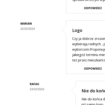
osoby
co
z
ODPOWIEDZ
z
nazwiska
kasą
MARIAN
?
22/02/2024
Logo
To…
Czy ja dobrze zrozum
wybierają radnych , 
wyborcom.Proponuję 
jakiegoś terminu mie
też przez mieszkańców b
ODPOWIEDZ
RAFAU
24/02/2024
Nie do koń
Dodane
Nie do końca do
przez
niż samo logo.