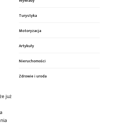
Wywiady
Turystyka
Motoryzacja
Artykuły
Nieruchomości
Zdrowie i uroda
że już
na
ania