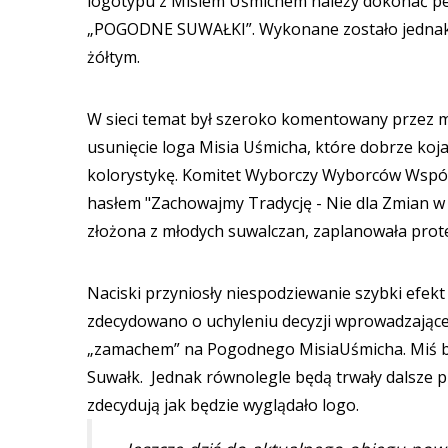
logotypu z Misiem Uśmichem należy dokonać pe
„POGODNE SUWAŁKI”. Wykonane zostało jednak au
żółtym.
W sieci temat był szeroko komentowany przez m
usunięcie loga Misia Uśmicha, które dobrze koja
kolorystykę. Komitet Wyborczy Wyborców Wspóln
hasłem "Zachowajmy Tradycję - Nie dla Zmian w 
złożona z młodych suwalczan, zaplanowała prote
Naciski przyniosły niespodziewanie szybki efekt
zdecydowano o uchyleniu decyzji wprowadzającej
„zamachem” na Pogodnego MisiaUśmicha. Miś by
Suwałk. Jednak równolegle będą trwały dalsze p
zdecydują jak będzie wyglądało logo.