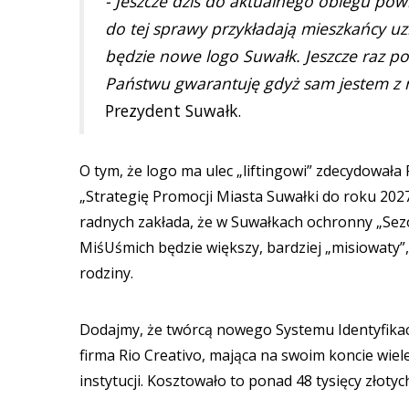
- Jeszcze dziś do aktualnego obiegu powr
do tej sprawy przykładają mieszkańcy uz
będzie nowe logo Suwałk. Jeszcze raz po
Państwu gwarantuję gdyż sam jestem z 
Prezydent Suwałk.
O tym, że logo ma ulec „liftingowi” zdecydowa
„Strategię Promocji Miasta Suwałki do roku 20
radnych zakłada, że w Suwałkach ochronny „Sezon 
MiśUśmich będzie większy, bardziej „misiowaty”,
rodziny.
Dodajmy, że twórcą nowego Systemu Identyfikacji
firma Rio Creativo, mająca na swoim koncie wiel
instytucji. Kosztowało to ponad 48 tysięcy złotyc