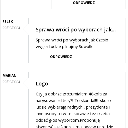
ODPOWIEDZ
logo
w
tylko
odpowiedzi
konkretne
FELEK
na
22/02/2024
osoby
Sprawa wróci po wyborach jak…
Właśnie,
z
co
Sprawa wróci po wyborach jak Czesio
nazwiska
wygra.Ludzie pilnujmy Suwałk
z
kasą
ODPOWIEDZ
?
To…
MARIAN
22/02/2024
Logo
Czy ja dobrze zrozumiałem 48koła za
narysowanie litery?! To skandal!!! skoro
ludzie wybierają radnych , prezydenta i
inne osoby to w tej sprawie też trzeba
oddać głos wyborcom.Proponuję
stworzyć jakiś adres mailowy w urzędzie