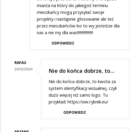
miasta na który do jakiegoś terminu
mieszkańcy mogą przysyłać swoje
projekty i następnie głosowanie ale też
przez mieszkańców bo to wy jesteście dla
nas a nie my dla was!!!!!!!!!!!!!!!!!!
ODPOWIEDZ
RAFAU
24/02/2024
Nie do końca dobrze, to…
Dodane
Nie do końca dobrze, to kwota za
przez
system identyfikacji wizualnej, czyli
Marian
dużo więcej niż samo logo. Tu
przykład:
https://siw.rybnik.eu/
w
odpowiedzi
ODPOWIEDZ
na
Logo
PRZEMS