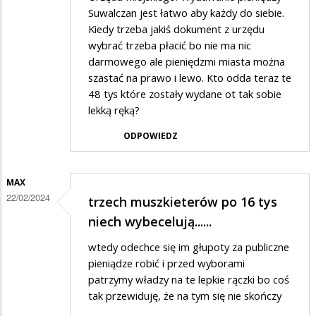
Suwalczan jest łatwo aby każdy do siebie.
Kiedy trzeba jakiś dokument z urzędu
wybrać trzeba płacić bo nie ma nic
darmowego ale pieniędzmi miasta można
szastać na prawo i lewo. Kto odda teraz te
48 tys które zostały wydane ot tak sobie
lekką ręką?
ODPOWIEDZ
MAX
22/02/2024
trzech muszkieterów po 16 tys
niech wybecelują......
wtedy odechce się im głupoty za publiczne
pieniądze robić i przed wyborami
patrzymy władzy na te lepkie rączki bo coś
tak przewiduję, że na tym się nie skończy