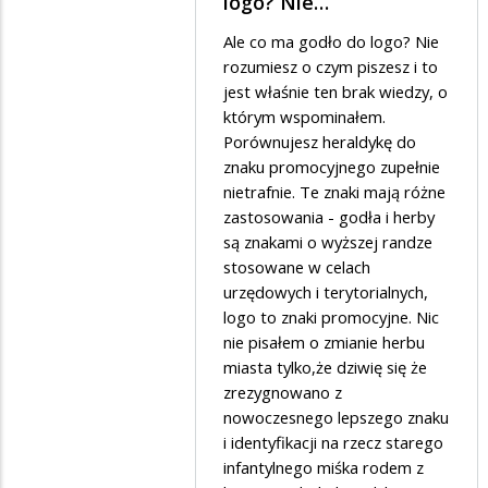
logo? Nie…
przez
Ale co ma godło do logo? Nie
Mad
rozumiesz o czym piszesz i to
w
jest właśnie ten brak wiedzy, o
którym wspominałem.
odpowiedzi
Porównujesz heraldykę do
na
znaku promocyjnego zupełnie
Czy
nietrafnie. Te znaki mają różne
ja
zastosowania - godła i herby
są znakami o wyższej randze
dobrze
stosowane w celach
rozumiem?
urzędowych i terytorialnych,
logo to znaki promocyjne. Nic
nie pisałem o zmianie herbu
miasta tylko,że dziwię się że
zrezygnowano z
nowoczesnego lepszego znaku
i identyfikacji na rzecz starego
infantylnego miśka rodem z