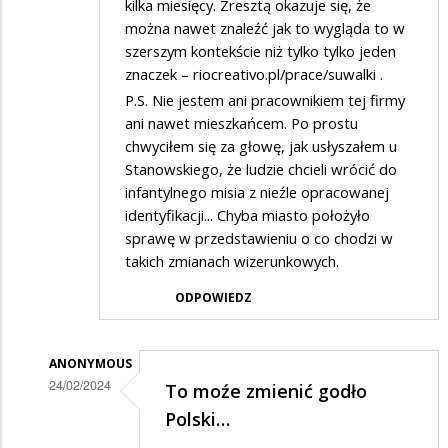
kilka miesięcy. Zresztą okazuje się, że
można nawet znaleźć jak to wygląda to w
szerszym kontekście niż tylko tylko jeden
znaczek – riocreativo.pl/prace/suwalki .
P.S. Nie jestem ani pracownikiem tej firmy
ani nawet mieszkańcem. Po prostu
chwyciłem się za głowę, jak usłyszałem u
Stanowskiego, że ludzie chcieli wrócić do
infantylnego misia z nieźle opracowanej
identyfikacji... Chyba miasto położyło
sprawę w przedstawieniu o co chodzi w
takich zmianach wizerunkowych.
ODPOWIEDZ
ANONYMOUS
24/02/2024
To moźe zmienić godło
Dodane
Polski…
przez