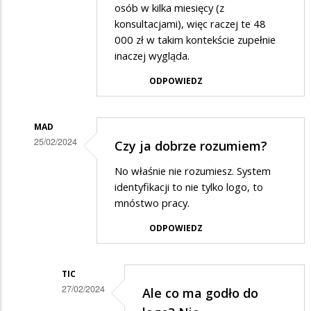
osób w kilka miesięcy (z
konsultacjami), więc raczej te 48
000 zł w takim kontekście zupełnie
inaczej wygląda.
ODPOWIEDZ
MAD
25/02/2024
Czy ja dobrze rozumiem?
Dodane
No właśnie nie rozumiesz. System
przez
identyfikacji to nie tylko logo, to
Marian
mnóstwo pracy.
w
ODPOWIEDZ
odpowiedzi
na
TIC
Logo
27/02/2024
Ale co ma godło do
Dodane