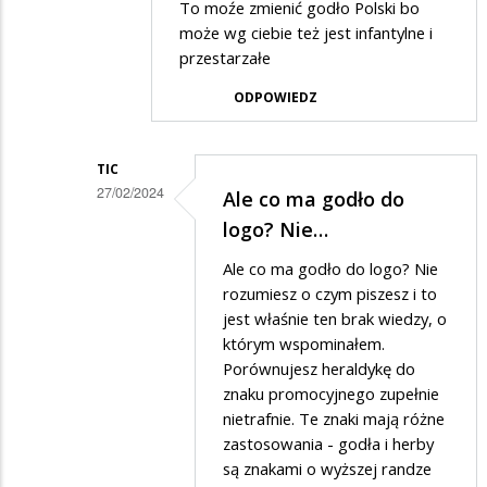
To moźe zmienić godło Polski bo
ticalion
może wg ciebie też jest infantylne i
w
przestarzałe
odpowiedzi
ODPOWIEDZ
na
Przaśne
TIC
Suwałki
27/02/2024
Ale co ma godło do
Dodane
logo? Nie…
przez
Ale co ma godło do logo? Nie
Anonymous
rozumiesz o czym piszesz i to
w
jest właśnie ten brak wiedzy, o
którym wspominałem.
odpowiedzi
Porównujesz heraldykę do
na
znaku promocyjnego zupełnie
To
nietrafnie. Te znaki mają różne
moźe
zastosowania - godła i herby
są znakami o wyższej randze
zmienić