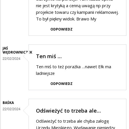
nie jest krytyką a cenną uwagą np przy
projekcie towaru czy kampanii reklamowej.
To był piękny widok. Brawo My
ODPOWIEDZ
JAŚ
WĘDROWNICZEK
Ten miś …
22/02/2024
Ten miś to też porażka …nawet Ełk ma
ladniejsze
ODPOWIEDZ
BAŚKA
22/02/2024
Odświeżyć to trzeba ale…
Odświeżyć to trzeba ale chyba załogę
Urzędu Miejskiego. Wydawanie pieniędzy