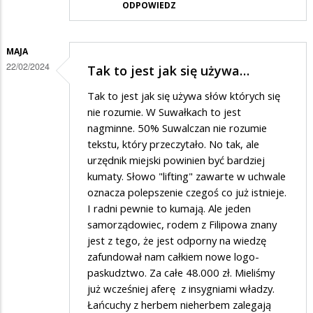
ODPOWIEDZ
MAJA
22/02/2024
Tak to jest jak się używa…
Tak to jest jak się używa słów których się
nie rozumie. W Suwałkach to jest
nagminne. 50% Suwalczan nie rozumie
tekstu, który przeczytało. No tak, ale
urzędnik miejski powinien być bardziej
kumaty. Słowo "lifting" zawarte w uchwale
oznacza polepszenie czegoś co już istnieje.
I radni pewnie to kumają. Ale jeden
samorządowiec, rodem z Filipowa znany
jest z tego, że jest odporny na wiedzę
zafundował nam całkiem nowe logo-
paskudztwo. Za całe 48.000 zł. Mieliśmy
już wcześniej aferę z insygniami władzy.
Łańcuchy z herbem nieherbem zalegają