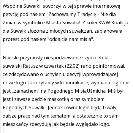
Wspólne Suwałki, stworzył w tej sprawie internetową
petycję pod hasłem "Zachowajmy Tradycję - Nie dla
Zmian w Symbolice Miasta Suwałki!. Z kolei KWW Koalicja
dla Suwałk złożona z młodych suwalczan, zaplanowała
protest pod hasłem "oddajcie nam misia".
Naciski przyniosły niespodziewanie szybki efekt -
suwalski Ratusz w czwartek (22.02) rano poinformował,
że zdecydowano o uchyleniu decyzji wprowadzającej
nowe logo. Jak czytamy w komunikacie, wymiana logo nie
jest „zamachem” na Pogodnego MisiaUśmicha. Miś był,
jest i zawsze będzie maskotką oraz symbolem
Pogodnych Suwałk. Jednak równolegle będą trwały
dalsze prace nad tym tematem, a ostatecznie to sami
mieszkańcy zdecydują jak będzie wyglądało logo.