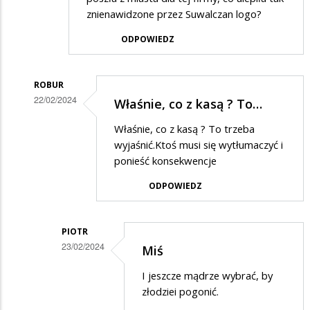
znienawidzone przez Suwalczan logo?
ODPOWIEDZ
ROBUR
22/02/2024
Właśnie, co z kasą ? To…
Dodane
Właśnie, co z kasą ? To trzeba
przez
wyjaśnić.Ktoś musi się wytłumaczyć i
Kubus
ponieść konsekwencje
w
ODPOWIEDZ
odpowiedzi
na
PIOTR
Nie
23/02/2024
Miś
radni
Dodane
I jeszcze mądrze wybrać, by
wybrali
przez
złodziei pogonić.
te
Robur