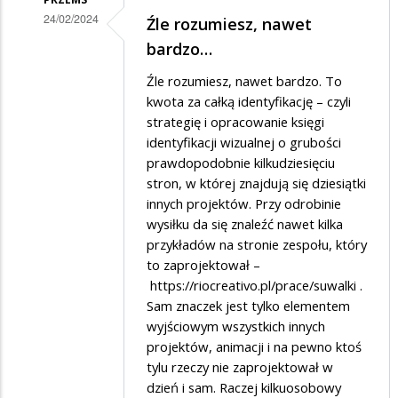
24/02/2024
Źle rozumiesz, nawet
Dodane
bardzo…
przez
Źle rozumiesz, nawet bardzo. To
Marian
kwota za całką identyfikację – czyli
w
strategię i opracowanie księgi
identyfikacji wizualnej o grubości
odpowiedzi
prawdopodobnie kilkudziesięciu
na
stron, w której znajdują się dziesiątki
Logo
innych projektów. Przy odrobinie
wysiłku da się znaleźć nawet kilka
przykładów na stronie zespołu, który
to zaprojektował –
https://riocreativo.pl/prace/suwalki
.
Sam znaczek jest tylko elementem
wyjściowym wszystkich innych
projektów, animacji i na pewno ktoś
tylu rzeczy nie zaprojektował w
dzień i sam. Raczej kilkuosobowy