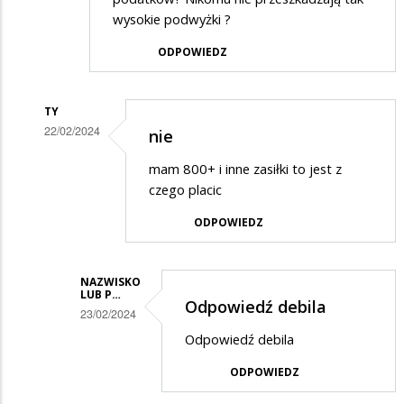
wysokie podwyżki ?
ODPOWIEDZ
TY
22/02/2024
nie
Dodane
mam 800+ i inne zasiłki to jest z
przez
czego placic
Ja
ODPOWIEDZ
w
odpowiedzi
NAZWISKO
na
LUB P…
Odpowiedź debila
Ludzie
23/02/2024
,
Dodane
Odpowiedź debila
może
przez
ODPOWIEDZ
zamiast
ty