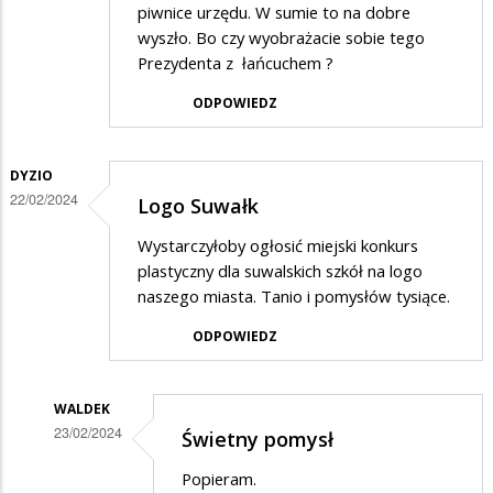
piwnice urzędu. W sumie to na dobre
wyszło. Bo czy wyobrażacie sobie tego
Prezydenta z łańcuchem ?
ODPOWIEDZ
DYZIO
22/02/2024
Logo Suwałk
Wystarczyłoby ogłosić miejski konkurs
plastyczny dla suwalskich szkół na logo
naszego miasta. Tanio i pomysłów tysiące.
ODPOWIEDZ
WALDEK
23/02/2024
Świetny pomysł
Dodane
Popieram.