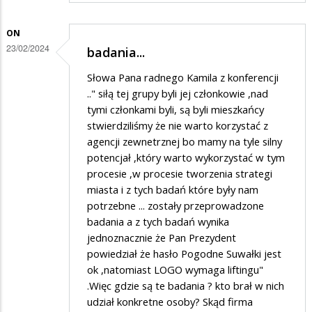
ON
23/02/2024
badania...
Słowa Pana radnego Kamila z konferencji
.." siłą tej grupy byli jej członkowie ,nad
tymi członkami byli, są byli mieszkańcy
stwierdziliśmy że nie warto korzystać z
agencji zewnetrznej bo mamy na tyle silny
potencjał ,który warto wykorzystać w tym
procesie ,w procesie tworzenia strategi
miasta i z tych badań które były nam
potrzebne ... zostały przeprowadzone
badania a z tych badań wynika
jednoznacznie że Pan Prezydent
powiedział że hasło Pogodne Suwałki jest
ok ,natomiast LOGO wymaga liftingu"
.Więc gdzie są te badania ? kto brał w nich
udział konkretne osoby? Skąd firma