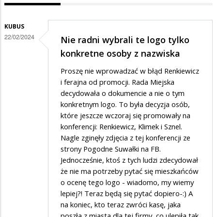
KUBUS
22/02/2024
Nie radni wybrali te logo tylko
konkretne osoby z nazwiska
Proszę nie wprowadzać w błąd Renkiewicz
i ferajna od promocji. Rada Miejska
decydowała o dokumencie a nie o tym
konkretnym logo. To była decyzja osób,
które jeszcze wczoraj się promowały na
konferencji: Renkiewicz, Klimek i Sznel.
Nagle zginęły zdjęcia z tej konferencji ze
strony Pogodne Suwałki na FB.
Jednocześnie, ktoś z tych ludzi zdecydował
że nie ma potrzeby pytać się mieszkańców
o ocenę tego logo - wiadomo, my wiemy
lepiej?! Teraz będą się pytać dopiero-:) A
na koniec, kto teraz zwróci kasę, jaka
poszła z miasta dla tej firmy, co ulepiła tak