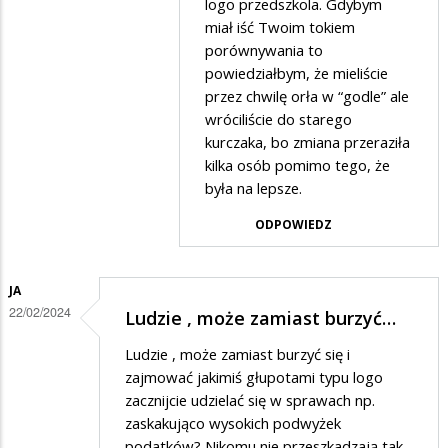
logo przedszkola. Gdybym
miał iść Twoim tokiem
porównywania to
powiedziałbym, że mieliście
przez chwilę orła w “godle” ale
wróciliście do starego
kurczaka, bo zmiana przeraziła
kilka osób pomimo tego, że
była na lepsze.
ODPOWIEDZ
JA
22/02/2024
Ludzie , może zamiast burzyć…
Ludzie , może zamiast burzyć się i
zajmować jakimiś głupotami typu logo
zacznijcie udzielać się w sprawach np.
zaskakująco wysokich podwyżek
podatków? Nikomu nie przeszkadzają tak