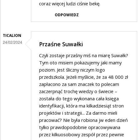
coraz więcej ludzi ciśnie bekę.
ODPOWIEDZ
TICALION
24/02/2024
Przaśne Suwałki
Czyli zostaje przaśny miś na miarę Suwałk?
Tym oto misiem pokazujemy jaki mamy
poziom. Jest śliczny niczym logo
przedszkola. Jeżeli myślicie, że za 48 000 zł
zapłacono za sam znaczek to polecam
zaczerpnąć trochę wiedzy o świecie –
została do tego wykonana cała księga
identyfikacji, która ma kilkadziesiąt stron
projektów i strategii... Za darmo mieli
pracować? Nie była robiona jw eden dzień
tylko prawdopodobnie opracowywana
przez kilkuosobowy zespół przez pewnie