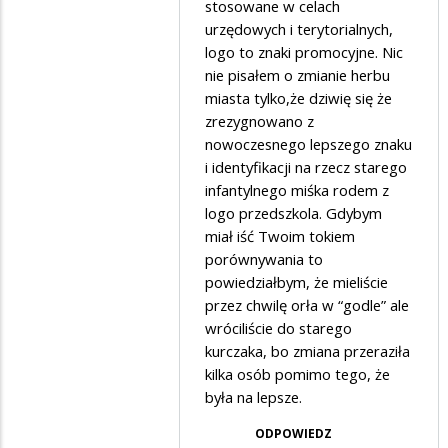
stosowane w celach
godło
urzędowych i terytorialnych,
Polski…
logo to znaki promocyjne. Nic
nie pisałem o zmianie herbu
miasta tylko,że dziwię się że
zrezygnowano z
nowoczesnego lepszego znaku
i identyfikacji na rzecz starego
infantylnego miśka rodem z
logo przedszkola. Gdybym
miał iść Twoim tokiem
porównywania to
powiedziałbym, że mieliście
przez chwilę orła w “godle” ale
wróciliście do starego
kurczaka, bo zmiana przeraziła
kilka osób pomimo tego, że
była na lepsze.
ODPOWIEDZ