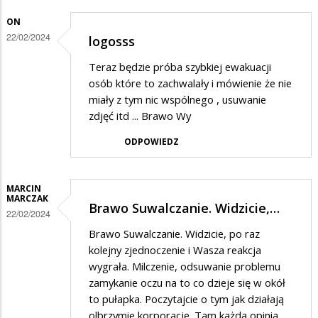
burzyć…
w
ON
odpowiedzi
22/02/2024
logosss
na
Teraz będzie próba szybkiej ewakuacji
nie
osób które to zachwalały i mówienie że nie
miały z tym nic wspólnego , usuwanie
zdjęć itd ... Brawo Wy
ODPOWIEDZ
MARCIN
MARCZAK
Brawo Suwalczanie. Widzicie,…
22/02/2024
Brawo Suwalczanie. Widzicie, po raz
kolejny zjednoczenie i Wasza reakcja
wygrała. Milczenie, odsuwanie problemu
zamykanie oczu na to co dzieje się w okół
to pułapka. Poczytajcie o tym jak działają
olbrzymie korporacje. Tam każda opinia