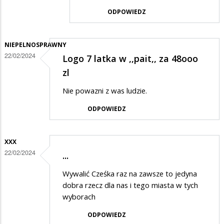
przez
ODPOWIEDZ
Dyzio
w
odpowiedzi
NIEPELNOSPRAWNY
22/02/2024
Logo 7 latka w ,,pait,, za 48ooo
na
zl
Logo
Suwałk
Nie powazni z was ludzie.
ODPOWIEDZ
XXX
22/02/2024
...
Wywalić Cześka raz na zawsze to jedyna
dobra rzecz dla nas i tego miasta w tych
wyborach
ODPOWIEDZ