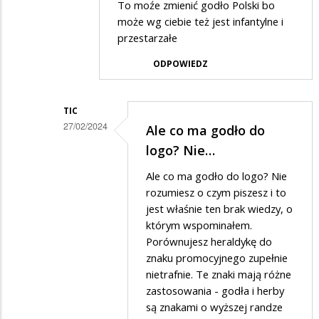
To moźe zmienić godło Polski bo
ticalion
może wg ciebie też jest infantylne i
w
przestarzałe
odpowiedzi
ODPOWIEDZ
na
Przaśne
TIC
Suwałki
27/02/2024
Ale co ma godło do
Dodane
logo? Nie…
przez
Ale co ma godło do logo? Nie
Anonymous
rozumiesz o czym piszesz i to
w
jest właśnie ten brak wiedzy, o
którym wspominałem.
odpowiedzi
Porównujesz heraldykę do
na
znaku promocyjnego zupełnie
To
nietrafnie. Te znaki mają różne
moźe
zastosowania - godła i herby
są znakami o wyższej randze
zmienić