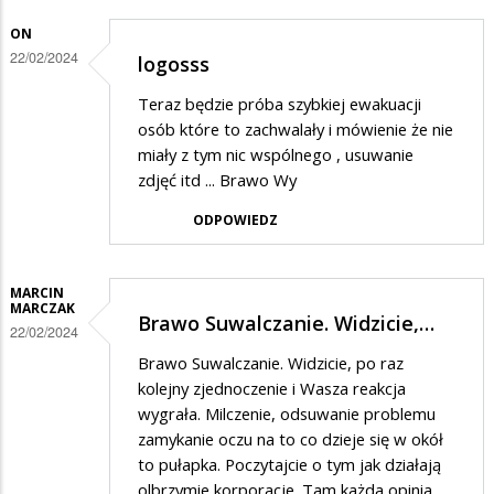
burzyć…
w
ON
odpowiedzi
22/02/2024
logosss
na
Teraz będzie próba szybkiej ewakuacji
nie
osób które to zachwalały i mówienie że nie
miały z tym nic wspólnego , usuwanie
zdjęć itd ... Brawo Wy
ODPOWIEDZ
MARCIN
MARCZAK
Brawo Suwalczanie. Widzicie,…
22/02/2024
Brawo Suwalczanie. Widzicie, po raz
kolejny zjednoczenie i Wasza reakcja
wygrała. Milczenie, odsuwanie problemu
zamykanie oczu na to co dzieje się w okół
to pułapka. Poczytajcie o tym jak działają
olbrzymie korporacje. Tam każda opinia