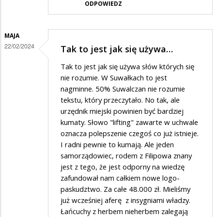
ODPOWIEDZ
MAJA
22/02/2024
Tak to jest jak się używa…
Tak to jest jak się używa słów których się
nie rozumie. W Suwałkach to jest
nagminne. 50% Suwalczan nie rozumie
tekstu, który przeczytało. No tak, ale
urzędnik miejski powinien być bardziej
kumaty. Słowo "lifting" zawarte w uchwale
oznacza polepszenie czegoś co już istnieje.
I radni pewnie to kumają. Ale jeden
samorządowiec, rodem z Filipowa znany
jest z tego, że jest odporny na wiedzę
zafundował nam całkiem nowe logo-
paskudztwo. Za całe 48.000 zł. Mieliśmy
już wcześniej aferę z insygniami władzy.
Łańcuchy z herbem nieherbem zalegają