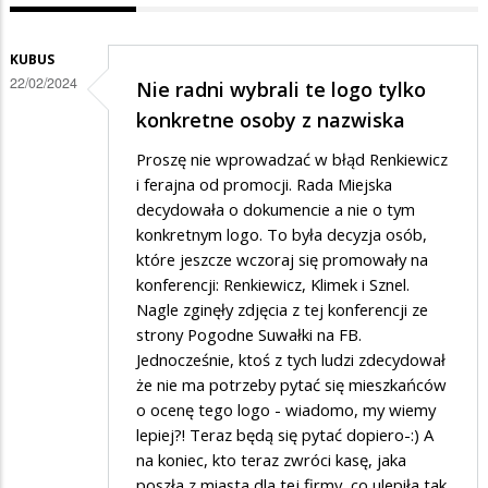
KUBUS
22/02/2024
Nie radni wybrali te logo tylko
konkretne osoby z nazwiska
Proszę nie wprowadzać w błąd Renkiewicz
i ferajna od promocji. Rada Miejska
decydowała o dokumencie a nie o tym
konkretnym logo. To była decyzja osób,
które jeszcze wczoraj się promowały na
konferencji: Renkiewicz, Klimek i Sznel.
Nagle zginęły zdjęcia z tej konferencji ze
strony Pogodne Suwałki na FB.
Jednocześnie, ktoś z tych ludzi zdecydował
że nie ma potrzeby pytać się mieszkańców
o ocenę tego logo - wiadomo, my wiemy
lepiej?! Teraz będą się pytać dopiero-:) A
na koniec, kto teraz zwróci kasę, jaka
poszła z miasta dla tej firmy, co ulepiła tak