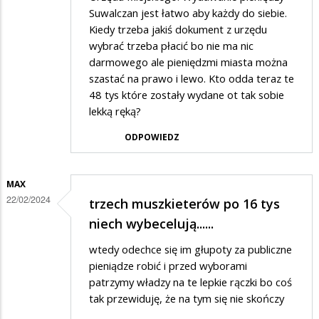
Suwalczan jest łatwo aby każdy do siebie.
Kiedy trzeba jakiś dokument z urzędu
wybrać trzeba płacić bo nie ma nic
darmowego ale pieniędzmi miasta można
szastać na prawo i lewo. Kto odda teraz te
48 tys które zostały wydane ot tak sobie
lekką ręką?
ODPOWIEDZ
MAX
22/02/2024
trzech muszkieterów po 16 tys
niech wybecelują......
wtedy odechce się im głupoty za publiczne
pieniądze robić i przed wyborami
patrzymy władzy na te lepkie rączki bo coś
tak przewiduję, że na tym się nie skończy