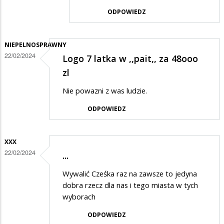
przez
ODPOWIEDZ
Dyzio
w
odpowiedzi
NIEPELNOSPRAWNY
22/02/2024
Logo 7 latka w ,,pait,, za 48ooo
na
zl
Logo
Suwałk
Nie powazni z was ludzie.
ODPOWIEDZ
XXX
22/02/2024
...
Wywalić Cześka raz na zawsze to jedyna
dobra rzecz dla nas i tego miasta w tych
wyborach
ODPOWIEDZ