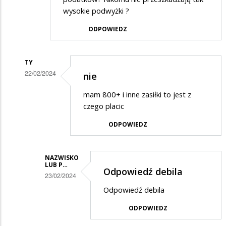
wysokie podwyżki ?
ODPOWIEDZ
TY
22/02/2024
nie
Dodane
mam 800+ i inne zasiłki to jest z
przez
czego placic
Ja
ODPOWIEDZ
w
odpowiedzi
NAZWISKO
na
LUB P…
Odpowiedź debila
Ludzie
23/02/2024
,
Dodane
Odpowiedź debila
może
przez
ODPOWIEDZ
zamiast
ty