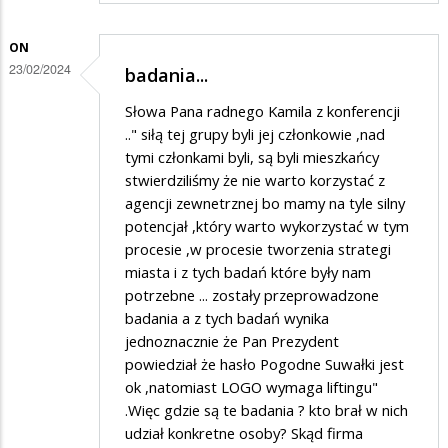
ON
23/02/2024
badania...
Słowa Pana radnego Kamila z konferencji
.." siłą tej grupy byli jej członkowie ,nad
tymi członkami byli, są byli mieszkańcy
stwierdziliśmy że nie warto korzystać z
agencji zewnetrznej bo mamy na tyle silny
potencjał ,który warto wykorzystać w tym
procesie ,w procesie tworzenia strategi
miasta i z tych badań które były nam
potrzebne ... zostały przeprowadzone
badania a z tych badań wynika
jednoznacznie że Pan Prezydent
powiedział że hasło Pogodne Suwałki jest
ok ,natomiast LOGO wymaga liftingu"
.Więc gdzie są te badania ? kto brał w nich
udział konkretne osoby? Skąd firma