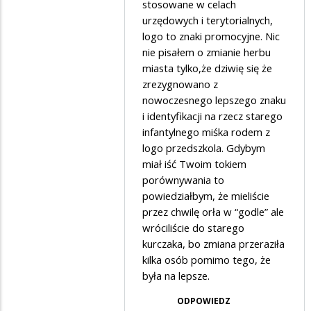
stosowane w celach
godło
urzędowych i terytorialnych,
Polski…
logo to znaki promocyjne. Nic
nie pisałem o zmianie herbu
miasta tylko,że dziwię się że
zrezygnowano z
nowoczesnego lepszego znaku
i identyfikacji na rzecz starego
infantylnego miśka rodem z
logo przedszkola. Gdybym
miał iść Twoim tokiem
porównywania to
powiedziałbym, że mieliście
przez chwilę orła w “godle” ale
wróciliście do starego
kurczaka, bo zmiana przeraziła
kilka osób pomimo tego, że
była na lepsze.
ODPOWIEDZ