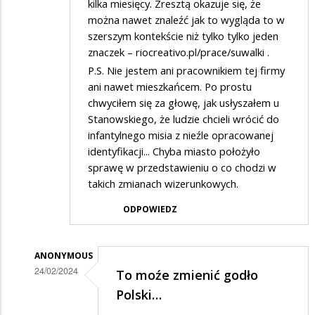
kilka miesięcy. Zresztą okazuje się, że
można nawet znaleźć jak to wygląda to w
szerszym kontekście niż tylko tylko jeden
znaczek – riocreativo.pl/prace/suwalki .
P.S. Nie jestem ani pracownikiem tej firmy
ani nawet mieszkańcem. Po prostu
chwyciłem się za głowę, jak usłyszałem u
Stanowskiego, że ludzie chcieli wrócić do
infantylnego misia z nieźle opracowanej
identyfikacji... Chyba miasto położyło
sprawę w przedstawieniu o co chodzi w
takich zmianach wizerunkowych.
ODPOWIEDZ
ANONYMOUS
24/02/2024
To moźe zmienić godło
Dodane
Polski…
przez