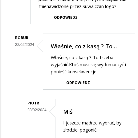
znienawidzone przez Suwalczan logo?
ODPOWIEDZ
ROBUR
22/02/2024
Właśnie, co z kasą ? To…
Dodane
Właśnie, co z kasą ? To trzeba
przez
wyjaśnić.Ktoś musi się wytłumaczyć i
Kubus
ponieść konsekwencje
w
ODPOWIEDZ
odpowiedzi
na
PIOTR
Nie
23/02/2024
Miś
radni
Dodane
I jeszcze mądrze wybrać, by
wybrali
przez
złodziei pogonić.
te
Robur