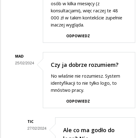
osób w kilka miesięcy (z
konsultacjami), więc raczej te 48
000 zł w takim kontekście zupełnie
inaczej wygląda.
ODPOWIEDZ
MAD
25/02/2024
Czy ja dobrze rozumiem?
Dodane
No właśnie nie rozumiesz. System
przez
identyfikacji to nie tylko logo, to
Marian
mnóstwo pracy.
w
ODPOWIEDZ
odpowiedzi
na
TIC
Logo
27/02/2024
Ale co ma godło do
Dodane