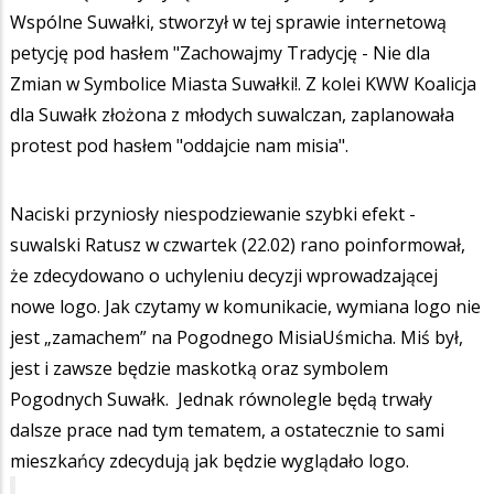
Wspólne Suwałki, stworzył w tej sprawie internetową
petycję pod hasłem "Zachowajmy Tradycję - Nie dla
Zmian w Symbolice Miasta Suwałki!. Z kolei KWW Koalicja
dla Suwałk złożona z młodych suwalczan, zaplanowała
protest pod hasłem "oddajcie nam misia".
Naciski przyniosły niespodziewanie szybki efekt -
suwalski Ratusz w czwartek (22.02) rano poinformował,
że zdecydowano o uchyleniu decyzji wprowadzającej
nowe logo. Jak czytamy w komunikacie, wymiana logo nie
jest „zamachem” na Pogodnego MisiaUśmicha. Miś był,
jest i zawsze będzie maskotką oraz symbolem
Pogodnych Suwałk. Jednak równolegle będą trwały
dalsze prace nad tym tematem, a ostatecznie to sami
mieszkańcy zdecydują jak będzie wyglądało logo.