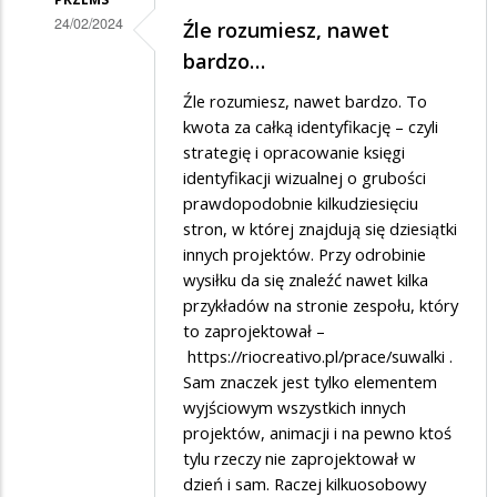
24/02/2024
Źle rozumiesz, nawet
Dodane
bardzo…
przez
Źle rozumiesz, nawet bardzo. To
Marian
kwota za całką identyfikację – czyli
w
strategię i opracowanie księgi
identyfikacji wizualnej o grubości
odpowiedzi
prawdopodobnie kilkudziesięciu
na
stron, w której znajdują się dziesiątki
Logo
innych projektów. Przy odrobinie
wysiłku da się znaleźć nawet kilka
przykładów na stronie zespołu, który
to zaprojektował –
https://riocreativo.pl/prace/suwalki
.
Sam znaczek jest tylko elementem
wyjściowym wszystkich innych
projektów, animacji i na pewno ktoś
tylu rzeczy nie zaprojektował w
dzień i sam. Raczej kilkuosobowy