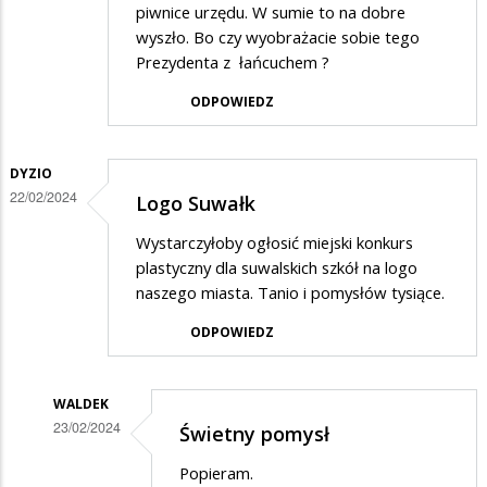
piwnice urzędu. W sumie to na dobre
wyszło. Bo czy wyobrażacie sobie tego
Prezydenta z łańcuchem ?
ODPOWIEDZ
DYZIO
22/02/2024
Logo Suwałk
Wystarczyłoby ogłosić miejski konkurs
plastyczny dla suwalskich szkół na logo
naszego miasta. Tanio i pomysłów tysiące.
ODPOWIEDZ
WALDEK
23/02/2024
Świetny pomysł
Dodane
Popieram.