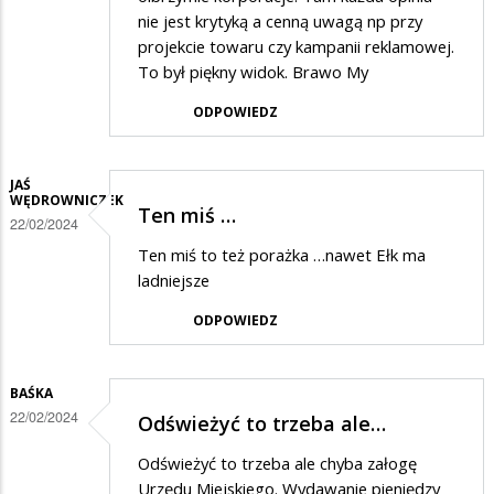
nie jest krytyką a cenną uwagą np przy
projekcie towaru czy kampanii reklamowej.
To był piękny widok. Brawo My
ODPOWIEDZ
JAŚ
WĘDROWNICZEK
Ten miś …
22/02/2024
Ten miś to też porażka …nawet Ełk ma
ladniejsze
ODPOWIEDZ
BAŚKA
22/02/2024
Odświeżyć to trzeba ale…
Odświeżyć to trzeba ale chyba załogę
Urzędu Miejskiego. Wydawanie pieniędzy