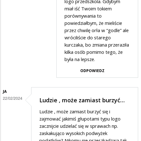
logo przedszkola. Gdybym
miał iść Twoim tokiem
porównywania to
powiedziałbym, że mieliście
przez chwilę orła w “godle” ale
wróciliście do starego
kurczaka, bo zmiana przeraziła
kilka osób pomimo tego, że
była na lepsze.
ODPOWIEDZ
JA
22/02/2024
Ludzie , może zamiast burzyć…
Ludzie , może zamiast burzyć się i
zajmować jakimiś głupotami typu logo
zacznijcie udzielać się w sprawach np.
zaskakująco wysokich podwyżek
podatków? Nikomu nie przeszkadzają tak