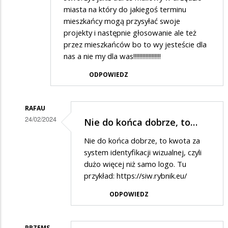
miasta na który do jakiegoś terminu
mieszkańcy mogą przysyłać swoje
projekty i następnie głosowanie ale też
przez mieszkańców bo to wy jesteście dla
nas a nie my dla was!!!!!!!!!!!!!!!!!!
ODPOWIEDZ
RAFAU
24/02/2024
Nie do końca dobrze, to…
Dodane
Nie do końca dobrze, to kwota za
przez
system identyfikacji wizualnej, czyli
Marian
dużo więcej niż samo logo. Tu
przykład:
https://siw.rybnik.eu/
w
odpowiedzi
ODPOWIEDZ
na
Logo
PRZEMS