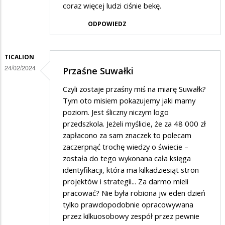
coraz więcej ludzi ciśnie bekę.
ODPOWIEDZ
TICALION
24/02/2024
Przaśne Suwałki
Czyli zostaje przaśny miś na miarę Suwałk?
Tym oto misiem pokazujemy jaki mamy
poziom. Jest śliczny niczym logo
przedszkola. Jeżeli myślicie, że za 48 000 zł
zapłacono za sam znaczek to polecam
zaczerpnąć trochę wiedzy o świecie –
została do tego wykonana cała księga
identyfikacji, która ma kilkadziesiąt stron
projektów i strategii... Za darmo mieli
pracować? Nie była robiona jw eden dzień
tylko prawdopodobnie opracowywana
przez kilkuosobowy zespół przez pewnie