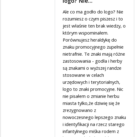
logo? Nie…
przez
Ale co ma godło do logo? Nie
Mad
rozumiesz o czym piszesz i to
w
jest właśnie ten brak wiedzy, o
którym wspominałem.
odpowiedzi
Porównujesz heraldykę do
na
znaku promocyjnego zupełnie
Czy
nietrafnie. Te znaki mają różne
ja
zastosowania - godła i herby
są znakami o wyższej randze
dobrze
stosowane w celach
rozumiem?
urzędowych i terytorialnych,
logo to znaki promocyjne. Nic
nie pisałem o zmianie herbu
miasta tylko,że dziwię się że
zrezygnowano z
nowoczesnego lepszego znaku
i identyfikacji na rzecz starego
infantylnego miśka rodem z