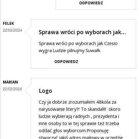
ODPOWIEDZ
logo
w
tylko
odpowiedzi
konkretne
FELEK
na
22/02/2024
osoby
Sprawa wróci po wyborach jak…
Właśnie,
z
co
Sprawa wróci po wyborach jak Czesio
nazwiska
wygra.Ludzie pilnujmy Suwałk
z
kasą
ODPOWIEDZ
?
To…
MARIAN
22/02/2024
Logo
Czy ja dobrze zrozumiałem 48koła za
narysowanie litery?! To skandal!!! skoro
ludzie wybierają radnych , prezydenta i
inne osoby to w tej sprawie też trzeba
oddać głos wyborcom.Proponuję
stworzyć jakiś adres mailowy w urzędzie