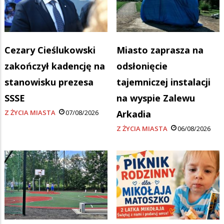
Cezary Cieślukowski
Miasto zaprasza na
zakończył kadencję na
odsłonięcie
stanowisku prezesa
tajemniczej instalacji
SSSE
na wyspie Zalewu
Z ŻYCIA MIASTA
07/08/2026
Arkadia
Z ŻYCIA MIASTA
06/08/2026