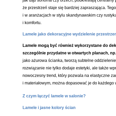
jak dąb sonoma czy orzech, podkreślają centralny pu
że przestrzeń staje się bardziej zapraszająca. Te
i w aranżacjach w stylu skandynawskim czy rustyk
i komfortu.
Lamele jako dekoracyjne wydzielenie przestrze
Lamele mogą być również wykorzystane do dekor
szczególnie przydatne w otwartych planach, n
jako ażurowa ścianka, tworzą subtelne oddzielenie 
rozwiązanie nie tylko dodaje estetyki, ale także 
nowoczesny trend, który pozwala na elastyczne za
i materiałowym, można dopasować je do każdego 
Z czym łączyć lamele w salonie?
Lamele i jasne kolory ścian