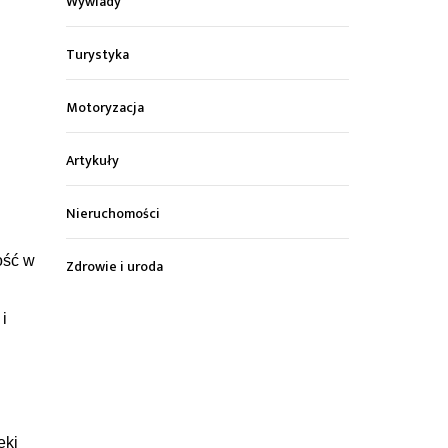
Wywiady
Turystyka
Motoryzacja
Artykuły
Nieruchomości
ość w
Zdrowie i uroda
i
ęki