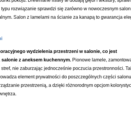
nkt pokoju. Drewniane listwy te dodają głębi i tekstury, sprawi
go typu rozwiązanie sprawdzi się zarówno w nowoczesnym saloni
alnym. Salon z lamelami na ścianie za kanapą to gwarancja ele
ni
acyjnego wydzielenia przestrzeni w salonie, co jest
p. salonie z aneksem kuchennym.
Pionowe lamele, zamontow
stref, nie zaburzając jednocześnie poczucia przestronności. Ta
wprowadza element prywatności do poszczególnych części salonu
rządzanie przestrzenią, a dzięki różnorodnym opcjom koloryst
wnętrza.