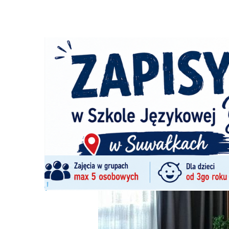
Strona główna
/
Wiadomości
/
Artykuły
/
Lamele w salonie
Ścieżka
nawigacyjna
/
ARTYKUŁY
27/05/2026
0 Komentarzy
Lamele w salonie - zainspiruj się aranża