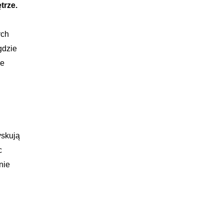
trze.
ych
gdzie
le
yskują
c
nie