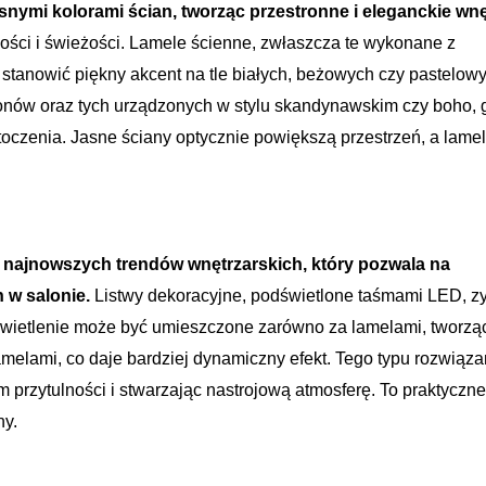
nymi kolorami ścian, tworząc przestronne i eleganckie wnę
kości i świeżości. Lamele ścienne, zwłaszcza te wykonane z
 stanowić piękny akcent na tle białych, beżowych czy pastelow
lonów oraz tych urządzonych w stylu skandynawskim czy boho, 
otoczenia. Jasne ściany optycznie powiększą przestrzeń, a lame
z najnowszych trendów wnętrzarskich, który pozwala na
 w salonie.
Listwy dekoracyjne, podświetlone taśmami LED, z
Oświetlenie może być umieszczone zarówno za lamelami, tworzą
amelami, co daje bardziej dynamiczny efekt. Tego typu rozwiąza
przytulności i stwarzając nastrojową atmosferę. To praktyczne
ny.