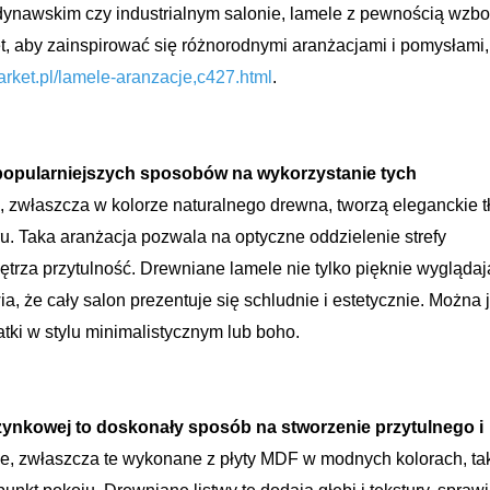
ynawskim czy industrialnym salonie, lamele z pewnością wzb
t, aby zainspirować się różnorodnymi aranżacjami i pomysłami,
rket.pl/lamele-aranzacje,c427.html
.
ajpopularniejszych sposobów na wykorzystanie tych
zwłaszcza w kolorze naturalnego drewna, tworzą eleganckie tł
. Taka aranżacja pozwala na optyczne oddzielenie strefy
rza przytulność. Drewniane lamele nie tylko pięknie wyglądają
 że cały salon prezentuje się schludnie i estetycznie. Można 
atki w stylu minimalistycznym lub boho.
zynkowej to doskonały sposób na stworzenie przytulnego i
, zwłaszcza te wykonane z płyty MDF w modnych kolorach, ta