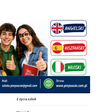
hare
Kategorie
Z życia miasta
Sport
Kultura
Wiadomości z regionu
Z życia szkół