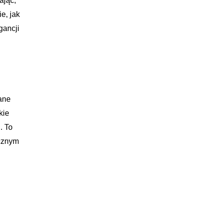
ając,
e, jak
gancji
ane
kie
. To
ycznym