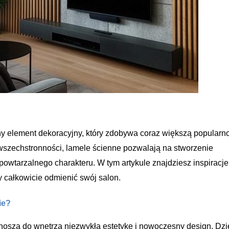
ny element dekoracyjny, który zdobywa coraz większą popularn
wszechstronności, lamele ścienne pozwalają na stworzenie
owtarzalnego charakteru. W tym artykule znajdziesz inspiracje 
y całkowicie odmienić swój salon.
ie?
oszą do wnętrza niezwykłą estetykę i nowoczesny design. Dzi