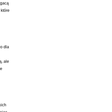
ogacą
 które
o dla
, ale
je
kich