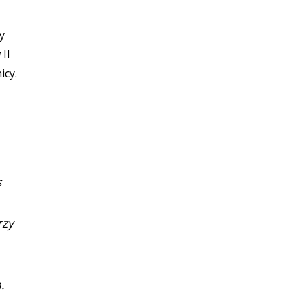
y
II
icy.
s
rzy
.