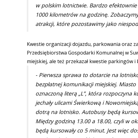
w polskim lotnictwie. Bardzo efektownie
1000 kilometrów na godzinę. Zobaczymy 
atrakcji, które pozostawimy jako niespo
Kwestie organizacji dojazdu, parkowania oraz z
Przedsiębiorstwa Gospodarki Komunalnej w Suwa
miejskiej, ale też przekazał kwestie parkingów i 
- Pierwsza sprawa to dotarcie na lotnis
bezpłatnej komunikacji miejskiej. Miast
oznaczoną literą „L”, która rozpoczyna
jechały ulicami Świerkową i Nowomiejską, 
dotrą na lotnisko. Autobusy będą kursow
Między godziną 13.00 a 18.00, czyli w ok
będą kursowały co 5 minut. Jest więc d