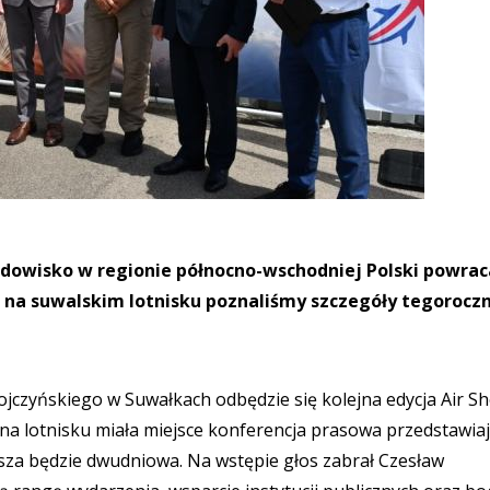
idowisko w regionie północno-wschodniej Polski powrac
j na suwalskim lotnisku poznaliśmy szczegóły tegorocz
Wojczyńskiego w Suwałkach odbędzie się kolejna edycja Air S
 na lotnisku miała miejsce konferencja prasowa przedstawia
wsza będzie dwudniowa. Na wstępie głos zabrał Czesław