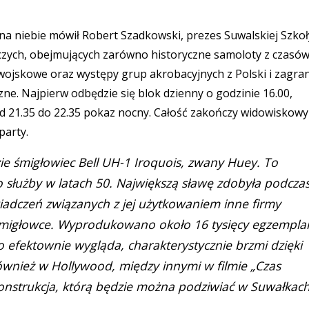
a niebie mówił Robert Szadkowski, prezes Suwalskiej Szkoł
czych, obejmujących zarówno historyczne samoloty z czasów 
wojskowe oraz występy grup akrobacyjnych z Polski i zagran
zne. Najpierw odbędzie się blok dzienny o godzinie 16.00,
od 21.35 do 22.35 pokaz nocny. Całość zakończy widowiskowy
party.
zie śmigłowiec Bell UH-1 Iroquois, zwany Huey. To
służby w latach 50. Największą sławę zdobyła podcza
adczeń związanych z jej użytkowaniem inne firmy
migłowce. Wyprodukowano około 16 tysięcy egzempla
 efektownie wygląda, charakterystycznie brzmi dzięki
również w Hollywood, między innymi w filmie „Czas
konstrukcja, którą będzie można podziwiać w Suwałkach