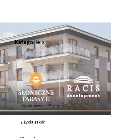
hare
Kategorie
Z życia miasta
Sport
Kultura
Wiadomości z regionu
Z życia szkół