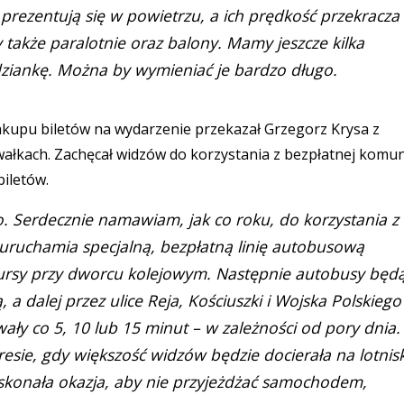
 prezentują się w powietrzu, a ich prędkość przekracza
także paralotnie oraz balony. Mamy jeszcze kilka
dziankę. Można by wymieniać je bardzo długo.
akupu biletów na wydarzenie przekazał Grzegorz Krysa z
łkach. Zachęcał widzów do korzystania z bezpłatnej komun
biletów.
ko. Serdecznie namawiam, jak co roku, do korzystania z
o uruchamia specjalną, bezpłatną linię autobusową
 kursy przy dworcu kolejowym. Następnie autobusy będ
a dalej przez ulice Reja, Kościuszki i Wojska Polskiego
ały co 5, 10 lub 15 minut – w zależności od pory dnia.
resie, gdy większość widzów będzie docierała na lotnis
oskonała okazja, aby nie przyjeżdżać samochodem,