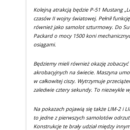
Kolejną atrakcją będzie P-51 Mustang „Lo
czasów II wojny światowej. Pełnił funk
również jako samolot szturmowy. Do Suw
Packard o mocy 1500 koni mechanicznyc
osiągami.
Będziemy mieli również okazję zobaczyć 
akrobacyjnych na świecie. Maszyna umoż
w całkowitej ciszy. Wytrzymuje przeciąż
zaledwie cztery sekundy. To niezwykle w
Na pokazach pojawią się także LIM-2 i LI
to jedne z pierwszych samolotów odrzu
Konstrukcje te brały udział między innymi