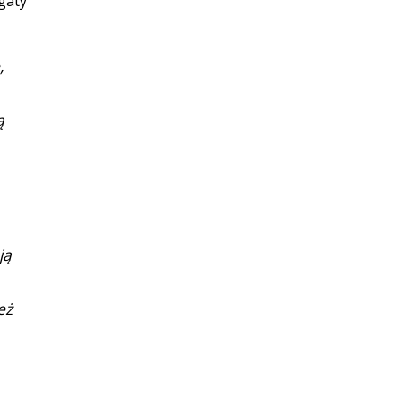
gaty
,
ą
ją
eż