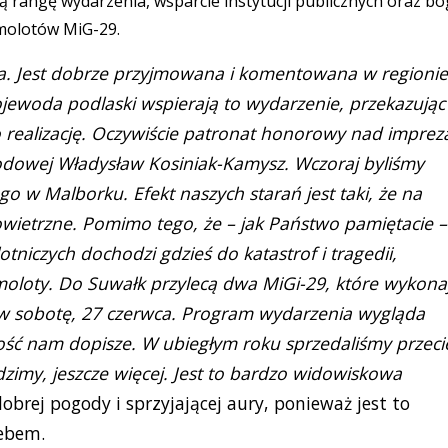
ą rangę wydarzenia, wsparcie instytucji publicznych oraz bo
molotów MiG-29.
a. Jest dobrze przyjmowana i komentowana w regionie
ewoda podlaski wspierają to wydarzenie, przekazując
 realizację. Oczywiście patronat honorowy nad imprez
rodowej Władysław Kosiniak-Kamysz. Wczoraj byliśmy
o w Malborku. Efekt naszych starań jest taki, że na
owietrzne. Pomimo tego, że – jak Państwo pamiętacie –
niczych dochodzi gdzieś do katastrof i tragedii,
oloty. Do Suwałk przylecą dwa MiGi-29, które wykona
0 w sobotę, 27 czerwca. Program wydarzenia wygląda
ość nam dopisze. W ubiegłym roku sprzedaliśmy przeci
ądzimy, jeszcze więcej. Jest to bardzo widowiskowa
obrej pogody i sprzyjającej aury, ponieważ jest to
ebem.