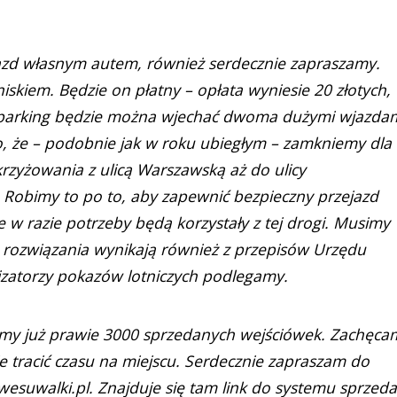
yjazd własnym autem, również serdecznie zapraszamy.
skiem. Będzie on płatny – opłata wyniesie 20 złotych,
 parking będzie można wjechać dwoma dużymi wjazdam
to, że – podobnie jak w roku ubiegłym – zamkniemy dla
krzyżowania z ulicą Warszawską aż do ulicy
. Robimy to po to, aby zapewnić bezpieczny przejazd
e w razie potrzeby będą korzystały z tej drogi. Musimy
ie rozwiązania wynikają również z przepisów Urzędu
izatorzy pokazów lotniczych podlegamy.
 mamy już prawie 3000 sprzedanych wejściówek. Zachęca
ie tracić czasu na miejscu. Serdecznie zapraszam do
esuwalki.pl. Znajduje się tam link do systemu sprzed