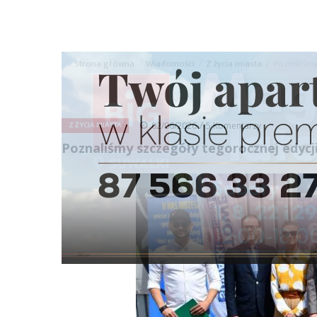
Strona główna
/
Wiadomości
/
Z życia miasta
/
Poznaliśmy
Ścieżka
nawigacyjna
/
Z ŻYCIA MIASTA
02/06/2026
5 Komentarzy
Poznaliśmy szczegóły tegorocznej edycj