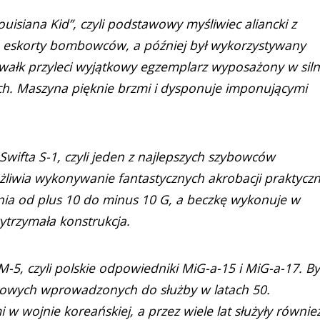
uisiana Kid”, czyli podstawowy myśliwiec aliancki z
cję eskorty bombowców, a później był wykorzystywany
ałk przyleci wyjątkowy egzemplarz wyposażony w siln
h. Maszyna pięknie brzmi i dysponuje imponującymi
Swifta S-1, czyli jeden z najlepszych szybowców
liwia wykonywanie fantastycznych akrobacji praktyczn
enia od plus 10 do minus 10 G, a beczkę wykonuje w
ytrzymała konstrukcja.
M-5, czyli polskie odpowiedniki MiG-a-15 i MiG-a-17. By
towych wprowadzonych do służby w latach 50.
 w wojnie koreańskiej, a przez wiele lat służyły równie