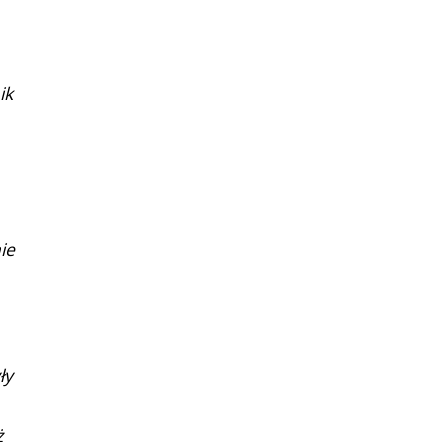
ik
ie
ły
ż