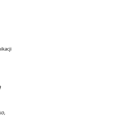
ikacji
ą
ko,