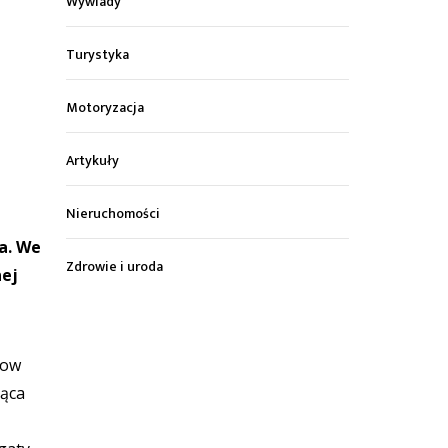
Wywiady
Turystyka
Motoryzacja
Artykuły
Nieruchomości
a. We
Zdrowie i uroda
nej
how
jąca