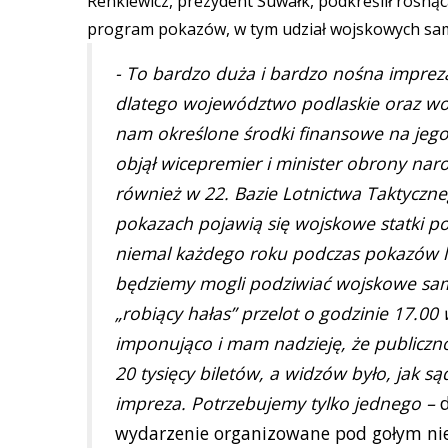
Renkiewicz, prezydent Suwałk, podkreślił rosnąc
program pokazów, w tym udział wojskowych sa
- To bardzo duża i bardzo nośna imprez
dlatego województwo podlaskie oraz woj
nam określone środki finansowe na jego
objął wicepremier i minister obrony na
również w 22. Bazie Lotnictwa Taktyczneg
pokazach pojawią się wojskowe statki p
niemal każdego roku podczas pokazów lot
będziemy mogli podziwiać wojskowe sam
„robiący hałas” przelot o godzinie 17.0
imponująco i mam nadzieję, że publiczn
20 tysięcy biletów, a widzów było, jak s
impreza. Potrzebujemy tylko jednego –
d
wydarzenie organizowane pod gołym ni