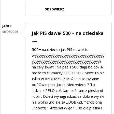
.
ODPOWIEDZ
JANEK
08/06/2026
Jak PIS dawał 500 + na dzieciaka
.....
500+ na dziecko jak PIS dawał to
wyyyyyyyyyyyyyyyyyyyyyyyyyyyyyyyyyyyyyyy
yyyyyyyyyyyyyyyyyyyyyyyyyyyyyyyyyyyyyyli
na cały świat ! Na psa 1500 dają bo co? A
może to tłumaczy KŁODZKO ? Może to nie
tylko w KŁODZKU ? Może na to pytanie
odPOwie pan Jacek Niedzwiecki ? To
ludzie z PEŁO coś tam coś tam z pieskami
robili . Dzieci wynagradzać za dobre wyniki
nie wolno ,no ale za ,,DOBRZE " zrobioną
,,robotę " -trzeba! Więc 1500 dla pieska !