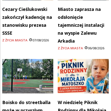
Cezary Cieślukowski
Miasto zaprasza na
zakończył kadencję na
odsłonięcie
stanowisku prezesa
tajemniczej instalacji
SSSE
na wyspie Zalewu
Z ŻYCIA MIASTA
07/08/2026
Arkadia
Z ŻYCIA MIASTA
06/08/2026
Boisko do streetballa
W niedzielę Piknik
może w przyszłym
Rodzinny dla Mikołaja